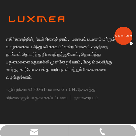
எதிர்காலத்தில், 'உயர்நிலைத் தரம்、பசுமைப் பயணம் மற்றும்
வாழ்க்கையை அனுபவிக்கவும்' என்ற பிராண்ட் கருத்தை
நாங்கள் தொடர்ந்து நிலைநிறுத்துவோம், தொடர்ந்து
புதுமைகளை உருவாக்கி முன்னேறுவோம், மேலும் உலகிற்கு
உயர்தர கார்கோ பைக் தயாரிப்புகள் மற்றும் சேவைகளை
வழங்குவோம்.
பதிப்புரிமை ©
2026
Luxmea GmbH.அனைத்து
உரிமைகளும் பாதுகாக்கப்பட்டவை.｜
தளவரைபடம்
+49 1590 1361866
info@luxmea.com