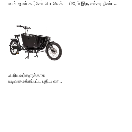
லாங் ஜான் கார்கோ பெடலெக்
பிரேம் இரு சக்கர நீண்ட
ஜான் ஸ்மார்ட் கார்கோ பைக்
பெரியவர்களுக்காக
வடிவமைக்கப்பட்ட புதிய லாங்
ஜான் மேக்ஸ் கார்கோ பைக்