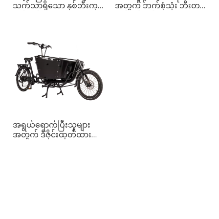
သက်သာရှိသော နှစ်ဘီးကုန်
အတွက် ဘက်စုံသုံး ဘီးတပ်
တင်စက်ဘီး
ကုန်တင်စက်ဘီး
အရွယ်ရောက်ပြီးသူများ
အတွက် ဒီဇိုင်းထုတ်ထား
သော Long John Max
Cargo Bike အသစ်