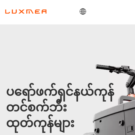
အိမ်
ကုမ္ပဏီ
ကုန်တင်ဘီး
ရှိမှာပေါ့။
ODM/OEM
ဘလော့
ပရော်ဖက်ရှင်နယ်ကုန်
ဆက်သွယ်ရန်
တင်စက်ဘီး
ထုတ်ကုန်များ