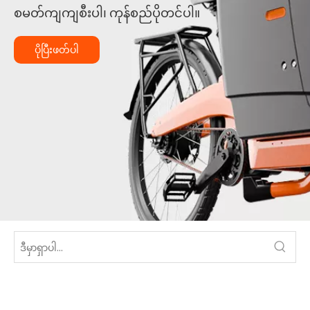
စမတ်ကျကျစီးပါ၊ ကုန်စည်ပိုတင်ပါ။
ပိုပြီးဖတ်ပါ