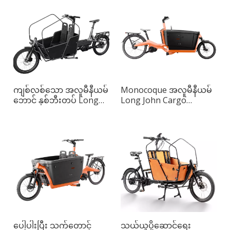
ကျစ်လစ်သော အလူမီနီယမ်
Monocoque အလူမီနီယမ်
ဘောင် နှစ်ဘီးတပ် Long
Long John Cargo
John Smart Cargo Bike
Pedelec
ပေါ့ပါးပြီး သက်တောင့်
သယ်ယူပို့ဆောင်ရေး