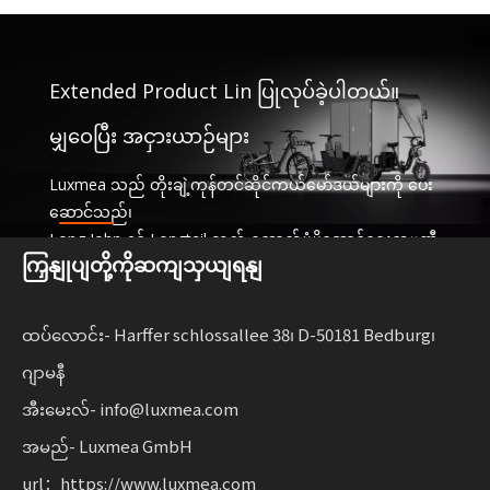
Extended Product Lin ပြုလုပ်ခဲ့ပါတယ်။
မျှဝေပြီး အငှားယာဉ်များ
Luxmea သည် တိုးချဲ့ကုန်တင်ဆိုင်ကယ်မော်ဒယ်များကို ပေး
ဆောင်သည်၊
Long John နှင့် Longtail သည် ထောက်ပံ့ပို့ဆောင်ရေးကုမ္ပဏီ
ကြှနျုပျတို့ကိုဆကျသှယျရနျ
များအတွက် အံဝင်ခွင်ကျဖြစ်ပြီး၊
ဝန်ဆောင်မှုများနှင့် အငှားယာဉ်များကို မျှဝေခြင်း။ ဤဖြေရှင်း
နည်းများသည် လုပ်ဆောင်နိုင်စွမ်းကို ပေါင်းစပ်ထားသည်။
ထပ်လောင်း- Harffer schlossallee 38၊ D-50181 Bedburg၊
စီးပွားရေးလုပ်ငန်းများအတွက် လိုက်လျောညီထွေရှိမှုနှင့်အတူ
ဂျာမနီ
စဉ်ဆက်မပြတ်ရွေ့လျားနိုင်မှုကို ချဲ့ထွင်ပါ။
အီးမေးလ်- info@luxmea.com
အမည်- Luxmea GmbH
url：https://www.luxmea.com