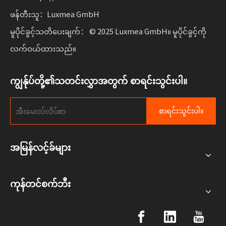
ဖန်တီးသူ：Luxmea GmbH
မူပိုင်ခွင့်သတိပေးချက်： © 2025 Luxmea GmbH။ မူပိုင်ခွင့်ကို
လက်ဝယ်ထားသည်။
ကျွန်ုပ်တို့၏သတင်းလွှာအတွက် စာရင်းသွင်းပါ။
စာရင်းသွင်းပါ။
အမြန်လင့်ခ်များ
ကုန်တင်စက်ဘီး