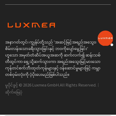
အနာဂတ်တွင်၊ ကျွန်ုပ်တို့သည် 'အဆင့်မြင့်အရည်အသွေး၊
စိမ်းလန်းသောခရီးသွားခြင်းနှင့် ဘဝကိုပျော်မွေ့ခြင်း'
ဟူသော အမှတ်တံဆိပ်အယူအဆကို ဆက်လက်၍ ဆန်းသစ်
တီထွင်ကာ ရှေ့သို့ဆက်သွားကာ အရည်အသွေးမြင့်မားသော
ကုန်တင်စက်ဘီးထုတ်ကုန်များနှင့် ဝန်ဆောင်မှုများဖြင့် ကမ္ဘာ
တစ်ဝှမ်းလုံးကို ပံ့ပိုးပေးမည်ဖြစ်ပါသည်။
မူပိုင်ခွင့် ©
2026
Luxmea GmbH.All Rights Reserved.｜
ဆိုက်မြေပုံ