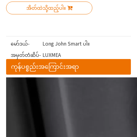
အိတ်ထဲသို့ထည့်ပါ။
မော်ဒယ်-
Long John Smart ပါ။
အမှတ်တံဆိပ်-
LUXMEA
ကုန်ပစ္စည်းအကြောင်းအရာ