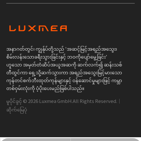
အနာဂတ်တွင်၊ ကျွန်ုပ်တို့သည် 'အဆင့်မြင့်အရည်အသွေး၊
စိမ်းလန်းသောခရီးသွားခြင်းနှင့် ဘဝကိုပျော်မွေ့ခြင်း'
ဟူသော အမှတ်တံဆိပ်အယူအဆကို ဆက်လက်၍ ဆန်းသစ်
တီထွင်ကာ ရှေ့သို့ဆက်သွားကာ အရည်အသွေးမြင့်မားသော
ကုန်တင်စက်ဘီးထုတ်ကုန်များနှင့် ဝန်ဆောင်မှုများဖြင့် ကမ္ဘာ
တစ်ဝှမ်းလုံးကို ပံ့ပိုးပေးမည်ဖြစ်ပါသည်။
မူပိုင်ခွင့် ©
2026
Luxmea GmbH.All Rights Reserved.｜
ဆိုက်မြေပုံ