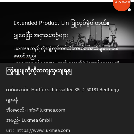
Extended Product Lin ပြုလုပ်ခဲ့ပါတယ်။
မျှဝေပြီး အငှားယာဉ်များ
Luxmea သည် တိုးချဲ့ကုန်တင်ဆိုင်ကယ်မော်ဒယ်များကို ပေး
ဆောင်သည်၊
Long John နှင့် Longtail သည် ထောက်ပံ့ပို့ဆောင်ရေးကုမ္ပဏီ
ကြှနျုပျတို့ကိုဆကျသှယျရနျ
များအတွက် အံဝင်ခွင်ကျဖြစ်ပြီး၊
ဝန်ဆောင်မှုများနှင့် အငှားယာဉ်များကို မျှဝေခြင်း။ ဤဖြေရှင်း
နည်းများသည် လုပ်ဆောင်နိုင်စွမ်းကို ပေါင်းစပ်ထားသည်။
ထပ်လောင်း- Harffer schlossallee 38၊ D-50181 Bedburg၊
စီးပွားရေးလုပ်ငန်းများအတွက် လိုက်လျောညီထွေရှိမှုနှင့်အတူ
ဂျာမနီ
စဉ်ဆက်မပြတ်ရွေ့လျားနိုင်မှုကို ချဲ့ထွင်ပါ။
အီးမေးလ်- info@luxmea.com
အမည်- Luxmea GmbH
url：https://www.luxmea.com