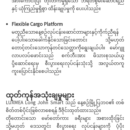
အားကောင်းပြီး တိုးတက်မှုရှိသော ဘရိတ်စွမ်းဆောင်ရည်
နှင့် ယုံကြည်မှုရှိစွာ ထိန်းချုပ်မှုကို ပေးပါသည်။
Flexible Cargo Platform
မတူညီသောနေ့စဉ်လုပ်ငန်းဆောင်တာများနှင့်ကိုက်ညီရန်
ပေါ့ပါးသောခေါက်နိုင်သောခြင်းတောင်း သို့မဟုတ်
တောင့်တင်းသောကုန်တင်သေတ္တာကိုရွေးချယ်ပါ။ မော်ဂျူ
လာပလပ်ဖောင်းသည် စက်ဘီးအား မိသားစုသယ်ယူ
ပို့ဆောင်ရေးမှ စီးပွားရေးလုပ်ငန်းသုံးသို့ အလွယ်တကူ
ကူးပြောင်းနိုင်စေပါသည်။
ထုတ်ကုန်အသုံးချမှုများ
LUXMEA Long John Smart သည် နေ့စဉ်မြို့ပြဘဝ၏ တစ်
စိတ်တစ်ပိုင်းဖြစ်လာစေရန် ဒီဇိုင်းထုတ်ထားသည်။
တိုတောင်းသော မော်တော်ကား ခရီးများ အစားထိုးခြင်း
သို့မဟုတ် ဒေသတွင်း စီးပွားရေး လုပ်ငန်းများကို ပံ့ပိုး