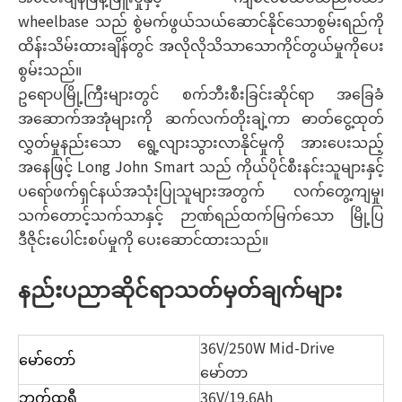
wheelbase သည် စွဲမက်ဖွယ်သယ်ဆောင်နိုင်သောစွမ်းရည်ကို
ထိန်းသိမ်းထားချိန်တွင် အလိုလိုသိသာသောကိုင်တွယ်မှုကိုပေး
စွမ်းသည်။
ဥရောပမြို့ကြီးများတွင် စက်ဘီးစီးခြင်းဆိုင်ရာ အခြေခံ
အဆောက်အအုံများကို ဆက်လက်တိုးချဲ့ကာ ဓာတ်ငွေ့ထုတ်
လွှတ်မှုနည်းသော ရွေ့လျားသွားလာနိုင်မှုကို အားပေးသည့်
အနေဖြင့် Long John Smart သည် ကိုယ်ပိုင်စီးနင်းသူများနှင့်
ပရော်ဖက်ရှင်နယ်အသုံးပြုသူများအတွက် လက်တွေ့ကျမှု၊
သက်တောင့်သက်သာနှင့် ဉာဏ်ရည်ထက်မြက်သော မြို့ပြ
ဒီဇိုင်းပေါင်းစပ်မှုကို ပေးဆောင်ထားသည်။
နည်းပညာဆိုင်ရာသတ်မှတ်ချက်များ
36V/250W Mid-Drive
မော်တော်
မော်တာ
ဘက်ထရီ
36V/19.6Ah