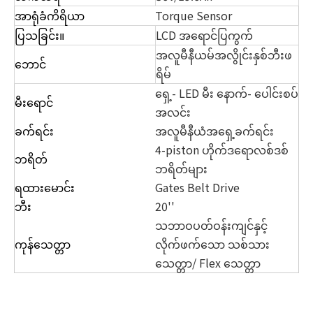
အာရုံခံကိရိယာ
Torque Sensor
ပြသခြင်း။
LCD အရောင်ပြကွက်
အလူမီနီယမ်အလွိုင်းနှစ်ဘီးဖ
ဘောင်
ရိမ်
ရှေ့- LED မီး နောက်- ပေါင်းစပ်
မီးရောင်
အလင်း
ခက်ရင်း
အလူမီနီယံအရှေ့ခက်ရင်း
4-piston ဟိုက်ဒရောလစ်ဒစ်
ဘရိတ်
ဘရိတ်များ
ရထားမောင်း
Gates Belt Drive
ဘီး
20''
သဘာဝပတ်ဝန်းကျင်နှင့်
ကုန်သေတ္တာ
လိုက်ဖက်သော သစ်သား
သေတ္တာ/ Flex သေတ္တာ