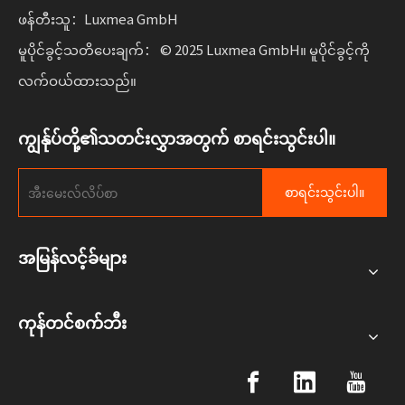
ဖန်တီးသူ：Luxmea GmbH
မူပိုင်ခွင့်သတိပေးချက်： © 2025 Luxmea GmbH။ မူပိုင်ခွင့်ကို
လက်ဝယ်ထားသည်။
ကျွန်ုပ်တို့၏သတင်းလွှာအတွက် စာရင်းသွင်းပါ။
စာရင်းသွင်းပါ။
အမြန်လင့်ခ်များ
ကုန်တင်စက်ဘီး