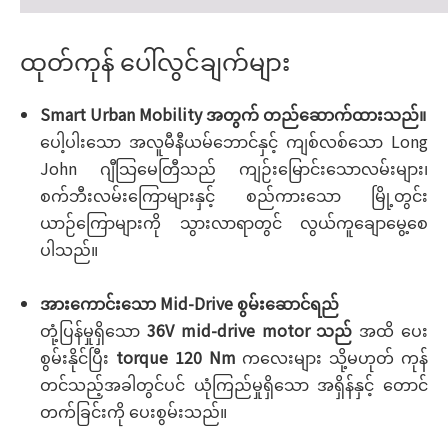
ထုတ်ကုန် ပေါ်လွင်ချက်များ
Smart Urban Mobility အတွက် တည်ဆောက်ထားသည်။
ပေါ့ပါးသော အလူမီနီယမ်ဘောင်နှင့် ကျစ်လစ်သော Long
John ဂျီသြမေတြီသည် ကျဉ်းမြောင်းသောလမ်းများ၊
စက်ဘီးလမ်းကြောများနှင့် စည်ကားသော မြို့တွင်း
ယာဉ်ကြောများကို သွားလာရာတွင် လွယ်ကူချောမွေ့စေ
ပါသည်။
အားကောင်းသော Mid-Drive စွမ်းဆောင်ရည်
တုံ့ပြန်မှုရှိသော
36V mid-drive motor သည်
အထိ ပေး
စွမ်းနိုင်ပြီး
torque 120 Nm
ကလေးများ သို့မဟုတ် ကုန်
တင်သည့်အခါတွင်ပင် ယုံကြည်မှုရှိသော အရှိန်နှင့် တောင်
တက်ခြင်းကို ပေးစွမ်းသည်။