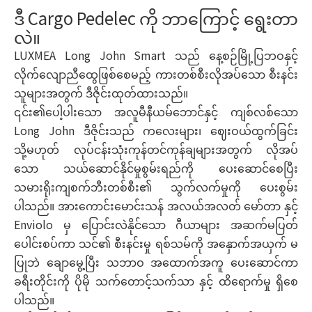
ဒီ Cargo Pedelec ကို ဘာကြောင့် ရွေးတာ
လဲ။
LUXMEA Long John Smart သည် နေ့စဉ်မြို့ပြဘဝနှင့်
လိုက်လျောညီထွေဖြစ်စေမည့် ကားတစ်စီးလိုအပ်သော စီးနင်း
သူများအတွက် ဒီဇိုင်းထုတ်ထားသည်။
၎င်း၏ပေါ့ပါးသော အလူမီနီယမ်ဘောင်နှင့် ကျစ်လစ်သော
Long John ဒီဇိုင်းသည် ကလေးများ၊ ဈေးဝယ်ထွက်ခြင်း
သို့မဟုတ် လုပ်ငန်းသုံးကုန်တင်ကုန်ချများအတွက် လိုအပ်
သော သယ်ဆောင်နိုင်မှုစွမ်းရည်ကို ပေးဆောင်စေပြီး
သမားရိုးကျစက်ဘီးတစ်စီး၏ သွက်လက်မှုကို ပေးစွမ်း
ပါသည်။ အားကောင်းမောင်းသန် အလယ်အလတ် မော်တာ နှင့်
Enviolo မှ ပြောင်းလဲနိုင်သော ဂီယာများ အဆက်မပြတ်
ပေါင်းစပ်ကာ သင်၏ စီးနင်းမှု ရစ်သမ်ကို အနှောက်အယှက် မ
ပြုဘဲ ချောမွေ့ပြီး သဘာဝ အထောက်အကူ ပေးဆောင်ကာ
ခရီးတိုင်းကို ပိုမို သက်တောင့်သက်သာ နှင့် ထိရောက်မှု ရှိစေ
ပါသည်။