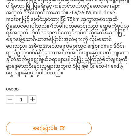
ပါရှိသော မြို့ပြခရီးနှင့် ကုန်တင်သယ်ယူပို့ဆောင်ရေးများ
အတွက် ဒီဇိုင်းထုတ်ထားသည်။ 36V/250W mid-drive
motor ဖြင့် မောင်းနှင်ထားပြီး 75km အကွာအဝေးအထိ
ပို့ဆောင်ပေးပါသည်။ ဂိတ်ခါးပတ်မောင်းသည် ရှော့ခ်ကိုစုပ်ယူ
ရန်အတွက် ဟိုက်ဒရောလစ်လော့ခ်အပိတ်ဆိုင်းထိန်းခက်ဖြင့်
ချောမွေ့သောဂီယာအပြောင်းအလဲများကို လုပ်ဆောင်
ပေးသည်။ အဓိကအားသာချက်များတွင် ergonomic ဒီဇိုင်း၊
ရာသီဥတုဒဏ်ခံနိုင်သော အစိတ်အပိုင်းများနှင့် စမတ်ကျသော
ချိတ်ဆက်မှုရွေးချယ်စရာများပါဝင်ပြီး ယုံကြည်စိတ်ချရမှုကို
ရှာဖွေသောစီးနင်းသူများအတွက် စံပြဖြစ်ပြီး eco-friendly
ရွေ့လျားနိုင်မှုတို့ပါဝင်သည်။
ပမာဏ-
မေးမြန်းပါ။