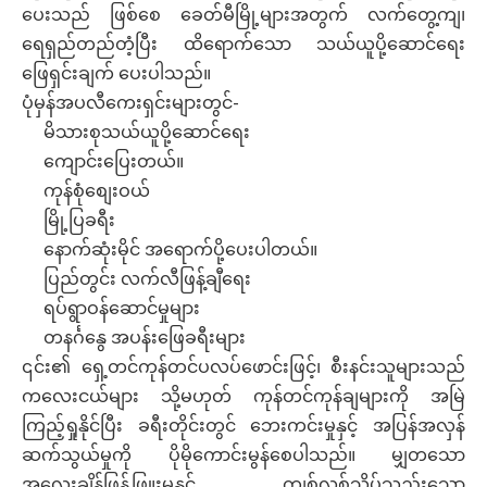
ပေးသည် ဖြစ်စေ ခေတ်မီမြို့များအတွက် လက်တွေ့ကျ၊
ရေရှည်တည်တံ့ပြီး ထိရောက်သော သယ်ယူပို့ဆောင်ရေး
ဖြေရှင်းချက် ပေးပါသည်။
ပုံမှန်အပလီကေးရှင်းများတွင်-
မိသားစုသယ်ယူပို့ဆောင်ရေး
ကျောင်းပြေးတယ်။
ကုန်စုံစျေးဝယ်
မြို့ပြခရီး
နောက်ဆုံးမိုင် အရောက်ပို့ပေးပါတယ်။
ပြည်တွင်း လက်လီဖြန့်ချီရေး
ရပ်ရွာဝန်ဆောင်မှုများ
တနင်္ဂနွေ အပန်းဖြေခရီးများ
၎င်း၏ ရှေ့တင်ကုန်တင်ပလပ်ဖောင်းဖြင့်၊ စီးနင်းသူများသည်
ကလေးငယ်များ သို့မဟုတ် ကုန်တင်ကုန်ချများကို အမြဲ
ကြည့်ရှုနိုင်ပြီး ခရီးတိုင်းတွင် ဘေးကင်းမှုနှင့် အပြန်အလှန်
ဆက်သွယ်မှုကို ပိုမိုကောင်းမွန်စေပါသည်။ မျှတသော
အလေးချိန်ဖြန့်ဖြူးမှုနှင့် ကျစ်လစ်သိပ်သည်းသော