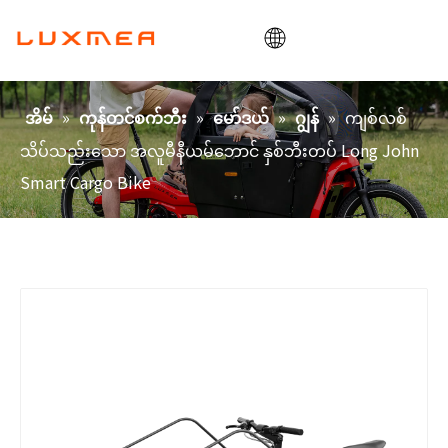
အိမ်
»
»
»
»
ကျစ်လစ်
အိမ်
ကုန်တင်စက်ဘီး
မော်ဒယ်
ဂျွန်
ကုမ္ပဏီ
သိပ်သည်းသော အလူမီနီယမ်ဘောင် နှစ်ဘီးတပ် Long John
ကုန်တင်ဘီး
Smart Cargo Bike
ရှိမှာပေါ့။
ODM/OEM
ဘလော့
ဆက်သွယ်ရန်