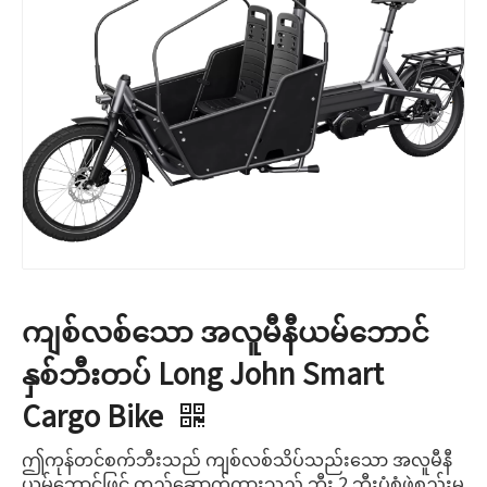
ကျစ်လစ်သော အလူမီနီယမ်ဘောင်
နှစ်ဘီးတပ် Long John Smart
Cargo Bike
ဤကုန်တင်စက်ဘီးသည် ကျစ်လစ်သိပ်သည်းသော အလူမီနီ
ယမ်ဘောင်ဖြင့် တည်ဆောက်ထားသည့် ဘီး 2 ဘီးပုံစံဖွဲ့စည်းမှု