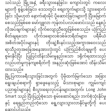
သင်သည် မြို့အနှံ့ ခရီးသွားနေခြင်း၊ ကျောင်းတွင် ကလေး
များကို စွန့်ပစ်ခြင်း၊ ဒေသတွင်း စျေးကွက်များသို့ သွားရောက်
ခြင်း သို့မဟုတ် နောက်ဆုံးမိုင် ပို့ဆောင်ခြင်းများကို ပြီးမြောက်
စေသည်ဖြစ်စေ မော်ဂျူလာ ကုန်တင်ပလပ်ဖောင်းသည် နေ့စဉ်
လိုအပ်ချက်များနှင့် လိုက်လျောညီထွေဖြစ်စေသည်။ ယုံကြည်
စိတ်ချရသော ဟိုက်ဒရောလစ်ဒစ်ခ်ဘရိတ်များ၊ ပရီမီယံ
အစိတ်အပိုင်းများနှင့် တိုးချဲ့စီးနင်းသည့်အကွာအဝေးသည်
ရာသီဥတုအခြေအနေအားလုံးတွင် ယုံကြည်စိတ်ချမှုကို ပေး
စွမ်းနိုင်ပြီး ပြုပြင်ထိန်းသိမ်းမှုနည်းသော ဒရိုက်ရထားသည်
လည်ပတ်မှုကုန်ကျစရိတ်ကို အနည်းဆုံးဖြစ်အောင် ထိန်းသိမ်း
ထားသည်။
မြို့ပြကားခရီးသွားခြင်းအတွက် ပိုမိုထက်မြက်သော အခြား
ရွေးချယ်စရာကို ရှာဖွေနေသည့် မိသားစုများ၊ ကျွမ်းကျင်
ပညာရှင်များနှင့် စီးပွားရေးလုပ်ငန်းများအတွက်၊ Long John
Smart သည် ပြီးပြည့်စုံသော စွမ်းဆောင်ရည်၊ ဘက်စုံသုံးနိုင်မှု
နှင့် ရေရှည်တည်တံ့သော ရွေ့လျားသွားလာနိုင်မှုတို့ကို ပေး
ဆောင်ပါသည်။