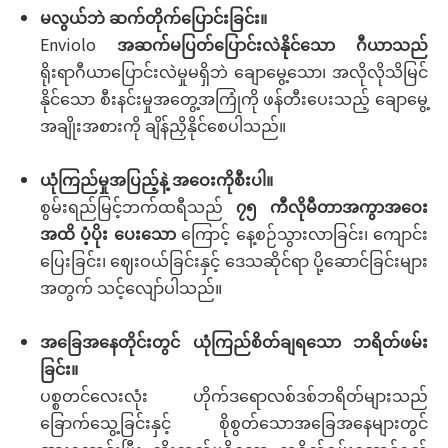
မလွယ်ဘဲ ဆက်တိုက်ပြောင်းခြင်း။
Enviolo
အဆက်မပြတ်ပြောင်းလဲနိုင်သော ဂီယာသည်
ရိုးရာဂီယာပြောင်းလဲမှုမရှိဘဲ ချောမွေ့သော၊ အလိုလိုသိမြင်
နိုင်သော စီးနင်းမှုအတွေ့အကြုံကို ဖန်တီးပေးသည့် ချောမွေ့
အချိုးအစားကို ချိန်ညှိနိုင်စေပါသည်။
ယုံကြည်မှုအပြည့်နဲ့ အဝေးကိုစီးပါ။
စွမ်းရည်မြင့်ဘက်ထရီသည်
၇၅ ကီလိုမီတာအကွာအဝေး
အထိ ပံ့ပိုး ပေးသော
ကြောင့် နေ့စဉ်သွားလာခြင်း၊ ကျောင်း
ပြေးခြင်း၊ ဈေးဝယ်ခြင်းနှင့် ဒေသဆိုင်ရာ ပို့ဆောင်ခြင်းများ
အတွက် သင့်လျော်ပါသည်။
အခြေအနေတိုင်းတွင် ယုံကြည်စိတ်ချရသော ဘရိတ်ဖမ်း
ခြင်း။
ပစ္စတင်လေးလုံး ဟိုက်ဒရောလစ်ဒစ်ဘရိတ်များသည်
ခြောက်သွေ့ခြင်းနှင့် စိုစွတ်သောအခြေအနေများတွင်