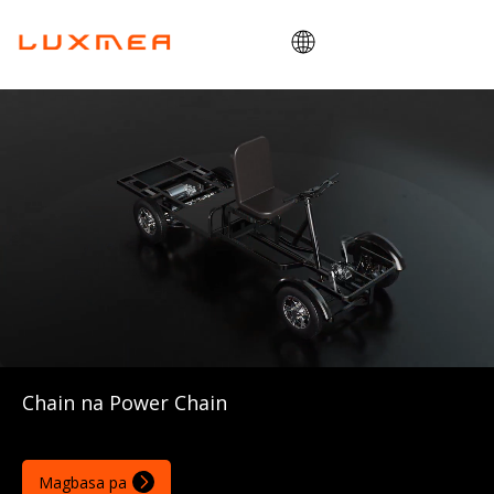
Bahay
kumpanya
Cargobike
Utility
ODM/OEM
Blog
Makipag-ugnayan
Chain na Power Chain
Magbasa pa