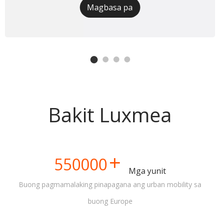
Magbasa pa
Bakit Luxmea
+
550000
Mga yunit
Buong pagmamalaking pinapagana ang urban mobility sa
buong Europe​​​​​