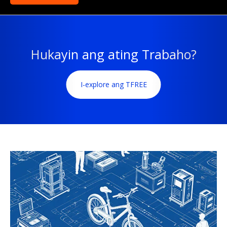
Hukayin ang ating Trabaho?
I-explore ang TFREE