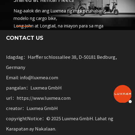
Nag-aalok din ang Luxmea ng mga pinahabang
modelo ng cargo bike,
Long John at Longtail, na iniayon para sa mga
kumpanya ng logistik,
CONTACT US
pagbabahagi ng mga serbisyo at rental fleets.
Pinagsasama ng mga solusyong ito ang functionality
na may kakayahang umangkop para sa mga
Idagdag：Harffer schlossallee 38, D-50181 Bedburg,
negosyong nagsusukat ng sustainable mobility.
Germany
Email: info@luxmea.com
pangalan：Luxmea GmbH
url：https://www.luxmea.com
creator：Luxmea GmbH
copyrightNotice：© 2025 Luxmea GmbH. Lahat ng
Karapatan ay Nakalaan.