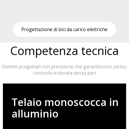
Progettazione di bici da carico elettriche
P
Competenza tecnica
Sistemi progettati con precisione che garantiscono carico,
controllo e durata senza pari​​​​​​​
Telaio monoscocca in
alluminio