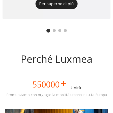
Per saperne di più
Perché Luxmea
+
550000
Unità
Promuoviamo con orgoglio la mobilità urbana in tutta Europa​​​​​​​