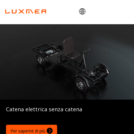
Casa
Azienda
Bici da carico
Utilità
ODM/OEM
Blog
Contatto
Catena elettrica senza catena
Per saperne di più