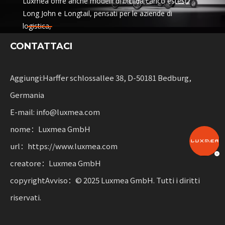
Luxmea offre anche modelli di bici da carico estesi,
Long John e Longtail, pensati per le aziende di
logistica,
servizi di sharing e noleggio flotte. Queste soluzioni
CONTATTACI
combinano la funzionalità
con flessibilità per le imprese che scalano la mobilità
sostenibile.
Aggiungi:Harffer schlossallee 38, D-50181 Bedburg,
Germania
E-mail: info@luxmea.com
nome：Luxmea GmbH
url：https://www.luxmea.com
creatore：Luxmea GmbH
copyrightAvviso：© 2025 Luxmea GmbH. Tutti i diritti
riservati.