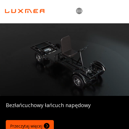
Dom
Firma
Rower towarowy
Pożytek
ODM/OEM
Blog
Kontakt
Bezłańcuchowy łańcuch napędowy
Przeczytaj więcej