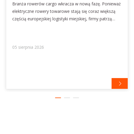
kolejną fazę
Branża rowerów cargo wkracza w nową fazę. Ponieważ
elektryczne rowery towarowe stają się coraz większą
częścią europejskiej logistyki miejskiej, firmy patrzą
poza osiągi pojazdów i koncentrują się na
inteligentniejszych operacjach flotowych. Dzięki
połączonej mobilności, narzędziom cyfrowym i lepszej
05 sierpnia 2026
widoczności operacyjnej rowery towarowe ewoluują od
prostych rozwiązań transportowych w cenne aktywa
biznesowe, które obsługują bardziej wydajne i
skalowalne sieci logistyczne.