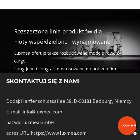
Rozszerzona linia produktów dla
Floty współdzielone i wynajmowane
Luxmea oferuje także rozbudowane modele rowerów
cargo,
Long John i Longtail, dostosowane do potrzeb firm
logistycznych,
SKONTAKTUJ SIĘ Z NAMI
usługi współdzielenia i wynajem flot. Rozwiązania te
łączą w sobie funkcjonalność
z elastycznością dla przedsiębiorstw korzystających ze
Dodaj: Harffer schlossallee 38, D-50181 Bedburg, Niemcy
zrównoważonej mobilności.
E-mail: info@luxmea.com
nazwa: Luxmea GmbH
adres URL: https://www.luxmea.com