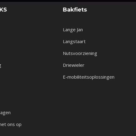
NKS
Bakfiets
Lange Jan
Langstaart
Nutsvoorziening
g
Driewieler
E-mobiliteitsoplossingen
ragen
met ons op