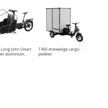
 Long John Smart
T450 driewielige cargo-
met aluminium
pedelec
twee wielen