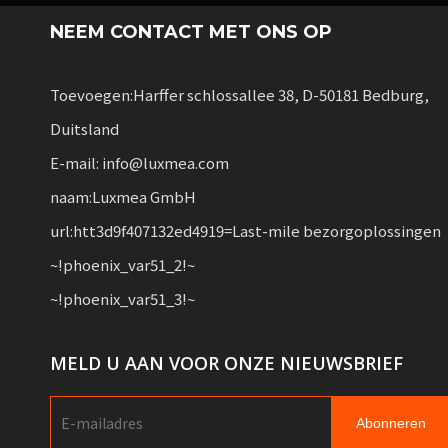
NEEM CONTACT MET ONS OP
Toevoegen:Harffer schlossallee 38, D-50181 Bedburg,
Duitsland
E-mail: info@luxmea.com
naam:Luxmea GmbH
url:htt3d9f407132ed4919=Last-mile bezorgoplossingen
~!phoenix_var51_2!~
~!phoenix_var51_3!~
MELD U AAN VOOR ONZE NIEUWSBRIEF
Abonneren