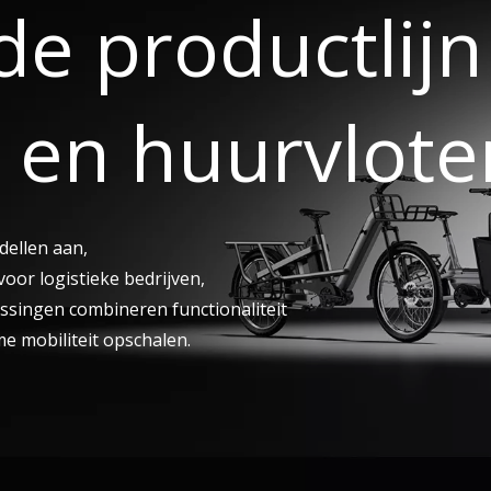
de productlij
 en huurvlote
dellen aan,
oor logistieke bedrijven,
ssingen combineren functionaliteit
me mobiliteit opschalen.