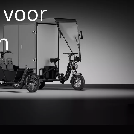
n voor
n