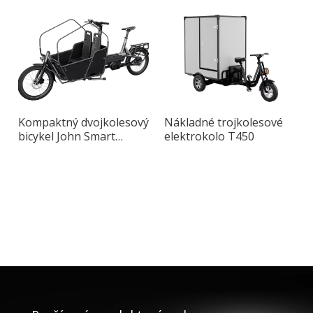
Kompaktný dvojkolesový
Nákladné trojkolesové
bicykel John Smart
elektrokolo T450
Cargo Bike s hliníkovým
rámom