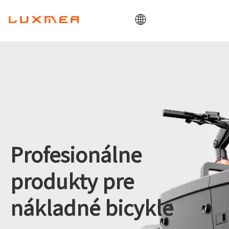
Domov
Spoločnosť
Cargobike
Utility
ODM/OEM
Blog
Profesionálne
Kontaktovať
produkty pre
nákladné bicykle