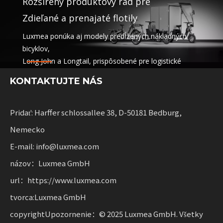
Rozšírený produktový rad pre
Zdieľané a prenajaté flotily
Luxmea ponúka aj modely predĺžených nákladných
bicyklov,
Long John a Longtail, prispôsobené pre logistické
spoločnosti,
KONTAKTUJTE NÁS
zdieľanie služieb a prenájom vozového parku. Tieto
riešenia spájajú funkčnosť
s flexibilitou pre podniky pri rozširovaní udržateľnej
Pridať: Harffer schlossallee 38, D-50181 Bedburg,
mobility.
Nemecko
E-mail: info@luxmea.com
názov：Luxmea GmbH
url：https://www.luxmea.com
tvorca:Luxmea GmbH
copyrightUpozornenie：© 2025 Luxmea GmbH. Všetky