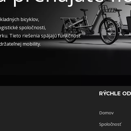
kladných bicyklov,
gistické spoločnosti,
rku. Tieto riešenia spájajú funkčnosť
držateľnej mobility.
RÝCHLE O
Domov
Spoločnosť