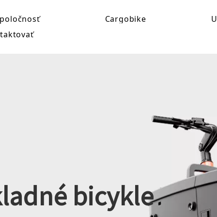
poločnosť
Cargobike
U
taktovať
ladné bicykle