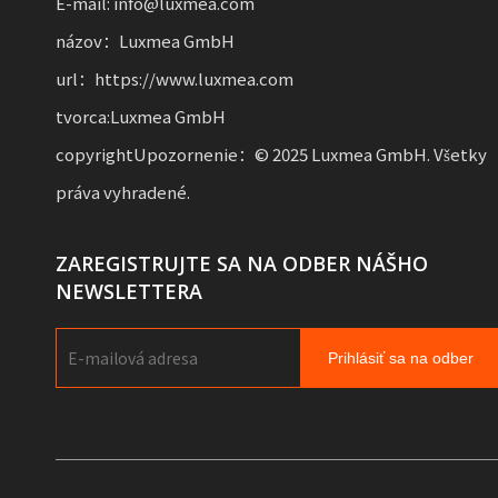
E-mail: info@luxmea.com
názov：Luxmea GmbH
url：https://www.luxmea.com
tvorca:Luxmea GmbH
copyrightUpozornenie：© 2025 Luxmea GmbH. Všetky
práva vyhradené.
ZAREGISTRUJTE SA NA ODBER NÁŠHO
NEWSLETTERA
Prihlásiť sa na odber