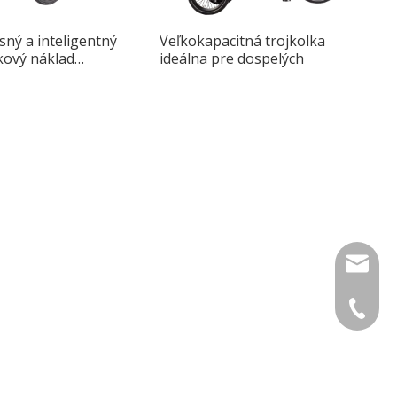
ný a inteligentný
Veľkokapacitná trojkolka
kový náklad
ideálna pre dospelých
tý pre jazdu v
info@lu
+49 159