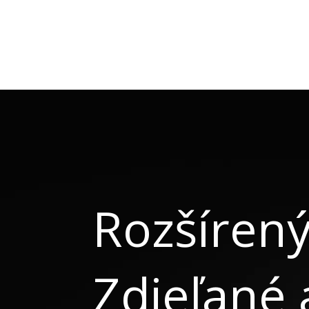
Rozšíren
Zdieľané a