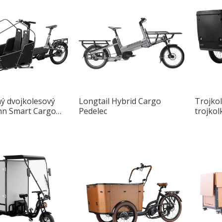
ý dvojkolesový
Longtail Hybrid Cargo
Trojkol
ohn Smart Cargo
Pedelec
trojkol
iníkovým rámom