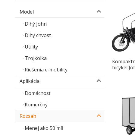
Model
Dlhý John
Dlhý chvost
Utility
Trojkolka
Kompaktn
bicykel J
Riešenia e-mobility
Bike s hl
Aplikácia
Domácnosť
Komerčný
Rozsah
Menej ako 50 míľ