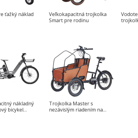
re ťažký náklad
Veľkokapacitná trojkolka
Vodotes
Smart pre rodinu
trojkol
navrhnu
meste
citný nákladný
Trojkolka Master s
vý bicykel
nezávislým riadením na
Max pre mestskú
prednom kolese navrhnutá
pre mestskú jazdu