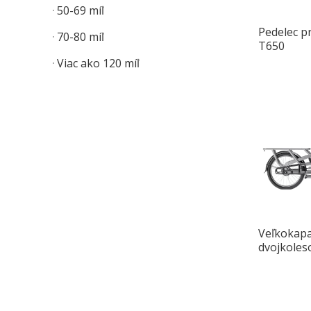
50-69 míľ
Pedelec p
70-80 míľ
T650
Viac ako 120 míľ
Veľkokapa
dvojkoleso
Longtail 
dopravu