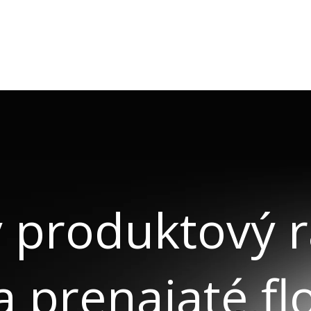
ý produktový 
 prenajaté flo