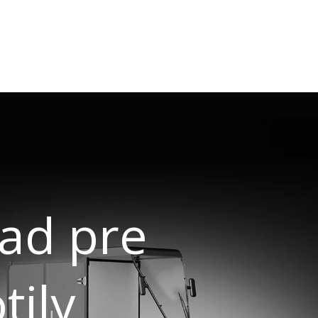
rad pre
tily