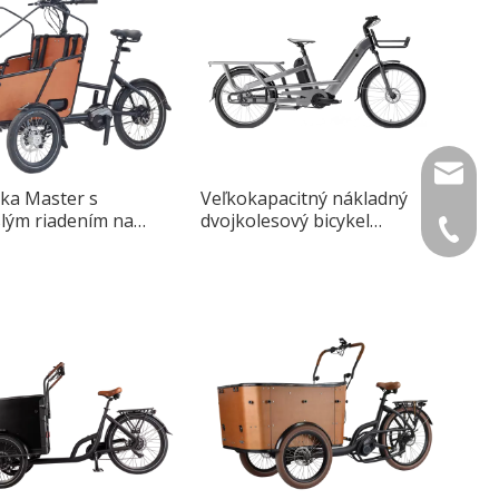
info@lu
lka Master s
Veľkokapacitný nákladný
slým riadením na
dvojkolesový bicykel
+49 159
m kolese navrhnutá
Longtail Max pre mestskú
stskú jazdu
dopravu