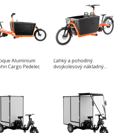
que Aluminium
Ľahký a pohodlný
ohn Cargo Pedelec
dvojkolesový nákladný
bicykel