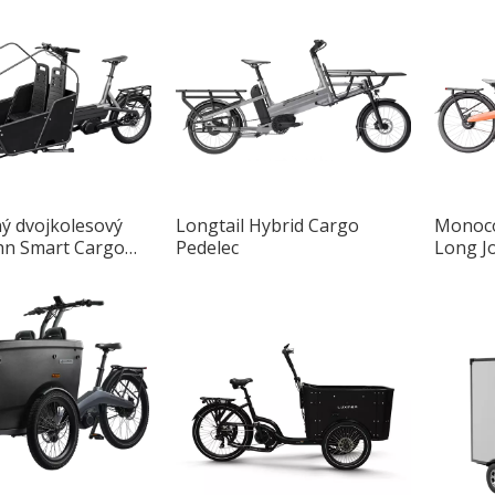
ý dvojkolesový
Longtail Hybrid Cargo
Monoco
ohn Smart Cargo
Pedelec
Long J
iníkovým rámom