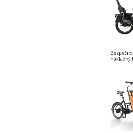
Bezpečnos
nákladný b
odnímate
sedačkou