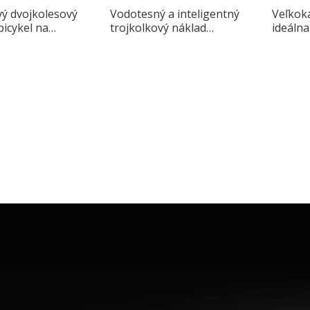
vý dvojkolesový
Vodotesný a inteligentný
Veľkoka
bicykel na
trojkolkový náklad
ideálna
navrhnutý pre jazdu v
meste