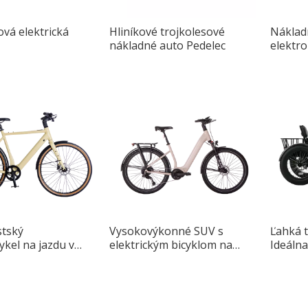
ová elektrická
Hliníkové trojkolesové
Náklad
nákladné auto Pedelec
elektr
stský
Vysokovýkonné SUV s
Ľahká 
ykel na jazdu v
elektrickým bicyklom na
Ideálna
každodenné dochádzanie