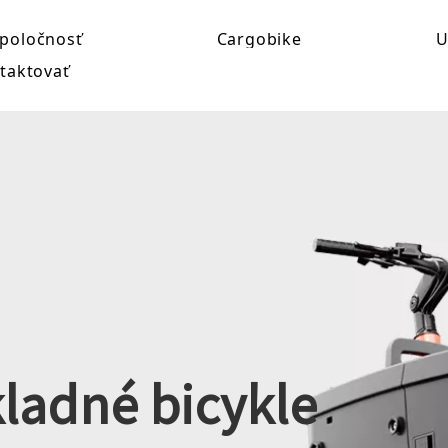
poločnosť
Cargobike
U
taktovať
ladné bicykle