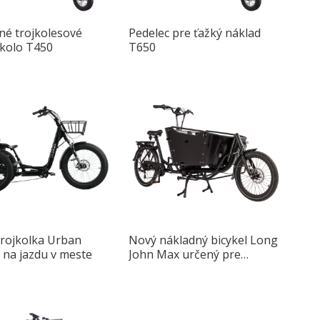
né trojkolesové
Pedelec pre ťažký náklad
okolo T450
T650
trojkolka Urban
Nový nákladný bicykel Long
 na jazdu v meste
John Max určený pre
dospelých