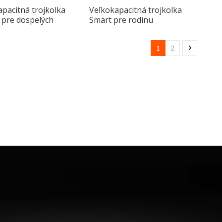
pacitná trojkolka
Veľkokapacitná trojkolka
 pre dospelých
Smart pre rodinu
1
2