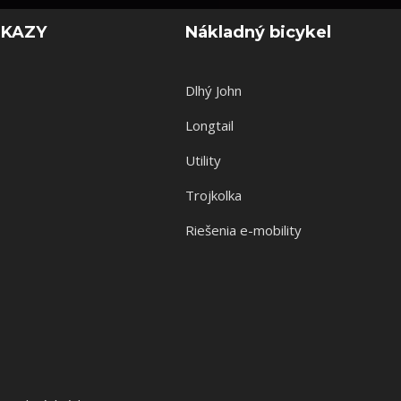
DKAZY
Nákladný bicykel
Dlhý John
Longtail
Utility
Trojkolka
Riešenia e-mobility
s