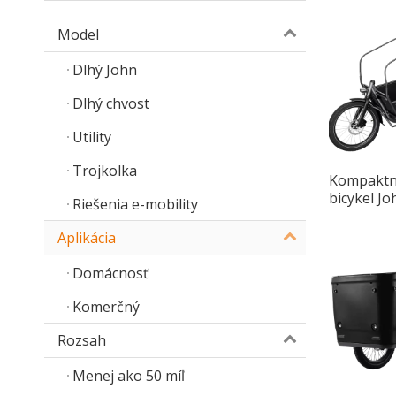
Model
Dlhý John
Dlhý chvost
Utility
Trojkolka
Kompaktn
bicykel J
Riešenia e-mobility
Bike s hl
Aplikácia
Domácnosť
Komerčný
Rozsah
Menej ako 50 míľ