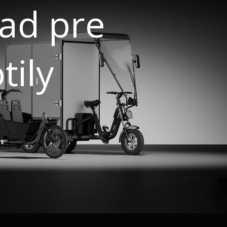
rad pre
tily