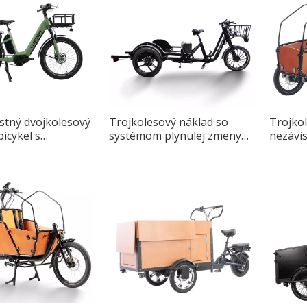
tný dvojkolesový
Trojkolesový náklad so
Trojko
icykel s
systémom plynulej zmeny
nezávi
ľnou detskou
rýchlosti
predno
pre me