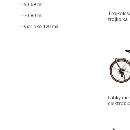
50-69 míľ
Trojkoles
70-80 míľ
trojkolka
Viac ako 120 míľ
Ľahký me
elektrobic
meste