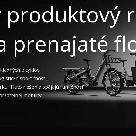
ý produktový 
 prenajaté flo
kladných bicyklov,
gistické spoločnosti,
rku. Tieto riešenia spájajú funkčnosť
držateľnej mobility.