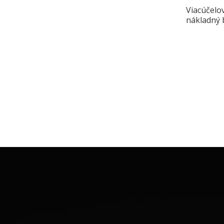
Viacúčelo
nákladný 
prepravu
»