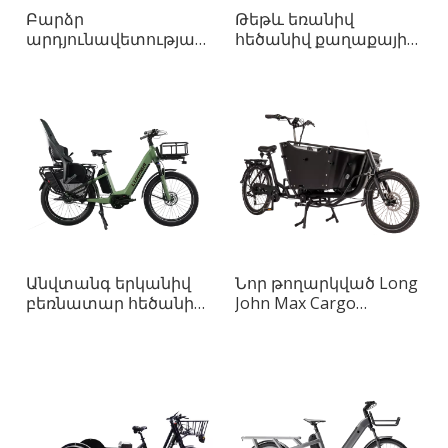
Բարձր
Թեթև եռանիվ
արդյունավետությամբ
հեծանիվ քաղաքային
էլեկտրոնային
Իդեալական
հեծանիվ
քաղաքային
ամենագնաց
ձիավարության
ամենօրյա
համար
երթևեկության
համար
Անվտանգ երկանիվ
Նոր թողարկված Long
բեռնատար հեծանիվ՝
John Max Cargo
բաժանվող
հեծանիվը
մանկական
նախատեսված է
նստատեղով
մեծահասակների
համար