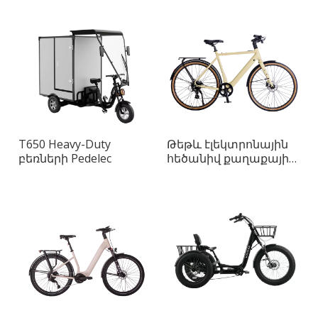
T650 Heavy-Duty
Թեթև էլեկտրոնային
բեռների Pedelec
հեծանիվ քաղաքային
ձիավարության
համար