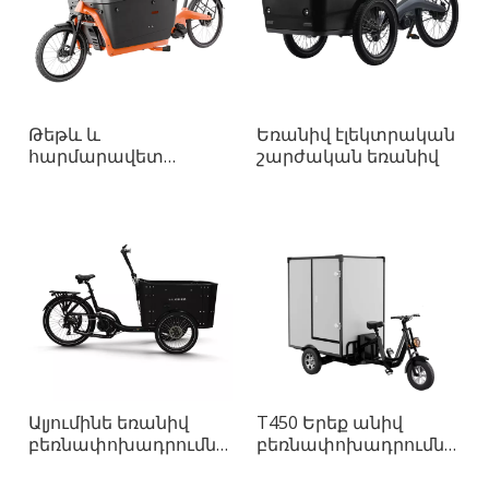
Թեթև և
Եռանիվ էլեկտրական
հարմարավետ
շարժական եռանիվ
երկանիվ բեռնատար
հեծանիվ
Ալյումինե եռանիվ
T450 Երեք անիվ
բեռնափոխադրումներ
բեռնափոխադրումներ
Pedelec
Pedelec