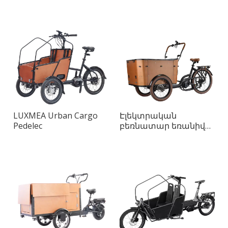
LUXMEA Urban Cargo
Էլեկտրական
Pedelec
բեռնատար եռանիվ
հեծանիվ ամենօրյա
շարժունակության
համար