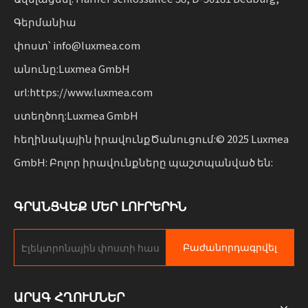
ձեռնարկությունների համար ճկունությամբ:
Գերմանիա
փոստ՝ info@luxmea.com
անունը:Luxmea GmbH
url:https://www.luxmea.com
ստեղծող:Luxmea GmbH
հեղինակային իրավունքԾանուցում:© 2025 Luxmea
GmbH: Բոլոր իրավունքները պաշտպանված են:
ԳՐԱՆՑՎԵՔ ՄԵՐ ԼՈՒՐԵՐԻՆ
Բաժանորդագրվել
ԱՐԱԳ ՀՂՈՒՄՆԵՐ