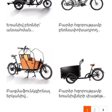
Եռանիվ բեռներ՝
Բարձր հզորությամբ
անսահման
բեռնափոխադրող
փոփոխական
երկանիվ Longtail Max
արագության
բեռնատար հեծանիվ
համակարգով
քաղաքային
փոխադրումների
համար
Բազմաֆունկցիոնալ
Բարձր հզորությամբ
երկանիվ
եռանիվների փաթեթ,
բեռնափոխադրման
որը կատարյալ է
հեծանիվ
մեծահասակների
1
2
համար