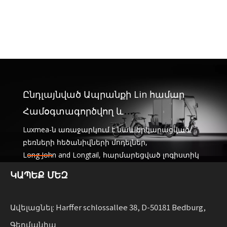
Ընդլայնված Ապրանքի Lin համար
Համօգտագործվող և
վարձակալական նավատորմեր
Luxmea-ն առաջարկում է նաև երկարացված
բեռների հեծանիվների մոդելներ,
Long John and Longtail, հարմարեցված լոգիստիկ
ընկերությունների համար,
ԿԱՊԵՔ ՄԵԶ
ծառայությունների և վարձակալության
նավատորմի փոխանակում: Այս լուծումները
համատեղում են ֆունկցիոնալությունը
կայուն շարժունակությունը ընդլայնող
Ավելացնել: Harffer schlossallee 38, D-50181 Bedburg,
ձեռնարկությունների համար ճկունությամբ:
Գերմանիա