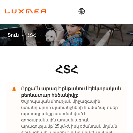
Տուն
»
ՀՏՀ
Տուն
Ընկերություն
Բեռնատար հեծանիվ
Կոմունալ
ՀՏՀ
ODM / OEM
Բլոգ
Որքա՞ն արագ է ընթանում էլեկտրական
բեռնատար հեծանիվը:
Կապ
Եվրոպական միության միջազգային
ստանդարտի պահանջների համաձայն՝ մեր
արտադրանքը սահմանված է
գործարանային առավելագույն
արագությամբ՝ 25կմ/ժ, իսկ օժանդակ մղման
ֆունկցիայի արագությունը՝ 6կմ/ժ, սակայն