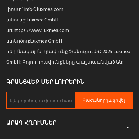
փոստ՝ info@luxmea.com
անունը:Luxmea GmbH
url:https://www.luxmea.com
ստեղծող:Luxmea GmbH
հեղինակային իրավունքԾանուցում:© 2025 Luxmea
GmbH: Բոլոր իրավունքները պաշտպանված են:
ԳՐԱՆՑՎԵՔ ՄԵՐ ԼՈՒՐԵՐԻՆ
Բաժանորդագրվել
ԱՐԱԳ ՀՂՈՒՄՆԵՐ