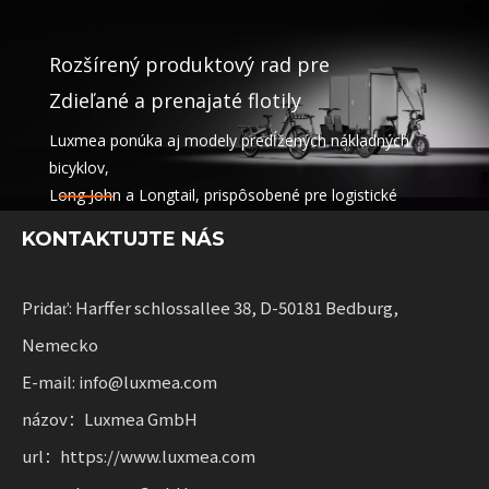
Rozšírený produktový rad pre
Zdieľané a prenajaté flotily
Luxmea ponúka aj modely predĺžených nákladných
bicyklov,
Long John a Longtail, prispôsobené pre logistické
spoločnosti,
KONTAKTUJTE NÁS
zdieľanie služieb a prenájom vozového parku. Tieto
riešenia spájajú funkčnosť
s flexibilitou pre podniky pri rozširovaní udržateľnej
Pridať: Harffer schlossallee 38, D-50181 Bedburg,
mobility.
Nemecko
E-mail: info@luxmea.com
názov：Luxmea GmbH
url：https://www.luxmea.com