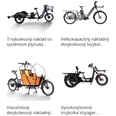
Trojkolesový náklad so
Veľkokapacitný nákladný
systémom plynulej
dvojkolesový bicykel
zmeny rýchlosti
Longtail Max pre
mestskú dopravu
Viacúčelový
Vysokovýkonná
dvojkolesový nákladný
trojkolka Voyager