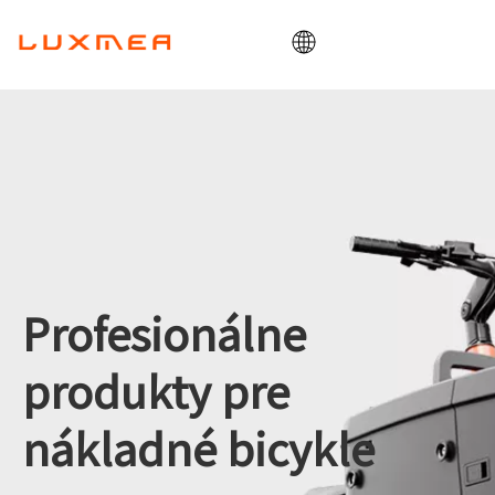
Domov
Spoločnosť
Cargobike
Utility
ODM/OEM
Blog
Profesionálne
Kontaktovať
produkty pre
nákladné bicykle