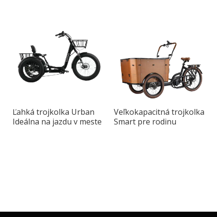
bicykel na prepravu
ideálna na mestskú
dopravu
Ľahká trojkolka Urban
Veľkokapacitná trojkolka
Ideálna na jazdu v meste
Smart pre rodinu