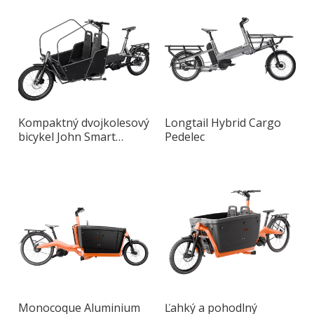
Kompaktný dvojkolesový
Longtail Hybrid Cargo
bicykel John Smart
Pedelec
Cargo Bike s hliníkovým
rámom
Monocoque Aluminium
Ľahký a pohodlný