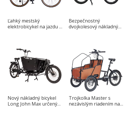
Ľahký mestský
Bezpečnostný
elektrobicykel na jazdu v
dvojkolesový nákladný
meste
bicykel s odnímateľnou
detskou sedačkou
Nový nákladný bicykel
Trojkolka Master s
Long John Max určený
nezávislým riadením na
pre dospelých
prednom kolese
navrhnutá pre mestskú
jazdu