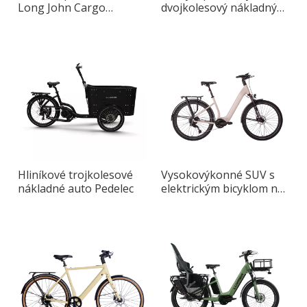
Long John Cargo
dvojkolesový nákladný
Pedelec
bicykel
Hliníkové trojkolesové
Vysokovýkonné SUV s
nákladné auto Pedelec
elektrickým bicyklom na
každodenné
dochádzanie