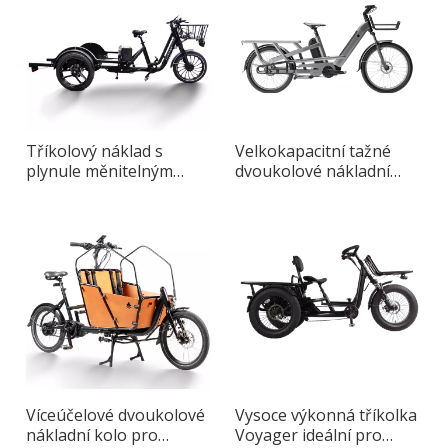
Tříkolový náklad s
Velkokapacitní tažné
plynule měnitelným
dvoukolové nákladní
systémem rychlosti
kolo Longtail Max pro
městskou dopravu
Víceúčelové dvoukolové
Vysoce výkonná tříkolka
nákladní kolo pro
Voyager ideální pro