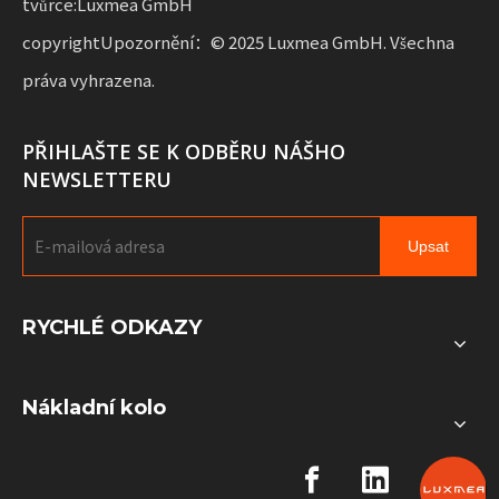
tvůrce:Luxmea GmbH
copyrightUpozornění：© 2025 Luxmea GmbH. Všechna
práva vyhrazena.
PŘIHLAŠTE SE K ODBĚRU NÁŠHO
NEWSLETTERU
Upsat
RYCHLÉ ODKAZY
Nákladní kolo