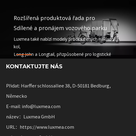
Rozšířená produktová řada pro
Sdílené a pronájem vozového parku
Luxmea také nabízí modely prodloužených nákladních
kol,
Long John a Longtail, přizpůsobené pro logistické
společnosti,
KONTAKTUJTE NÁS
sdílení služeb a pronájem vozových parků. Tato řešení
kombinují funkčnost
s flexibilitou pro podniky rozšiřující udržitelnou mobilitu.
Přidat: Harffer schlossallee 38, D-50181 Bedburg,
Německo
E-mail: info@luxmea.com
název：Luxmea GmbH
URL：https://www.luxmea.com