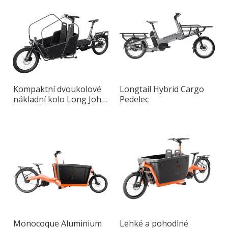
Kompaktní dvoukolové
Longtail Hybrid Cargo
nákladní kolo Long John
Pedelec
Smart s hliníkovým
rámem
Monocoque Aluminium
Lehké a pohodlné