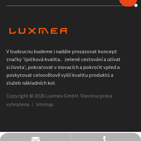
V budoucnu budeme i nadále prosazovat koncept
značky 'špičková kvalita、zelené cestování a užívat
si života', pokračovat v inovacích a pokročit vpřed a
poskytovat celosvětově vyšší kvalitu produktů a
služeb nákladních kol.
Copyright ©
2026
Luxmea GmbH. Všechna práva
vyhrazena.｜
Sitemap
+49 1590 1361866
info@luxmea.com