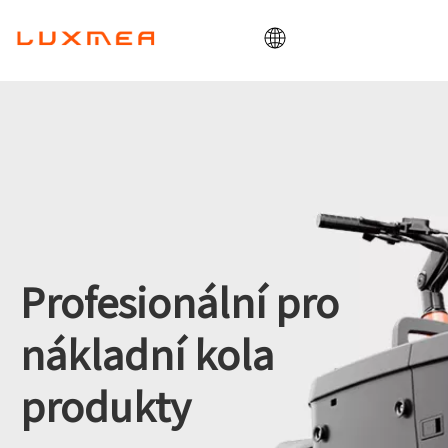
Domov
Společnost
Cargobike
Utility
ODM/OEM
Blog
Profesionální pro
Kontakt
nákladní kola
produkty