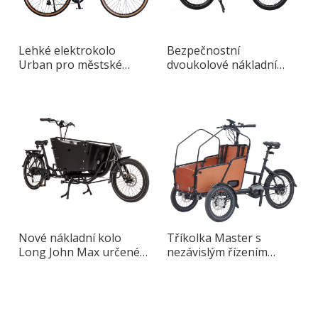
Lehké elektrokolo
Bezpečnostní
Urban pro městské
dvoukolové nákladní
ježdění
kolo s odnímatelnou
dětskou sedačkou
Nové nákladní kolo
Tříkolka Master s
Long John Max určené
nezávislým řízením
pro dospělé
předních kol navržená
pro městské ježdění