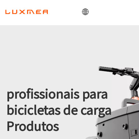
Lar
Empresa
Bicicleta de carga
Utilitário
ODM/OEM
Blogue
profissionais para
Contato
bicicletas de carga
Produtos