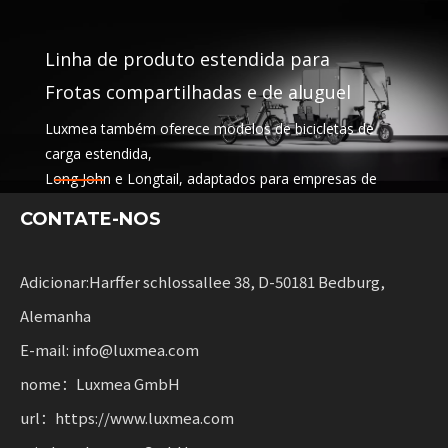
Linha de produto estendida para
Frotas compartilhadas e de aluguel
Luxmea também oferece modelos de bicicletas de
carga estendida,
Long John e Longtail, adaptados para empresas de
logística,
CONTATE-NOS
serviços de compartilhamento e frotas de aluguel.
Estas soluções combinam funcionalidade
com flexibilidade para empresas que ampliam a
Adicionar:Harffer schlossallee 38, D-50181 Bedburg,
mobilidade sustentável.
Alemanha
E-mail: info@luxmea.com
nome：Luxmea GmbH
url：https://www.luxmea.com