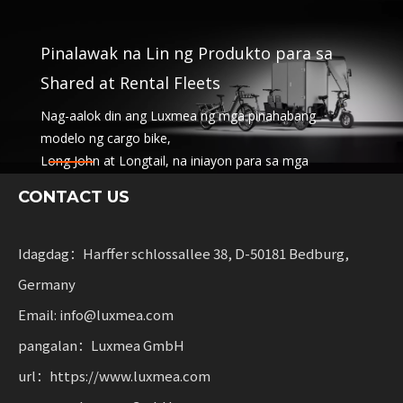
Pinalawak na Lin ng Produkto para sa
Shared at Rental Fleets
Nag-aalok din ang Luxmea ng mga pinahabang
modelo ng cargo bike,
Long John at Longtail, na iniayon para sa mga
kumpanya ng logistik,
CONTACT US
pagbabahagi ng mga serbisyo at rental fleets.
Pinagsasama ng mga solusyong ito ang functionality
na may kakayahang umangkop para sa mga
Idagdag：Harffer schlossallee 38, D-50181 Bedburg,
negosyong nagsusukat ng sustainable mobility.
Germany
Email: info@luxmea.com
pangalan：Luxmea GmbH
url：https://www.luxmea.com