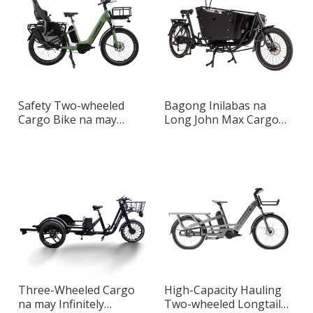
Safety Two-wheeled
Bagong Inilabas na
Cargo Bike na may
Long John Max Cargo
Nababakas na Baby
Bike na Idinisenyo para
Seat
sa Matanda
Three-Wheeled Cargo
High-Capacity Hauling
na may Infinitely
Two-wheeled Longtail