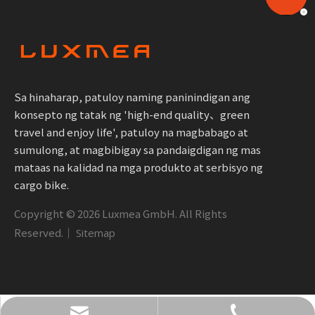
Sa hinaharap, patuloy naming paninindigan ang
konsepto ng tatak ng 'high-end quality、green
travel and enjoy life', patuloy na magbabago at
sumulong, at magbibigay sa pandaigdigan ng mas
mataas na kalidad na mga produkto at serbisyo ng
cargo bike.
Copyright ©
2026
Luxmea GmbH. All Rights
Reserved.｜
Sitemap
+49 1590 1361866
info@luxmea.com