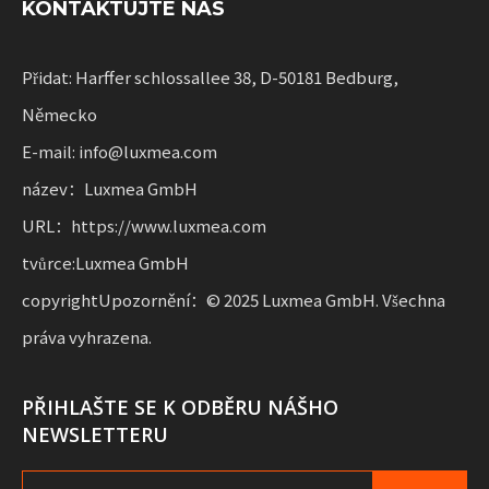
KONTAKTUJTE NÁS
sdílení služeb a pronájem vozových parků. Tato řešení
kombinují funkčnost
s flexibilitou pro podniky rozšiřující udržitelnou mobilitu.
Přidat: Harffer schlossallee 38, D-50181 Bedburg,
Německo
E-mail: info@luxmea.com
název：Luxmea GmbH
URL：https://www.luxmea.com
tvůrce:Luxmea GmbH
copyrightUpozornění：© 2025 Luxmea GmbH. Všechna
práva vyhrazena.
PŘIHLAŠTE SE K ODBĚRU NÁŠHO
NEWSLETTERU