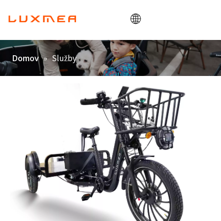
Domov
»
Služby
Domov
Společnost
Cargobike
Utility
ODM/OEM
Blog
Kontakt