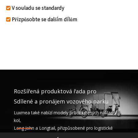
V souladu se standardy

Přizpůsobte se dalším dílům

Rozšířená produktová řada pro
Sdílené a pronájem vozového parku
Luxmea také nabízí modely prodloužených nákladních
kol,
Long John a Longtail, přizpůsobené pro logistické
společnosti,