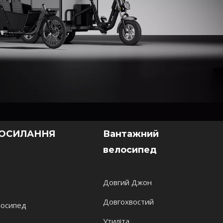
льність
ПОСИЛАННЯ
Вантажний
велосипед
Довгий Джон
Довгохвостий
лосипед
Утиліта