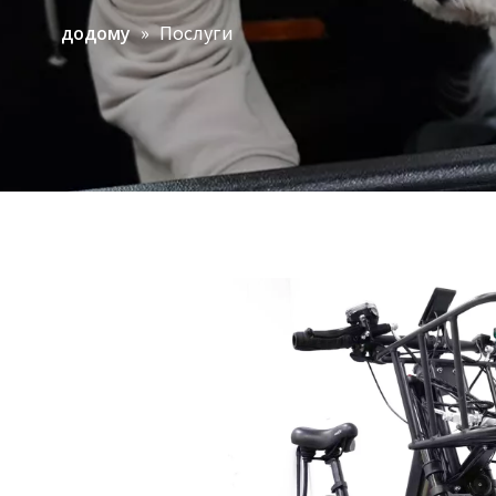
»
Послуги
додому