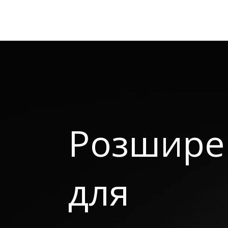
Розширен
для