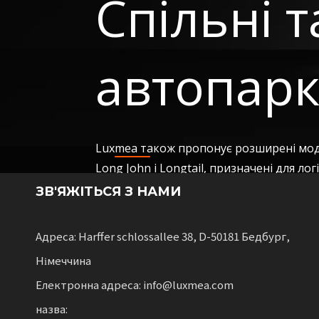
Спільні 
автопар
Luxmea також пропонує розширені мод
Long John і Longtail, призначені для ло
послуги спільного використання та оре
ЗВ'ЯЖІТЬСЯ З НАМИ
з гнучкістю для компаній, які масштабу
Адреса: Harffer schlossallee 38, D-50181 Бедбург,
Німеччина
Електронна адреса: info@luxmea.com
назва: