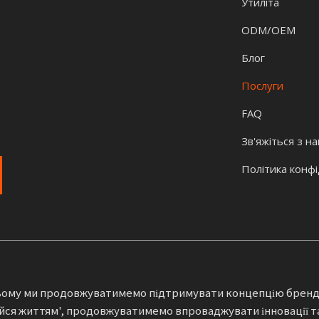
Утиліта
ODM/OEM
Блог
Послуги
FAQ
Зв'яжіться з н
Політика конфі
ьому ми продовжуватимемо підтримувати концепцію бренду
ся життям', продовжуватимемо впроваджувати інновації та 