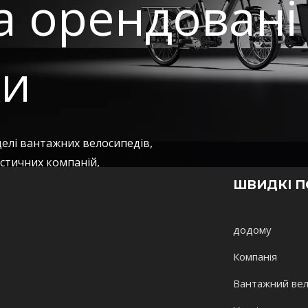
та орендовані
ки
елі вантажних велосипедів,
гістичних компаній,
нди автопарків. Ці рішення поєднують у собі функціона
ШВИДКІ 
ють сталу мобільність.
додому
Компанія
Вантажний ве