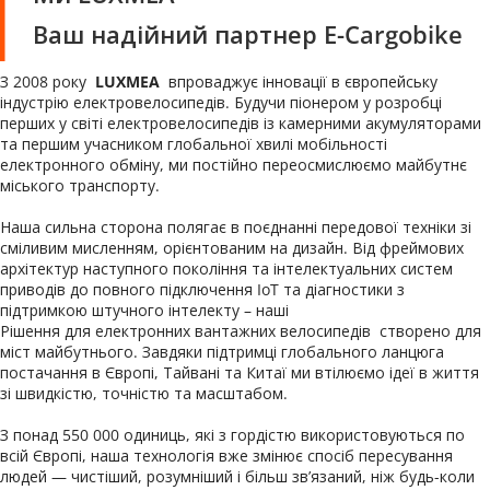
Ваш надійний партнер E-Cargobike
З 2008 року  
LUXMEA 
 впроваджує інновації в європейську 
індустрію електровелосипедів. Будучи піонером у розробці 
перших у світі електровелосипедів із камерними акумуляторами 
та першим учасником глобальної хвилі мобільності 
електронного обміну, ми постійно переосмислюємо майбутнє 
міського транспорту.
Наша сильна сторона полягає в поєднанні передової техніки зі 
сміливим мисленням, орієнтованим на дизайн. Від фреймових 
архітектур наступного покоління та інтелектуальних систем 
приводів до повного підключення IoT та діагностики з 
підтримкою штучного інтелекту – наші 
Рішення для електронних вантажних велосипедів 
 створено для 
міст майбутнього. Завдяки підтримці глобального ланцюга 
постачання в Європі, Тайвані та Китаї ми втілюємо ідеї в життя 
зі швидкістю, точністю та масштабом.
З понад 550 000 одиниць, які з гордістю використовуються по 
всій Європі, наша технологія вже змінює спосіб пересування 
людей — чистіший, розумніший і більш зв’язаний, ніж будь-коли 