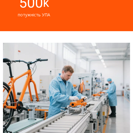
500
k
потужність УПА