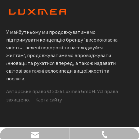
У майбутньому ми продовжуватимемо
підтримувати концепцію бренду 'висококласна
якість、зелені подорожі та насолоджуйся
життям', продовжуватимемо впроваджувати
інновації та рухатися вперед, а також надавати
світові вантажні велосипеди вищої якості та
послуги.
Авторське право ©
2026
Luxmea GmbH. Усі права
захищено.｜
Карта сайту
info@luxmea.com
+49 1590 1361866