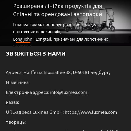
Розширена лінійка продуктів для
Спільні та орендовані автопарки
Luxmea також пропонує розширені моделі
вантажних велосипедів,
Long John і Longtail, призначені для логістичних
компаній,
ЗВ'ЯЖІТЬСЯ З НАМИ
послуги спільного використання та оренди
автопарків. Ці рішення поєднують у собі
функціональність
з гнучкістю для компаній, які масштабують сталу
Адреса: Harffer schlossallee 38, D-50181 Бедбург,
мобільність.
Німеччина
Електронна адреса: info@luxmea.com
назва:
URL-адреса Luxmea GmbH: https://www.luxmea.com
творець: