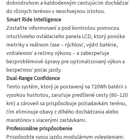
dobrodruhom a každodenným cestujúcim dochádzať
do rôznych terénov s neochvejnou istotou.
Smart Ride Intelligence
Zostaňte informovaní a pod kontrolou pomocou
intuitívneho ovládacieho panela LCD, ktorý ponúka
metriky v reálnom čase – rýchlosť, výdrž batérie,
vzdialenosť a režimy výkonu – a zabezpečuje
bezproblémové úpravy pre optimalizovaný výkon a
bezpečnosť počas jazdy.
Dual-Range Confidence
Tento systém, ktorý je postavený na 720Wh batérii s
vysokou hustotou, zaručuje predĺžené cesty (80–120
km) a zároveň sa prispôsobuje požiadavkám terénu,
čím eliminuje obavy z dlhého dochádzania alebo
maratónov s viacerými zastávkami.
Profesionálne prispôsobenie
Prispôsobte svoju jazdu modulárnym vylepšeniam: