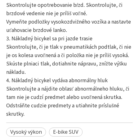
Skontrolujte opotrebovanie bŕzd. Skontrolujte, či
brzdové vedenie nie je príliš voľné.
Vymeňte podložky vysokozdvižného vozíka a nastavte
uťahovacie brzdové lanko.
3. Nákladný bicykel sa pri jazde trasie
Skontrolujte, či je tlak v pneumatikách podtlak, či nie
je os kolesa uvoľnená a či položka nie je príliš vysoká.
Skúste plniaci tlak, dotiahnite nápravu, znížte výšku
nákladu.
4. Nákladný bicykel vydáva abnormálny hluk
Skontrolujte a nájdite oblasť abnormálneho hluku, či
tam nie je cudzí predmet alebo uvoľnená skrutka.
Odstráňte cudzie predmety a utiahnite príslušné
skrutky.
Vysoký výkon
E-bike SUV