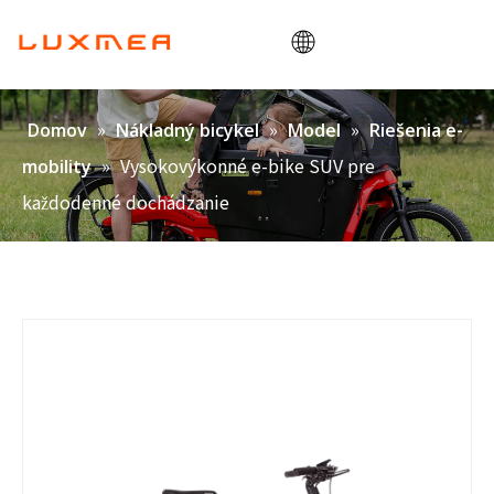
Domov
»
»
»
Domov
Nákladný bicykel
Model
Riešenia e-
Spoločnosť
»
Vysokovýkonné e-bike SUV pre
mobility
Cargobike
každodenné dochádzanie
Utility
ODM/OEM
Blog
Kontaktovať