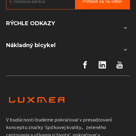
Prihlásiť sa na odber
RÝCHLE ODKAZY
Nákladný bicykel
V budúcnosti budeme pokračovať v presadzovaní
konceptu značky 'špičkovej kvality、zeleného
cestovania a užívania si života', pokračovať v