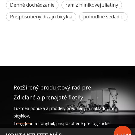
Denné dochádzanie
rám z hliníkovej zliatiny
Prispôsobený dizajn bicykla
pohodlné sedadlo
Rozšírený produktový rad pre
Zdieľané a prenajaté flotily
Luxmea ponúka aj modely predĺžených nákladných
bicyklov,
Long John a Longtail, prispôsobené pre logistické
spoločnosti,