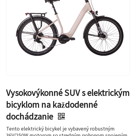
Vysokovýkonné SUV s elektrickým
bicyklom na každodenné
dochádzanie
Tento elektrický bicykel je vybavený robustným
36V/250W motorom so stredným pohonom spojeným