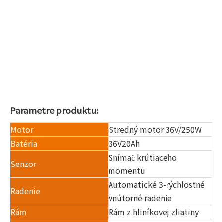
Parametre produktu:
Motor
Stredný motor 36V/250W
Batéria
36V20Ah
Snímač krútiaceho
Senzor
momentu
Automatické 3-rýchlostné
Radenie
vnútorné radenie
Rám
Rám z hliníkovej zliatiny