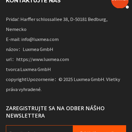
KONTAKTUJTE NÁS
zdieľanie služieb a prenájom vozového parku. Tieto
riešenia spájajú funkčnosť
s flexibilitou pre podniky pri rozširovaní udržateľnej
Pridať: Harffer schlossallee 38, D-50181 Bedburg,
mobility.
Nemecko
E-mail: info@luxmea.com
názov：Luxmea GmbH
url：https://www.luxmea.com
tvorca:Luxmea GmbH
copyrightUpozornenie：© 2025 Luxmea GmbH. Všetky
práva vyhradené.
ZAREGISTRUJTE SA NA ODBER NÁŠHO
NEWSLETTERA