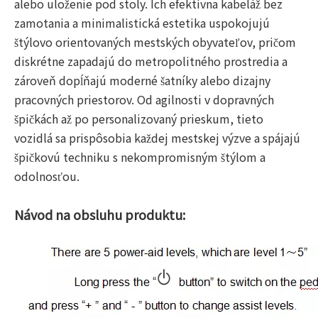
alebo uloženie pod stoly. Ich efektívna kabeláž bez
zamotania a minimalistická estetika uspokojujú
štýlovo orientovaných mestských obyvateľov, pričom
diskrétne zapadajú do metropolitného prostredia a
zároveň dopĺňajú moderné šatníky alebo dizajny
pracovných priestorov. Od agilnosti v dopravných
špičkách až po personalizovaný prieskum, tieto
vozidlá sa prispôsobia každej mestskej výzve a spájajú
špičkovú techniku ​​s nekompromisným štýlom a
odolnosťou.
Návod na obsluhu produktu: