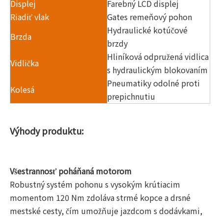
Displej
Farebný LCD displej
Riadiť vlak
Gates remeňový pohon
Hydraulické kotúčové
Brzda
brzdy
Hliníková odpružená vidlica
Vidlička
s hydraulickým blokovaním
Pneumatiky odolné proti
Kolesá
prepichnutiu
Výhody produktu:
Všestrannosť poháňaná motorom
Robustný systém pohonu s vysokým krútiacim
momentom 120 Nm zdoláva strmé kopce a drsné
mestské cesty, čím umožňuje jazdcom s dodávkami,