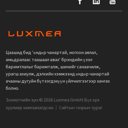
Цаашид бид 'өндөр чанартай, ногоон аялал,
амьдралаас таашаал авах' брэндийн үзэл
баримтлалыг баримталж, шинийг санаачилж,
урагш ахиулж, дэлхийн хэмжээнд өндөр чанартай
ачааны дугуйн бүтээгдэхүүн үйлчилгээгээр хангах
болно.
Зохиогчийн эрх ©
2026
Luxmea GmbH.Бүх эрх
хуулиар хамгаалагдсан.｜
Сайтын газрын зураг