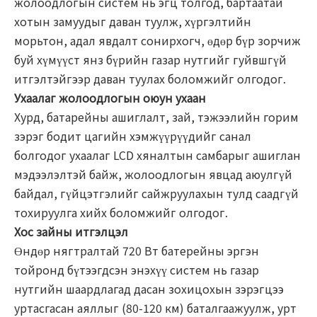
жолоодлогын систем нь эгц толгод, бартаатай
хотын замуудыг даван туулж, хүргэлтийн
морьтон, адал явдалт сонирхогч, өдөр бүр зорчиж
буй хүмүүст янз бүрийн газар нутгийг гуйвшгүй
итгэлтэйгээр даван туулах боломжийг олгодог.
Ухаалаг жолоодлогын оюун ухаан
Хурд, батарейны ашиглалт, зай, тэжээлийн горим
зэрэг бодит цагийн хэмжүүрүүдийг санал
болгодог ухаалаг LCD хяналтын самбарыг ашиглан
мэдээлэлтэй байж, жолоодлогын явцад аюулгүй
байдал, гүйцэтгэлийг сайжруулахын тулд саадгүй
тохируулга хийх боломжийг олгодог.
Хос зайны итгэлцэл
Өндөр нягтралтай 720 Вт батерейны эргэн
тойронд бүтээгдсэн энэхүү систем нь газар
нутгийн шаардлагад дасан зохицохын зэрэгцээ
уртасгасан аяллыг (80-120 км) баталгаажуулж, урт