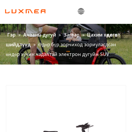
Гэр
»
»
»
Гэр
Ачааны дугуй
Загвар
Цахим хөдөлгөөнт
Компани
»
Өдөр бүр зорчиход зориулагдсан
шийдлүүд
Ачааны дугуй
өндөр хүчин чадалтай электрон дугуйн SUV
Хэрэгсэл
ODM/OEM
Блог
Холбоо барих