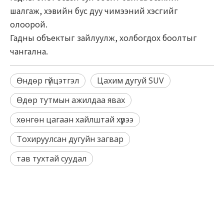
шалгаж, хэвийн бус дуу чимээний хэсгийг
олоорой.
Гадны объектыг зайлуулж, холбогдох боолтыг
чангална.
Өндөр гүйцэтгэл
Цахим дугуй SUV
Өдөр тутмын ажилдаа явах
хөнгөн цагаан хайлштай хүрээ
Тохируулсан дугуйн загвар
тав тухтай суудал