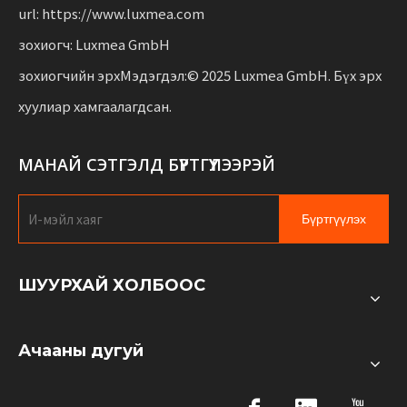
url: https://www.luxmea.com
зохиогч: Luxmea GmbH
зохиогчийн эрхМэдэгдэл:© 2025 Luxmea GmbH. Бүх эрх
хуулиар хамгаалагдсан.
МАНАЙ СЭТГЭЛД БҮРТГҮҮЛЭЭРЭЙ
Бүртгүүлэх
ШУУРХАЙ ХОЛБООС
Ачааны дугуй