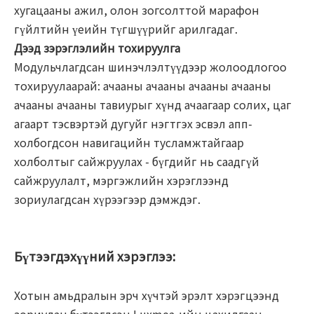
хугацааны ажил, олон зогсолттой марафон
гүйлтийн үеийн түгшүүрийг арилгадаг.
Дээд зэрэглэлийн тохируулга
Модульчлагдсан шинэчлэлтүүдээр жолоодлогоо
тохируулаарай: ачааны ачааны ачааны ачааны
ачааны ачааны тавиурыг хүнд ачаагаар солих, цаг
агаарт тэсвэртэй дугуйг нэгтгэх эсвэл апп-
холбогдсон навигацийн тусламжтайгаар
холболтыг сайжруулах - бүгдийг нь саадгүй
сайжруулалт, мэргэжлийн хэрэглээнд
зориулагдсан хүрээгээр дэмждэг.
Бүтээгдэхүүний хэрэглээ:
Хотын амьдралын эрч хүчтэй эрэлт хэрэгцээнд