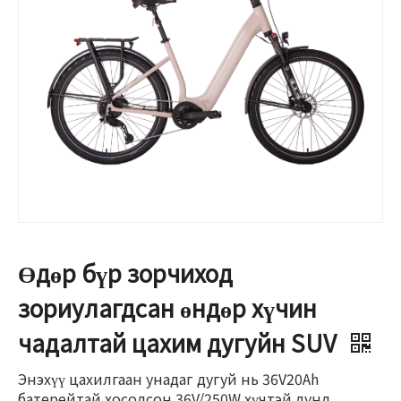
Өдөр бүр зорчиход
зориулагдсан өндөр хүчин
чадалтай цахим дугуйн SUV
Энэхүү цахилгаан унадаг дугуй нь 36V20Ah
батерейтай хосолсон 36V/250W хүчтэй дунд