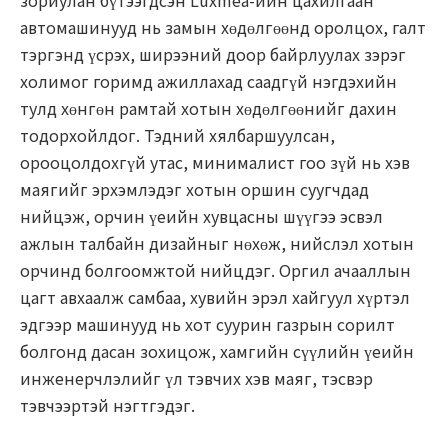
зориулан бүтээгдсэн Luxmea-ийн цахилгаан
автомашинууд нь замын хөдөлгөөнд оролцох, галт
тэргэнд үсрэх, ширээний доор байрлуулах зэрэг
холимог горимд ажиллахад саадгүй нэгдэхийн
тулд хөнгөн рамтай хотын хөдөлгөөнийг дахин
тодорхойлдог. Тэдний хялбаршуулсан,
орооцолдохгүй утас, минималист гоо зүй нь хэв
маягийг эрхэмлэдэг хотын оршин суугчдад
нийцэж, орчин үеийн хувцасны шүүгээ эсвэл
ажлын талбайн дизайныг нөхөж, нийслэл хотын
орчинд болгоомжтой нийцдэг. Оргил ачааллын
цагт авхаалж самбаа, хувийн эрэл хайгуул хүртэл
эдгээр машинууд нь хот суурин газрын сорилт
болгонд дасан зохицож, хамгийн сүүлийн үеийн
инженерчлэлийг үл тэвчих хэв маяг, тэсвэр
тэвчээртэй нэгтгэдэг.