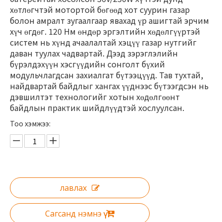
хөтлөгчтэй мотортой бөгөөд хот суурин газар
болон амралт зугаалгаар явахад үр ашигтай эрчим
хүч өгдөг. 120 Нм өндөр эргэлтийн хөдөлгүүртэй
систем нь хүнд ачаалалтай хэцүү газар нутгийг
даван туулах чадвартай. Дээд зэрэглэлийн
бүрэлдэхүүн хэсгүүдийн сонголт бүхий
модульчлагдсан захиалгат бүтээцүүд. Тав тухтай,
найдвартай байдлыг хангах үүднээс бүтээгдсэн нь
дэвшилтэт технологийг хотын хөдөлгөөнт
байдлын практик шийдлүүдтэй хослуулсан.
Тоо хэмжээ:
лавлах
Сагсанд нэмнэ үү