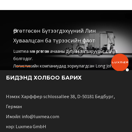
Өргөтгөсөн Бүтээгдэхүүний Лин
Хуваалцсан ба түрээсийн флот
Luxmea мөн өргөтгөсөн ачааны дугуйн загваруудыг санал
болгодог.
Логистикийн компаниудад зориулагдсан Long John
болон Longtail,
БИДЭНД ХОЛБОО БАРИХ
хуваалцах үйлчилгээ, түрээсийн флот. Эдгээр
шийдлүүд нь функциональ байдлыг хослуулсан
Тогтвортой хөдөлгөөнийг өргөжүүлэх бизнесүүдэд
Нэмэх: Харффер schlossallee 38, D-50181 Бедбург,
зориулсан уян хатан .
Герман
Имэйл: info@luxmea.com
нэр: Luxmea GmbH