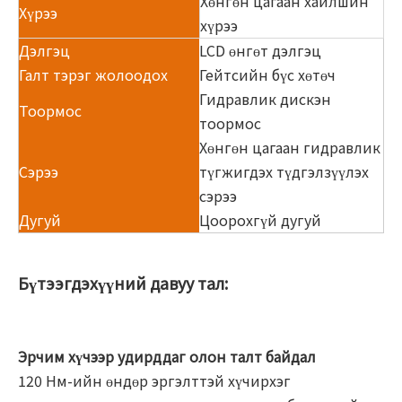
Хөнгөн цагаан хайлшин
Хүрээ
хүрээ
Дэлгэц
LCD өнгөт дэлгэц
Галт тэрэг жолоодох
Гейтсийн бүс хөтөч
Гидравлик дискэн
Тоормос
тоормос
Хөнгөн цагаан гидравлик
Сэрээ
түгжигдэх түдгэлзүүлэх
сэрээ
Дугуй
Цоорохгүй дугуй
Бүтээгдэхүүний давуу тал:
Эрчим хүчээр удирддаг олон талт байдал
120 Нм-ийн өндөр эргэлттэй хүчирхэг