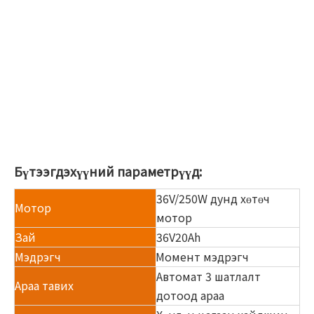
Бүтээгдэхүүний параметрүүд:
36V/250W дунд хөтөч
Мотор
мотор
Зай
36V20Ah
Мэдрэгч
Момент мэдрэгч
Автомат 3 шатлалт
Араа тавих
дотоод араа