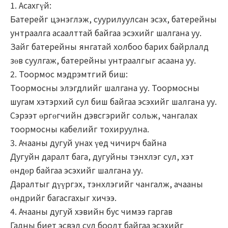
1. Асахгүй:
Батерейг цэнэглэж, суурилуулсан эсэх, батерейны
унтраалга асаалттай байгаа эсэхийг шалгана уу.
Зайг батерейны янгатай холбоо барих байрлалд
зөв суулгаж, батерейны унтраалгыг асаана уу.
2. Тоормос мэдрэмтгий биш:
Тоормосны элэгдлийг шалгана уу. Тоормосны
шугам хэтэрхий сул биш байгаа эсэхийг шалгана уу.
Сэрээт өргөгчийн дэвсгэрийг сольж, чангалах
тоормосны кабелийг тохируулна.
3. Ачааны дугуй унах үед чичирч байна
Дугуйн даралт бага, дугуйны тэнхлэг сул, хэт
өндөр байгаа эсэхийг шалгана уу.
Даралтыг дүүргэх, тэнхлэгийг чангалж, ачааны
өндрийг багасгахыг хичээ.
4. Ачааны дугуй хэвийн бус чимээ гаргав
Гадны биет эсвэл сул боолт байгаа эсэхийг