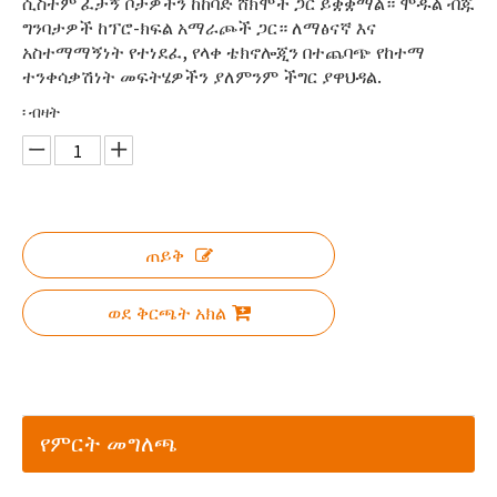
ሲስተም ፈታኝ ቦታዎችን ከከባድ ሸክሞች ጋር ይቋቋማል። ሞዱል ብጁ
ግንባታዎች ከፕሮ-ክፍል አማራጮች ጋር። ለማፅናኛ እና
አስተማማኝነት የተነደፈ, የላቀ ቴክኖሎጂን በተጨባጭ የከተማ
ተንቀሳቃሽነት መፍትሄዎችን ያለምንም ችግር ያዋህዳል.
፡ ብዛት
ጠይቅ
ወደ ቅርጫት አክል
የምርት መግለጫ