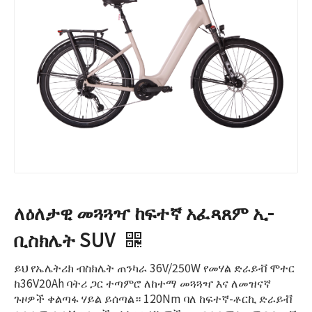
ለዕለታዊ መጓጓዣ ከፍተኛ አፈጻጸም ኢ-
ቢስክሌት SUV
ይህ የኤሌትሪክ ብስክሌት ጠንካራ 36V/250W የመሃል ድራይቭ ሞተር
ከ36V20Ah ባትሪ ጋር ተጣምሮ ለከተማ መጓጓዣ እና ለመዝናኛ
ጉዞዎች ቀልጣፋ ሃይል ይሰጣል። 120Nm ባለ ከፍተኛ-ቶርኪ ድራይቭ