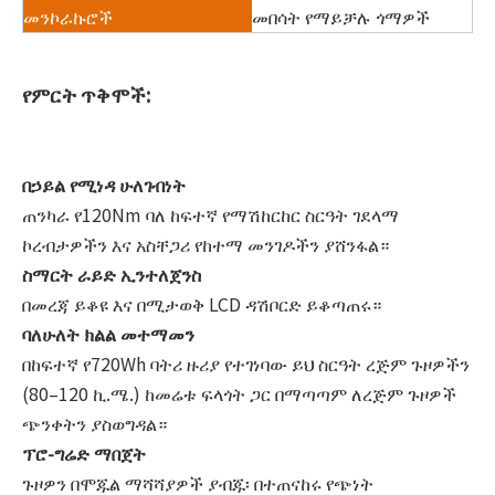
መንኮራኩሮች
መበሳት የማይቻሉ ጎማዎች
የምርት ጥቅሞች:
በኃይል የሚነዳ ሁለገብነት
ጠንካራ የ120Nm ባለ ከፍተኛ የማሽከርከር ስርዓት ገደላማ
ኮረብታዎችን እና አስቸጋሪ የከተማ መንገዶችን ያሸንፋል።
ስማርት ራይድ ኢንተለጀንስ
በመረጃ ይቆዩ እና በሚታወቅ LCD ዳሽቦርድ ይቆጣጠሩ።
ባለሁለት ክልል መተማመን
በከፍተኛ የ720Wh ባትሪ ዙሪያ የተገነባው ይህ ስርዓት ረጅም ጉዞዎችን
(80–120 ኪ.ሜ.) ከመሬቱ ፍላጎት ጋር በማጣጣም ለረጅም ጉዞዎች
ጭንቀትን ያስወግዳል።
ፕሮ-ግሬድ ማበጀት
ጉዞዎን በሞጁል ማሻሻያዎች ያብጁ፡ በተጠናከሩ የጭነት