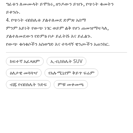
ግፊቱን ለመሙላት ይሞክሩ, ዘንዶውን ይዝጉ, የጭነት ቁመትን
ይቀንሱ.
4. የጭነት ብስክሌቱ ያልተለመደ ድምጽ አሰማ
ምንም አይነት የውጭ ነገር ወይም ልቅ የሆነ ጠመዝማዛ ካለ,
ያልተለመደውን የድምፅ ቦታ ይፈትሹ እና ይፈልጉ.
የውጭ ቁሳቁሶችን አስወግድ እና ተጓዳኝ ዊንጮችን አጠንክር.
ከፍተኛ አፈጻጸም
ኢ-ቢስክሌት SUV
ዕለታዊ መጓጓዣ
የአሉሚኒየም ቅይጥ ፍሬም
ብጁ የብስክሌት ንድፍ
ምቹ መቀመጫ