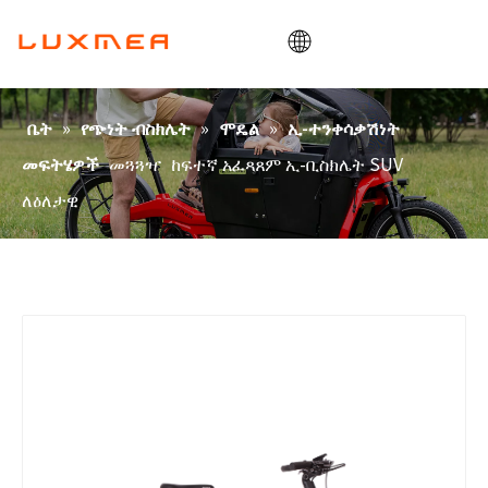
ቤት
»
»
»
ቤት
የጭነት ብስክሌት
ሞዴል
ኢ-ተንቀሳቃሽነት
ኩባንያ
መጓጓዣ
ከፍተኛ አፈጻጸም ኢ-ቢስክሌት SUV
መፍትሄዎች
የጭነት መኪና
ለዕለታዊ
መገልገያ
ODM/OEM
ብሎግ
ተገናኝ