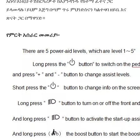
አሰሳ፣እነዚህ ተሽከርካሪዎች ከእያንዳንዱ የከተማ ፈተና ጋር
ይላመዳሉ፣ይህም እጅግ በጣም ጥሩ ምህንድስናን ካልተዛባ ዘይቤ እና
ጽናት ጋር በማዋሃድ።
የምርት አሰራር መመሪያ፡-