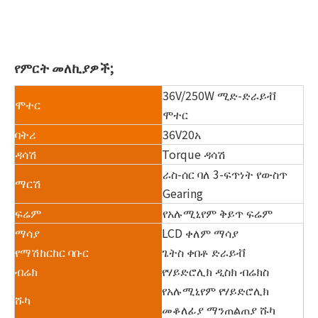
የምርት መለኪያዎች;
36V/250W ሚድ-ድራይቭ
ሞተር
ሞተር
ባትሪ
36V20አ
ዳሳሽ
Torque ዳሳሽ
ራስ-ሰር ባለ 3-ፍጥነት የውስጥ
ማርሽ
Gearing
ፍሬም
የአሉሚኒየም ቅይጥ ፍሬም
ማሳያ
LCD ቀለም ማሳያ
የማሽከርከር ባቡር
ጌትስ ቀበቶ ድራይቭ
ብሬክ
የሃይድሮሊክ ዲስክ ብሬክስ
የአሉሚኒየም የሃይድሮሊክ
ሹካ
መቆለፊያ ማንጠልጠያ ሹካ