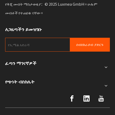
የቅጂ መብት ማስታወቂያ：© 2025 Luxmea GmbH። ሁሉም
መብቶች የተጠበቁ ናቸው።
ለጋዜጣችን ይመዝገቡ
ሰብስክራይብ ያድርጉ
ፈጣን ማገናኛዎች
የጭነት ብስክሌት