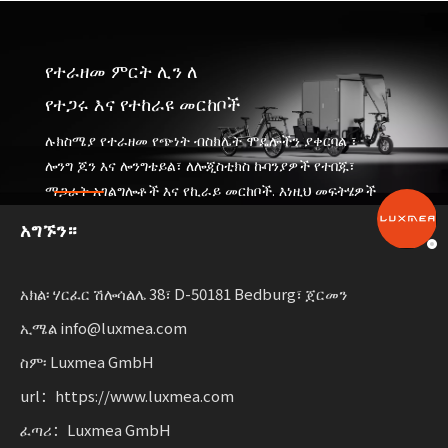
የተራዘመ ምርት ሊን ለ
የተጋሩ እና የተከራዩ መርከቦች
ሉክስሜያ የተራዘመ የጭነት ብስክሌት ሞዴሎችን ያቀርባል ፣
ሎንግ ጆን እና ሎንግቴይል፣ ለሎጂስቲክስ ኩባንያዎች የተበጁ፣
ማጋራት አገልግሎቶች እና የኪራይ መርከቦች. እነዚህ መፍትሄዎች
ተግባራዊነትን ያጣምራሉ
አግኙን።
ዘላቂነት ያለው እንቅስቃሴን ለሚጨምሩ ንግዶች በተለዋዋጭነት።
አክል፡ ሃርፈር ሽሎሳልሌ 38፣ D-50181 Bedburg፣ ጀርመን
ኢሜል info@luxmea.com
ስም፡ Luxmea GmbH
url：https://www.luxmea.com
ፈጣሪ：Luxmea GmbH