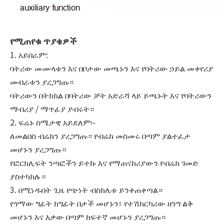
የሚጠየቁ ጥያቄዎች
1. አይበራም:
ባትሪው መሙላቱን እና በቦታው መጫኑን እና የባትሪው ኃይል መቀየሪያ
መብራቱን ያረጋግጡ።
ባትሪውን በትክክል በባትሪው ቻት አድራሻ ላይ ይጫኑት እና የባትሪውን
ማብሪያ / ማጥፊያ ያብሩት።
2. ፍሬኑ ስሜታዊ አይደለም፡-
ለመልበስ ብሬክን ያረጋግጡ። የብሬክ መስመሩ በጣም ያልተፈታ
መሆኑን ያረጋግጡ።
የፎርክሊፍት ንጣፎችን ይተኩ እና የማጠናከሪያውን የብሬክ ገመድ
ያስተካክሉ።
3. በሚነዱበት ጊዜ የጭነት ብስክሌቱ ይንቀጠቀጣል።
የጎማው ግፊት ከግፊት በታች መሆኑን፣ የተሽከርካሪው ዘንግ ልቅ
መሆኑን እና እቃው በጣም ከፍተኛ መሆኑን ያረጋግጡ።