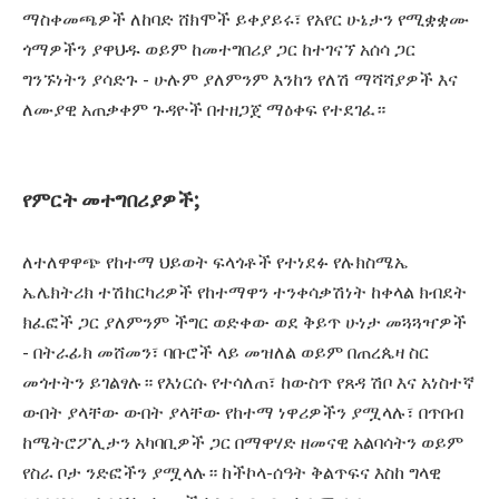
ማስቀመጫዎች ለከባድ ሸክሞች ይቀያይሩ፣ የአየር ሁኔታን የሚቋቋሙ
ጎማዎችን ያዋህዱ ወይም ከመተግበሪያ ጋር ከተገናኘ አሰሳ ጋር
ግንኙነትን ያሳድጉ - ሁሉም ያለምንም እንከን የለሽ ማሻሻያዎች እና
ለሙያዊ አጠቃቀም ጉዳዮች በተዘጋጀ ማዕቀፍ የተደገፈ።
የምርት መተግበሪያዎች;
ለተለዋዋጭ የከተማ ህይወት ፍላጎቶች የተነደፉ የሉክስሜኤ
ኤሌክትሪክ ተሽከርካሪዎች የከተማዋን ተንቀሳቃሽነት ከቀላል ክብደት
ክፈፎች ጋር ያለምንም ችግር ወድቀው ወደ ቅይጥ ሁነታ መጓጓዣዎች
- በትራፊክ መሸመን፣ ባቡሮች ላይ መዝለል ወይም በጠረጴዛ ስር
መጎተትን ይገልፃሉ። የእነርሱ የተሳለጠ፣ ከውስጥ የጸዳ ሽቦ እና አነስተኛ
ውበት ያላቸው ውበት ያላቸው የከተማ ነዋሪዎችን ያሟላሉ፣ በጥበብ
ከሜትሮፖሊታን አካባቢዎች ጋር በማዋሃድ ዘመናዊ አልባሳትን ወይም
የስራ ቦታ ንድፎችን ያሟላሉ። ከችኮላ-ሰዓት ቅልጥፍና እስከ ግላዊ