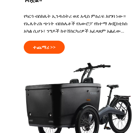
የካርጎ ብስክሌት ኢንዱስትሪ ወደ አዲስ ምዕራፍ እየገባ ነው።
የኤሌትሪክ ጭነት ብስክሌቶች የአውሮፓ የከተማ ሎጂስቲክስ
አካል ሲሆኑ፣ ንግዶች ከተሽከርካሪዎች አፈጻጸም አልፈው
በመመልከት ብልህ በሆኑ መርከቦች ላይ እያተኮሩ ነው። በተገናኘ
ተንቀሳቃሽነት፣ ዲጂታል መሳሪያዎች እና በተሻለ የስራ ታይነት፣
ተጨማሪ >>
የጭነት ብስክሌቶች ከቀላል የማጓጓዣ መፍትሄዎች ወደ የበለጠ
ቀልጣፋ እና ሊሰፋ የሚችል የሎጂስቲክስ አውታሮችን የሚደግፉ
ጠቃሚ የንግድ ንብረቶች እያደጉ ናቸው።