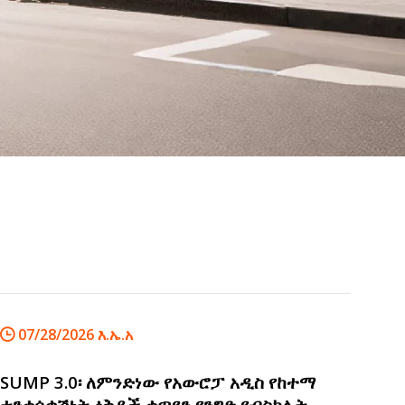
07/28/2026 እ.ኤ.አ
SUMP 3.0፡ ለምንድነው የአውሮፓ አዲስ የከተማ
ተንቀሳቃሽነት ዕቅዶች ቀጣዩን የንግድ የብስክሌት ጉዞ