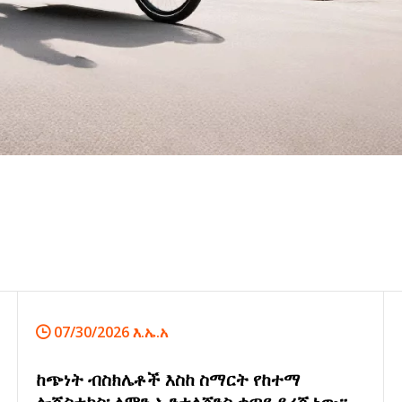
07/30/2026 እ.ኤ.አ
ከጭነት ብስክሌቶች እስከ ስማርት የከተማ
ሎጂስቲክስ፡ ለምን ኢንተለጀንስ ቀጣዩ ደረጃ ነው።