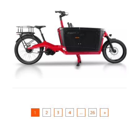
1
2
3
4
...
26
»