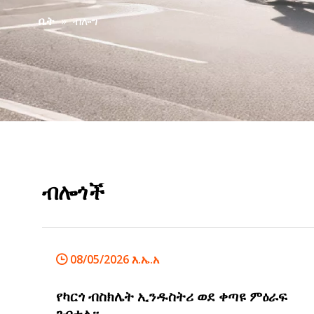
»
ብሎግ
ቤት
ብሎጎች
08/05/2026 እ.ኤ.አ
የካርጎ ብስክሌት ኢንዱስትሪ ወደ ቀጣዩ ምዕራፍ
ገብቷል።