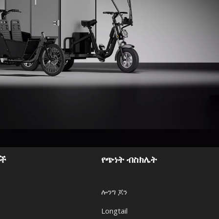
ዎች
የጭነት ብስክሌት
ሎንግ ጆን
Longtail