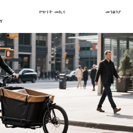
የጭነት መኪና
መገልገያ
ኝ