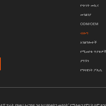
የጭነት መኪና
መገልገያ
ODM/OEM
ብሎግ
አገልግሎቶች
የሚጠየቁ ጥያቄዎ
ያግኙን
የግላዊነት ፖሊሲ
ፍተኛ ጥራት ያለው፣ አረንጓዴ ጉዞ እና ህይወትን መደሰት' የሚለውን የምርት ስም ጽ