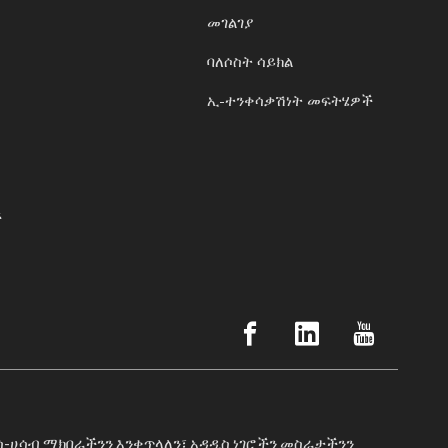
መገልገያ
ባለሶስት ሳይክል
ኢ-ተንቀሳቃሽነት መፍትሄዎች
ች
ንሰ-ሀሳብ ማክበራችንን እንቀጥላለን፣ አዳዲስ ነገሮችን መስራታችንን