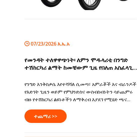
07/23/2026 እ.ኤ.አ
የመንዳት ተለዋዋጭነት፡ ለምን ሞዱላሪቲ በንግድ
ተሽከርካሪ ልማት ከመቼውም ጊዜ የበለጠ አስፈላጊ
የሆነው
የንግድ እንቅስቃሴ እየተሻሻለ ሲመጣ፣ አምራቾች እና ብራንዶች
የእድገት ጊዜን ወይም የምህንድስና ውስብስብነትን ሳይጨምሩ
ብዙ የተሸከርካሪ ልዩነቶችን ለማቅረብ እያደገ የሚሄድ ጫና
ይገጥማቸዋል። ሞዱል የተሸከርካሪ መድረኮች እንደ ብልጥ
አካሄድ እየመጡ ነው - ወጪን ለመቀነስ፣ የምርት ልማትን
ተጨማሪ >>
ለማፋጠን እና የበለጠ የሚለምደዉ የንግድ ተሽከርካሪዎችን
ለመፍጠር ይረዳል። ይህ መጣጥፍ ለምን ሞዱላሪቲ