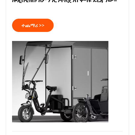
ተጨማሪ >>