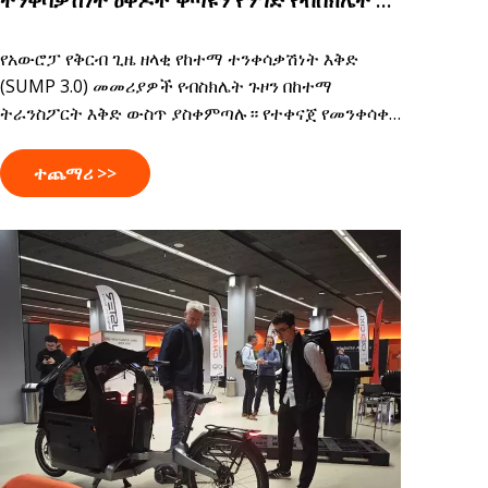
እያፋጠኑ ያሉት።
የአውሮፓ የቅርብ ጊዜ ዘላቂ የከተማ ተንቀሳቃሽነት እቅድ
(SUMP 3.0) መመሪያዎች የብስክሌት ጉዞን በከተማ
ትራንስፖርት እቅድ ውስጥ ያስቀምጣሉ። የተቀናጀ የመንቀሳቀስ
እቅድ ለማውጣት አሁን 431 ዋና ዋና ከተሞች ያስፈልጋሉ፣
የንግድ ጭነት ብስክሌቶች ንጹህ፣ ይበልጥ ቀልጣፋ የመጨረሻ
ተጨማሪ >>
ማይል ሎጂስቲክስ እና የከተማ አገልግሎቶችን ለመደገፍ በጥሩ
ሁኔታ ላይ ይገኛሉ። SUMP 3.0 የአጭር ጊዜ ፖሊሲ
ተነሳሽነትን ከመወከል ይልቅ የአውሮፓ ከተሞች ሰዎችን እና
እቃዎችን እንዴት እንደሚያንቀሳቅሱ የረጅም ጊዜ ለውጥን
ያሳያል።