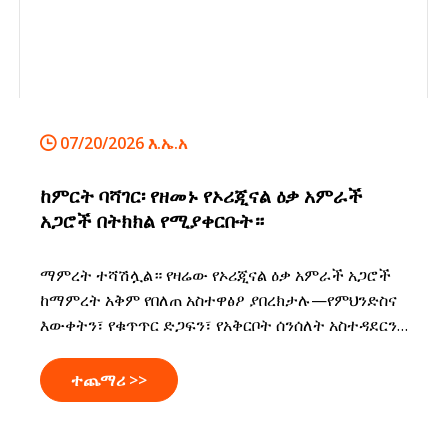
07/20/2026 እ.ኤ.አ
ከምርት ባሻገር፡ የዘመኑ የኦሪጂናል ዕቃ አምራች
አጋሮች በትክክል የሚያቀርቡት።
ማምረት ተሻሽሏል። የዛሬው የኦሪጂናል ዕቃ አምራች አጋሮች
ከማምረት አቅም የበለጠ አስተዋፅዖ ያበረክታሉ—የምህንድስና
እውቀትን፣ የቁጥጥር ድጋፍን፣ የአቅርቦት ሰንሰለት አስተዳደርን
እና የንግድ ተንቀሳቃሽነት ምርቶች ምርቶችን በፍጥነት እና
በበለጠ በራስ መተማመን የሚያግዙ ማኑፋክቸሪንግን ይሰጣሉ።
ተጨማሪ >>