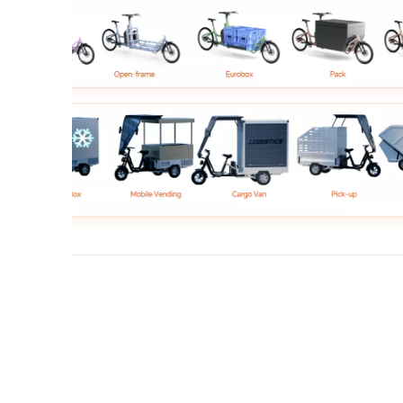
ከኢንዱስትሪው በጣም ጠቃሚ የምህንድስና ስትራቴጂዎች
አንዱ እየሆነ እንደመጣ ያብራራል።