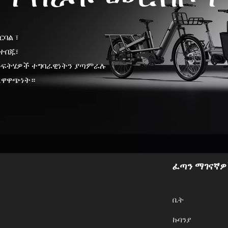
ርባል ፣
የተበጁ፣
 መፍትሄዎች ተግባራዊነትን ያጣምራሉ
ለዋዋጭነት።
ፈጣን ማገናኛ
ቤት
ኩባንያ