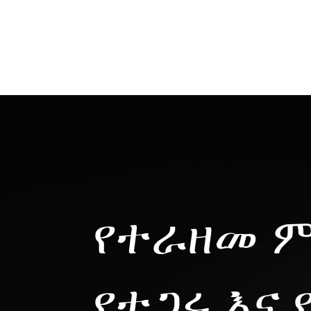
የተራዘመ ም
የተጋሩ እና