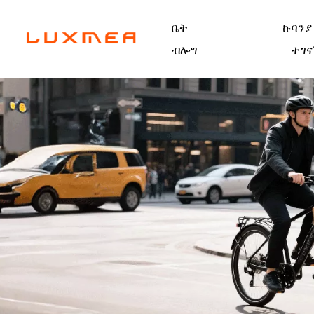
ቤት
ኩባንያ
ብሎግ
ተገና