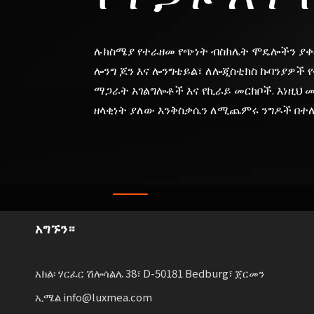
ሉክስሜያ የተራዘመ የጭነት ብስክሌት ሞዴሎችን ያቀ
ሎንግ ጆን እና ሎንግቴይል፣ ለሎጂስቲክስ ኩባንያዎች 
ማጋራት አገልግሎቶች እና የኪራይ መርከቦች. እነዚህ
ዘላቂነት ያለው እንቅስቃሴን ለሚጨምሩ ንግዶች በተ
አግኙን።
አክል፡ ሃርፈር ሽሎሳልሌ 38፣ D-50181 Bedburg፣ ጀርመን
ኢሜል info@luxmea.com