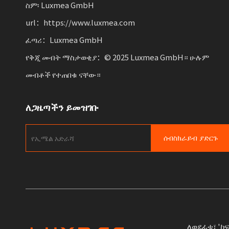
ስም፡ Luxmea GmbH
url：https://www.luxmea.com
ፈጣሪ：Luxmea GmbH
የቅጂ መብት ማስታወቂያ：© 2025 Luxmea GmbH። ሁሉም
መብቶች የተጠበቁ ናቸው።
ለጋዜጣችን ይመዝገቡ
ሰብስክራይብ ያድርጉ
ለወደፊቱ፣ 'ከ