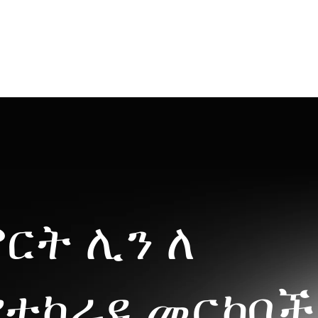
ርት ሊን ለ
 የተከራዩ መርከቦች