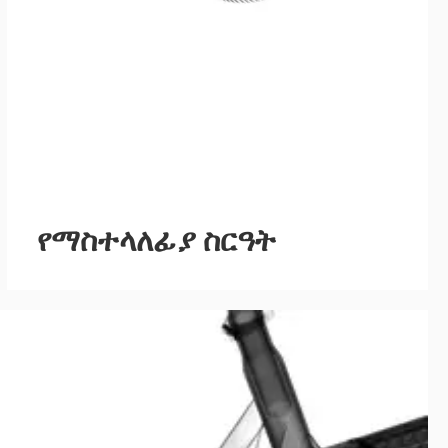
የማስተላለፊያ ስርዓት