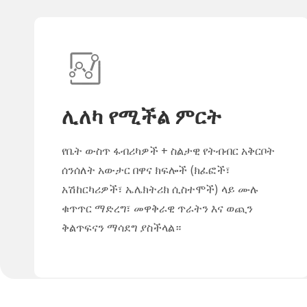
ሊለካ የሚችል ምርት
የቤት ውስጥ ፋብሪካዎች + ስልታዊ የትብብር አቅርቦት
ሰንሰለት አውታር በዋና ክፍሎች (ክፈፎች፣
አሽከርካሪዎች፣ ኤሌክትሪክ ሲስተሞች) ላይ ሙሉ
ቁጥጥር ማድረግ፣ መዋቅራዊ ጥራትን እና ወጪን
ቅልጥፍናን ማሳደግ ያስችላል።