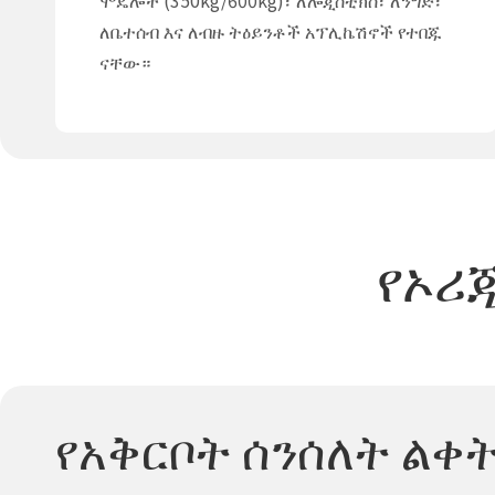
ሞዴሎች (350kg/600kg)፣ ለሎጂስቲክስ፣ ለንግድ፣
ለቤተሰብ እና ለብዙ ትዕይንቶች አፕሊኬሽኖች የተበጁ
ናቸው።
የኦሪ
የአቅርቦት ሰንሰለት ልቀ