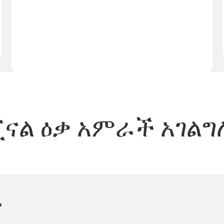
ጂናል ዕቃ አምራች አገል
ት