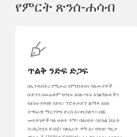
የምርት ጽንሰ-ሐሳብ
ጥልቅ ንድፍ ድጋፍ
በኢንዱስትሪ የሚመራ የምህንድስና ባለሙያዎች
ቡድንን በመጠቀም ከጫፍ እስከ ጫፍ አገልግሎቶችን
ከፅንሰ-ሃሳባዊ ንድፍ፣ ፕሮቶታይፕ ልማት እስከ
ተግባራዊ ማረጋገጫ ድረስ እናቀርባለን። ብጁ
መፍትሄዎች ባለ ሁለት ጎማ፣ ባለሶስት ሳይክል (የፊት
ትሪኬ/የኋላ ትሪክ)፣ ባለአራት ጎማ እና የከባድ ግዴታ