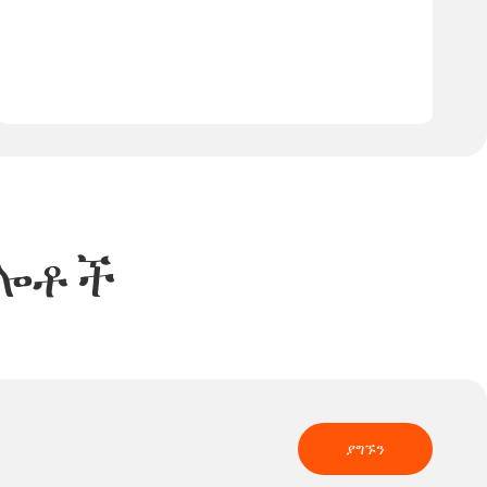
ግሎቶች
ያግኙን