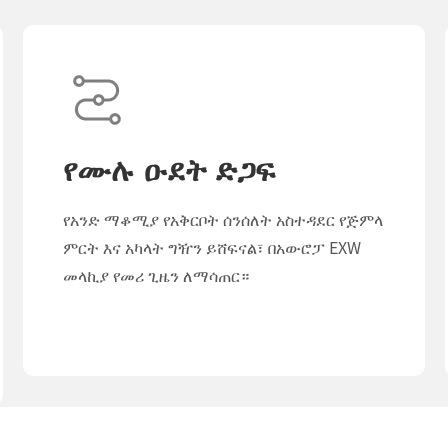
የሙሉ ዑደት ድጋፍ
የአንድ ማቆሚያ የአቅርቦት ሰንሰለት አስተዳደር የጅምላ
ምርት እና አካላት ግዥን ይሸፍናል፣ በአውሮፓ EXW
መላኪያ የመሪ ጊዜን ለማሳጠር።