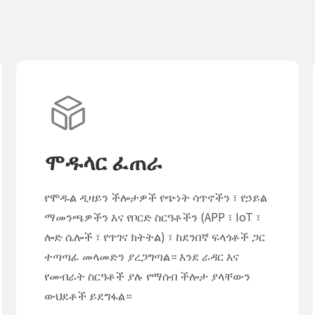
ሞዱላር ፈጠራ
የሞዱል ዲዛይን ችሎታዎች የጭነት ሳጥኖችን ፣ የኃይል
ማመንጫዎችን እና የቦርድ ስርዓቶችን (APP ፣ IoT ፣
ሎድ ሴሎች ፣ የጥገና ክትትል) ፣ ከደንበኛ ፍላጎቶች ጋር
ተጣጣፊ መላመድን ያረጋግጣል። እንደ ራዳር እና
የመብራት ስርዓቶች ያሉ የማሰብ ችሎታ ያላቸውን
ውህደቶች ይደግፋል።