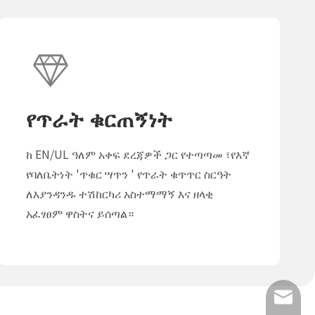
የጥራት ቁርጠኝነት
ከ EN/UL ዓለም አቀፍ ደረጃዎች ጋር የተጣጣመ ፣የእኛ
የባለቤትነት 'ጥቁር ሣጥን ' የጥራት ቁጥጥር ስርዓት
ለእያንዳንዱ ተሽከርካሪ አስተማማኝ እና ዘላቂ
አፈፃፀም ዋስትና ይሰጣል።
info@lu