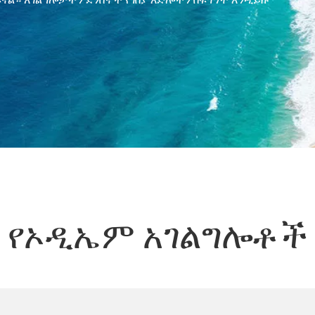
የኦዲኤም አገልግሎቶች