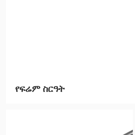
የፍሬም ስርዓት