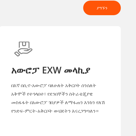
ያግኙን
አውሮፓ EXW መላኪያ
በእኛ በሲኖ-አውሮፓ ባለሁለት አቅርቦት ሰንሰለት
አቅሞች የተጎላበተ፣ የደንበኞችን ስትራቴጂያዊ
መስፋፋት በአውሮፓ ገበያዎች ለማፋጠን እንከን የለሽ
የንድፍ-ምርት-አቅርቦት ውህደትን እናረጋግጣለን።