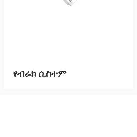
የብሬክ ሲስተም