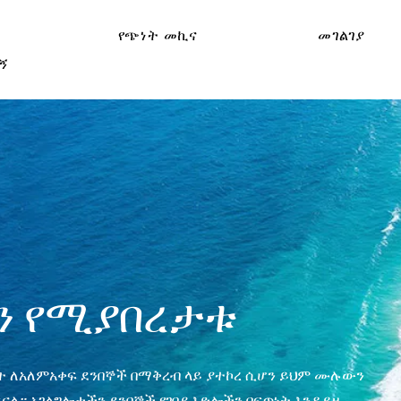
የጭነት መኪና
መገልገያ
ኝ
ን የሚያበረታቱ
ት ለአለምአቀፍ ደንበኞች በማቅረብ ላይ ያተኮረ ሲሆን ይህም ሙሉውን
ፍናል። አገልግሎታችን ደንበኞች የገበያ እድሎችን በፍጥነት እንዲይዙ