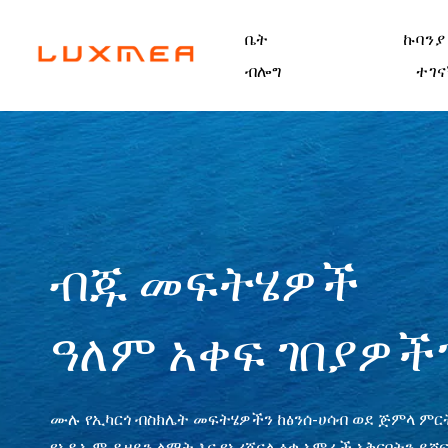
ቤት
ኩባንያ
ብሎግ
ተገና
ብጁ መፍትሄዎች
ዓለም አቀፍ ገበያዎች
ሙሉ የኢካርጎ ብስክሌት መፍትሄዎችን ከፅንሰ-ሀሳብ ወደ ጅምላ ምር
የኦዲኤም ዲዛይን ልማት እና የኦሪጂናል ዕቃ አምራች አቅርቦትን ይሸ