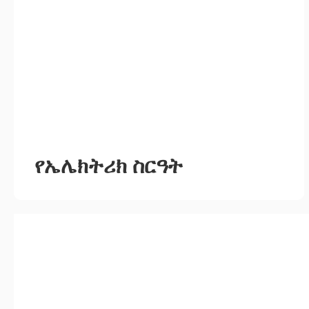
የኤሌክትሪክ ስርዓት