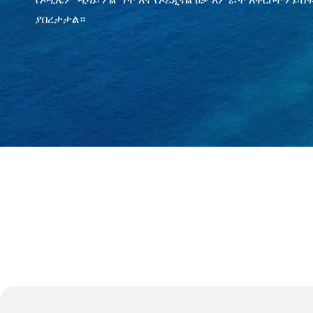
ያበረታታል።