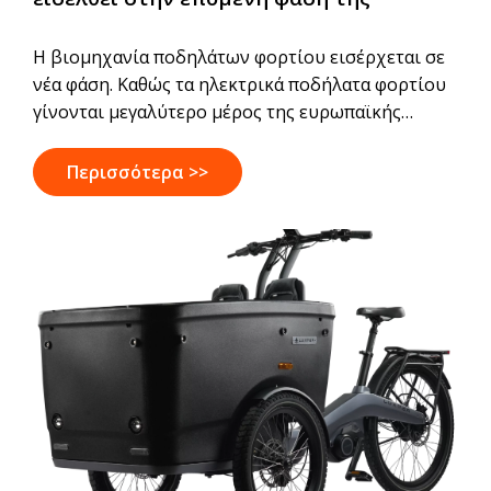
Η βιομηχανία ποδηλάτων φορτίου εισέρχεται σε
νέα φάση. Καθώς τα ηλεκτρικά ποδήλατα φορτίου
γίνονται μεγαλύτερο μέρος της ευρωπαϊκής
αστικής εφοδιαστικής, οι επιχειρήσεις κοιτάζουν
πέρα ​​από την απόδοση των οχημάτων και
Περισσότερα >>
εστιάζουν σε πιο έξυπνες λειτουργίες του στόλου.
Μέσω της συνδεδεμένης κινητικότητας, των
ψηφιακών εργαλείων και της καλύτερης
λειτουργικής ορατότητας, τα ποδήλατα φορτίου
εξελίσσονται από απλές λύσεις μεταφοράς σε
πολύτιμα επιχειρηματικά περιουσιακά στοιχεία
που υποστηρίζουν πιο αποτελεσματικά και
επεκτάσιμα δίκτυα logistics.