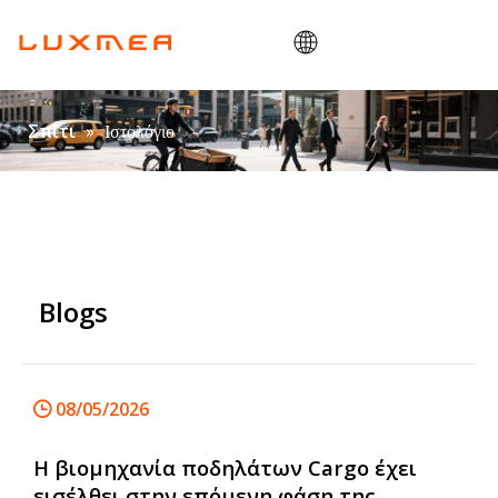
Σπίτι
»
Ιστολόγιο
Σπίτι
Εταιρεία
Cargobike
Χρησιμότητα
ODM/OEM
Blogs
Ιστολόγιο
Επαφή
08/05/2026
Η βιομηχανία ποδηλάτων Cargo έχει
εισέλθει στην επόμενη φάση της