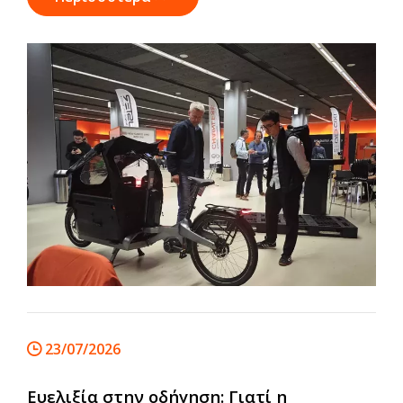
απαιτείται πλέον να αναπτύξουν ολοκληρωμένα
σχέδια κινητικότητας, τα εμπορικά ποδήλατα
φορτίου είναι σε καλή θέση για να υποστηρίζουν
καθαρότερες, πιο αποτελεσματικές υπηρεσίες
εφοδιαστικής τελευταίας μιλίου και αστικές
υπηρεσίες. Αντί να αντιπροσωπεύει μια
βραχυπρόθεσμη πολιτική πρωτοβουλία, το SUMP
3.0 σηματοδοτεί έναν μακροπρόθεσμο
μετασχηματισμό στον τρόπο με τον οποίο οι
ευρωπαϊκές πόλεις θα μετακινούν ανθρώπους και
αγαθά.
23/07/2026
Ευελιξία στην οδήγηση: Γιατί η