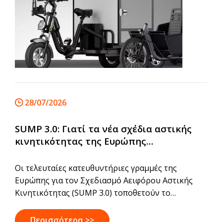
28/07/2026
SUMP 3.0: Γιατί τα νέα σχέδια αστικής
κινητικότητας της Ευρώπης
επιταχύνουν την επόμενη φάση της
εμπορικής ποδηλασίας
Οι τελευταίες κατευθυντήριες γραμμές της
Ευρώπης για τον Σχεδιασμό Αειφόρου Αστικής
Κινητικότητας (SUMP 3.0) τοποθετούν το
ποδήλατο στο επίκεντρο του σχεδιασμού των
αστικών μεταφορών. Με 431 μεγάλες πόλεις να
Περισσότερα >>