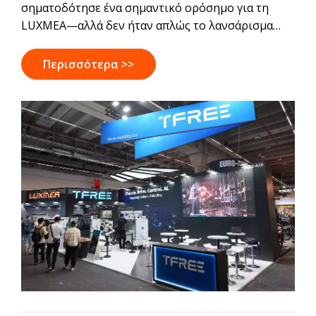
σηματοδότησε ένα σημαντικό ορόσημο για τη
LUXMEA—αλλά δεν ήταν απλώς το λανσάρισμα
μιας νέας μάρκας. Αντικατόπτριζε έναν ευρύτερο
μετασχηματισμό που λαμβάνει χώρα στον κλάδο
Περισσότερα >>
εμπορικής κινητικότητας της Ευρώπης. Καθώς οι
φορείς εκμετάλλευσης στόλων απαιτούν
εξυπνότερες, πιο συνδεδεμένες και πιο
αποτελεσματικές λύσεις μεταφορών, ο ρόλος των
κατασκευαστών εξελίσσεται. Αυτό το άρθρο
διερευνά γιατί η μηχανική, το λογισμικό και η
σκέψη της πλατφόρμας γίνονται εξίσου σημαντικά
με την παραγωγή και πώς η LUXMEA
ανταποκρίνεται σε αυτή τη στροφή μέσω της
εισαγωγής του TFREE.