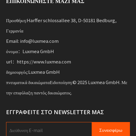
ΕΠΙΚΟΙΝΩΝΗΣΤΕ ΜΑΖΙ ΜΑΣ
κοινή χρήση υπηρεσιών και στόλων ενοικίασης. Αυτές
οι λύσεις συνδυάζουν λειτουργικότητα
με ευελιξία για επιχειρήσεις που κλιμακώνουν τη
Προσθήκη:Harffer schlossallee 38, D-50181 Bedburg,
βιώσιμη κινητικότητα.
Γερμανία
Email: info@luxmea.com
όνομα：Luxmea GmbH
url：https://www.luxmea.com
δημιουργός:Luxmea GmbH
πνευματικά δικαιώματαΕιδοποίηση:© 2025 Luxmea GmbH. Με
την επιφύλαξη παντός δικαιώματος.
ΕΓΓΡΑΦΕΙΤΕ ΣΤΟ NEWSLETTER ΜΑΣ
Συνεισφέρω