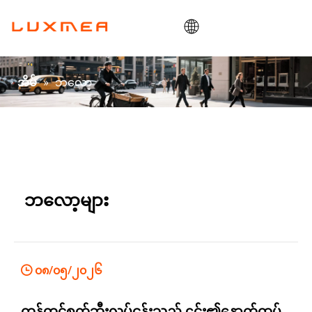
အိမ်
»
ဘလော့
အိမ်
ကုမ္ပဏီ
ကုန်တင်ဘီး
ရှိမှာပေါ့။
ODM/OEM
ဘလော့များ
ဘလော့
ဆက်သွယ်ရန်
၀၈/၀၅/၂၀၂၆
ကုန်တင်စက်ဘီးလုပ်ငန်းသည် ၎င်း၏နောက်ထပ်