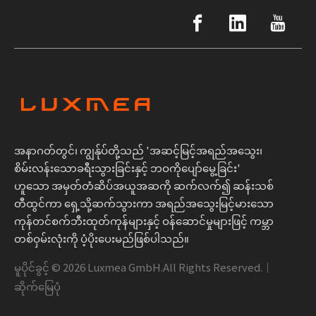
အနာဂတ်တွင်၊ ကျွန်ုပ်တို့သည် 'အဆင့်မြင့်အရည်အသွေး၊
စိမ်းလန်းသောခရီးသွားခြင်းနှင့် ဘဝကိုပျော်မွေ့ခြင်း'
ဟူသော အမှတ်တံဆိပ်အယူအဆကို ဆက်လက်၍ ဆန်းသစ်
တီထွင်ကာ ရှေ့သို့ဆက်သွားကာ အရည်အသွေးမြင့်မားသော
ကုန်တင်စက်ဘီးထုတ်ကုန်များနှင့် ဝန်ဆောင်မှုများဖြင့် ကမ္ဘာ
တစ်ဝှမ်းလုံးကို ပံ့ပိုးပေးမည်ဖြစ်ပါသည်။
မူပိုင်ခွင့် ©
2026
Luxmea GmbH.All Rights Reserved.｜
ဆိုက်မြေပုံ