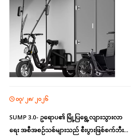
၀၇/ ၂၈/ ၂၀၂၆
SUMP 3.0- ဥရောပ၏ မြို့ပြရွေ့လျားသွားလာ
ရေး အစီအစဉ်သစ်များသည် စီးပွားဖြစ်စက်ဘီးစီး