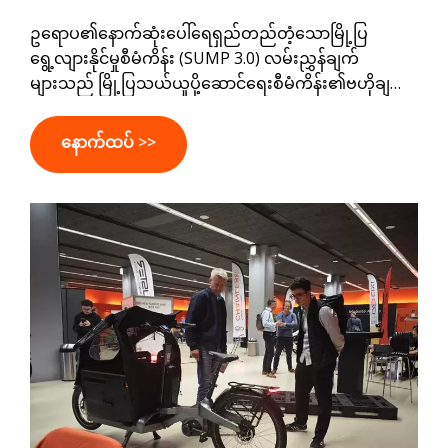
ခြင်း၏ နောက်အဆင့်များကို အရှိန်မြှင့်လာရခြင်း
ဥရောပ၏နောက်ဆုံးပေါ်ရေရှည်တည်တံ့သောမြို့ပြ
ရွေ့လျားနိုင်မှုစီမံကိန်း (SUMP 3.0) လမ်းညွှန်ချက်
များသည် မြို့ပြသယ်ယူပို့ဆောင်ရေးစီမံကိန်း၏ဗဟိုချက်
တွင် စက်ဘီးစီးခြင်းနေရာဖြစ်သည်။ ယခုအခါ အဓိကမြို့
ကြီး 431 မြို့သည် ပေါင်းစပ်ရွေ့လျားသွားလာရေး
နောက်ထပ် >>
အစီအစဉ်များကို ရေးဆွဲရန်လိုအပ်သဖြင့် သန့်ရှင်းသပ်ရပ်
သော၊ ပိုမိုထိရောက်သော နောက်ဆုံးမိုင် ထောက်ပံ့ပို့ဆောင်
ရေးနှင့် မြို့ပြဝန်ဆောင်မှုများကို ပံ့ပိုးပေးရန်အတွက်
လုပ်ငန်းသုံးကုန်တင်စက်ဘီးများသည် ကောင်းမွန်သော
အနေအထားတွင် ရှိနေပါသည်။ ရေတိုမူဝါဒဆိုင်ရာ ပဏာမ
ခြေလှမ်းကို ကိုယ်စားပြုမည့်အစား၊ SUMP 3.0 သည် ဥ
ရောပမြို့ကြီးများသည် လူများနှင့် ကုန်ပစ္စည်းများကို ရွေ့
ပြောင်းမည်ကဲ့သို့ ရေရှည်ပြောင်းလဲမှုကို အချက်ပြသည်။