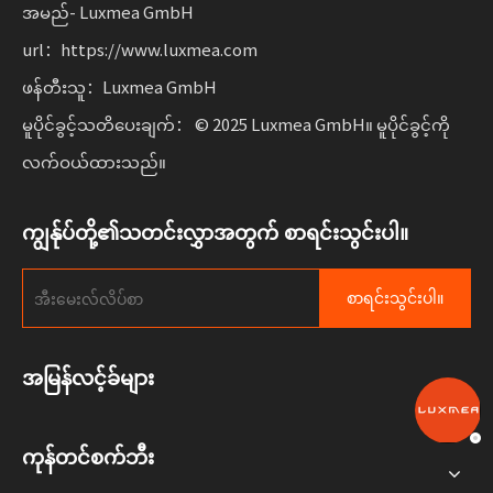
အမည်- Luxmea GmbH
url：https://www.luxmea.com
ဖန်တီးသူ：Luxmea GmbH
မူပိုင်ခွင့်သတိပေးချက်： © 2025 Luxmea GmbH။ မူပိုင်ခွင့်ကို
လက်ဝယ်ထားသည်။
ကျွန်ုပ်တို့၏သတင်းလွှာအတွက် စာရင်းသွင်းပါ။
စာရင်းသွင်းပါ။
အမြန်လင့်ခ်များ
ကုန်တင်စက်ဘီး