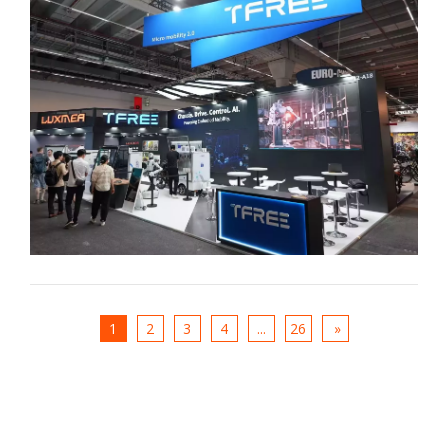
များကို တောင်းဆိုလာသည်နှင့်အမျှ ထုတ်လုပ်သူ
များ၏အခန်းကဏ္ဍသည် တိုးတက်ပြောင်းလဲလာသည်။ ဤ
ဆောင်းပါးသည် အင်ဂျင်နီယာ၊ ဆော့ဖ်ဝဲလ်နှင့်
ပလက်ဖောင်းတွေးခေါ်မှုသည် ထုတ်လုပ်မှုကဲ့သို့
အရေးကြီးလာသည်နှင့် TFREE ၏နိဒါန်းမှတစ်ဆင့် ဤ
အပြောင်းအရွှေ့ကို LUXMEA မည်ကဲ့သို့ တုံ့ပြန်ပုံကို ဤ
ဆောင်းပါးတွင် စူးစမ်းလေ့လာထားသည်။
1
2
3
4
...
26
»