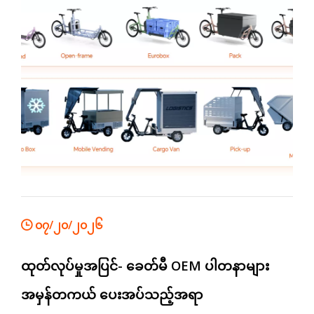
လုပ်ငန်းသုံးယာဉ်များကို ဖန်တီးရာတွင် စမတ်ကျသော
ချဉ်းကပ်မှုတစ်ခုအဖြစ် ပေါ်ထွက်လျက်ရှိသည်။ ဤ
ဆောင်းပါးတွင် modularity သည် စက်မှုလုပ်ငန်း၏
တန်ဖိုးအရှိဆုံး အင်ဂျင်နီယာနည်းဗျူဟာများထဲမှ တစ်ခု
ဖြစ်လာရသည့် အကြောင်းရင်းကို စူးစမ်းသည်။
၀၇/၂၀/၂၀၂၆
ထုတ်လုပ်မှုအပြင်- ခေတ်မီ OEM ပါတနာများ
အမှန်တကယ် ပေးအပ်သည့်အရာ