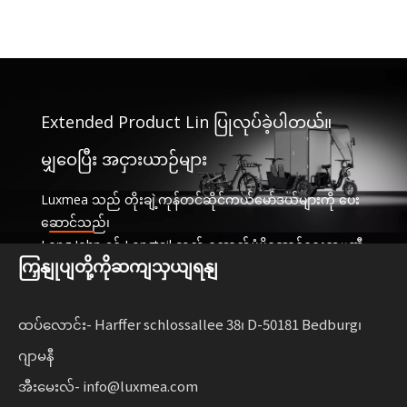
Extended Product Lin ပြုလုပ်ခဲ့ပါတယ်။
မျှဝေပြီး အငှားယာဉ်များ
Luxmea သည် တိုးချဲ့ကုန်တင်ဆိုင်ကယ်မော်ဒယ်များကို ပေး
ဆောင်သည်၊
Long John နှင့် Longtail သည် ထောက်ပံ့ပို့ဆောင်ရေးကုမ္ပဏီ
ကြှနျုပျတို့ကိုဆကျသှယျရနျ
များအတွက် အံဝင်ခွင်ကျဖြစ်ပြီး၊
ဝန်ဆောင်မှုများနှင့် အငှားယာဉ်များကို မျှဝေခြင်း။ ဤဖြေရှင်း
နည်းများသည် လုပ်ဆောင်နိုင်စွမ်းကို ပေါင်းစပ်ထားသည်။
ထပ်လောင်း- Harffer schlossallee 38၊ D-50181 Bedburg၊
စီးပွားရေးလုပ်ငန်းများအတွက် လိုက်လျောညီထွေရှိမှုနှင့်အတူ
ဂျာမနီ
စဉ်ဆက်မပြတ်ရွေ့လျားနိုင်မှုကို ချဲ့ထွင်ပါ။
အီးမေးလ်- info@luxmea.com