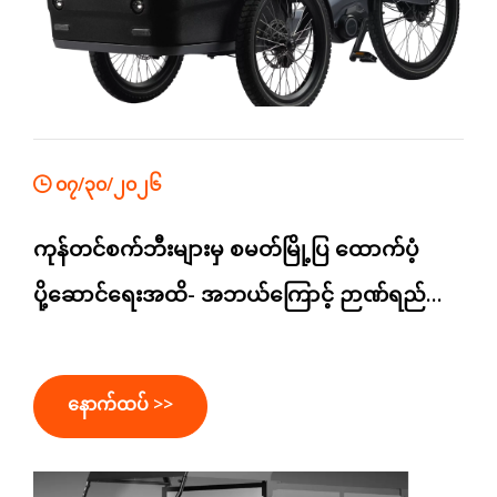
၀၇/၃၀/၂၀၂၆
ကုန်တင်စက်ဘီးများမှ စမတ်မြို့ပြ ထောက်ပံ့
ပို့ဆောင်ရေးအထိ- အဘယ်ကြောင့် ဉာဏ်ရည်
ဉာဏ်သွေးသည် နောက်တစ်ဆင့်ဖြစ်သည်။
နောက်ထပ် >>