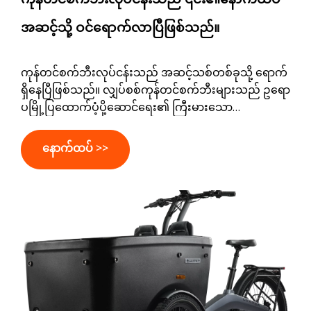
အဆင့်သို့ ဝင်ရောက်လာပြီဖြစ်သည်။
ကုန်တင်စက်ဘီးလုပ်ငန်းသည် အဆင့်သစ်တစ်ခုသို့ ရောက်
ရှိနေပြီဖြစ်သည်။ လျှပ်စစ်ကုန်တင်စက်ဘီးများသည် ဥရော
ပမြို့ပြထောက်ပံ့ပို့ဆောင်ရေး၏ ကြီးမားသော
အစိတ်အပိုင်းဖြစ်လာသည်နှင့်အမျှ စီးပွားရေးလုပ်ငန်း
များသည် ယာဉ်စွမ်းဆောင်ရည်ကိုကျော်လွန်၍ ပိုမို
နောက်ထပ် >>
စမတ်ကျသောရေယာဉ်စုလုပ်ငန်းများကို အာရုံစိုက်လာကြ
သည်။ ချိတ်ဆက်ထားသော ရွေ့လျားနိုင်မှု၊ ဒစ်ဂျစ်တယ်
ကိရိယာများနှင့် ပိုမိုကောင်းမွန်သော လည်ပတ်မြင်နိုင်စွမ်း
များမှတစ်ဆင့် ကုန်တင်စက်ဘီးများသည် ရိုးရှင်းသော
သယ်ယူပို့ဆောင်ရေးဖြေရှင်းနည်းများမှ ပိုမိုထိရောက်၍
အရွယ်အစားကြီးမားနိုင်သော ထောက်ပံ့ပို့ဆောင်ရေး
ကွန်ရက်များကို ပံ့ပိုးပေးသည့် တန်ဖိုးရှိသော လုပ်ငန်း
ပိုင်ဆိုင်မှုများအဖြစ်သို့ ပြောင်းလဲနေသည်။