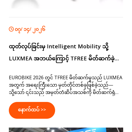
၀၇/ ၁၄/ ၂၀၂၆
ထုတ်လုပ်ခြင်းမှ Intelligent Mobility သို့
LUXMEA အဘယ်ကြောင့် TFREE မိတ်ဆက်ခဲ့
သည်
EUROBIKE 2026 တွင် TFREE မိတ်ဆက်မှုသည် LUXMEA
အတွက် အရေးကြီးသော မှတ်တိုင်တစ်ခုဖြစ်ခဲ့သည်—
သို့သော် ၎င်းသည် အမှတ်တံဆိပ်အသစ်ကို မိတ်ဆက်ရုံသာ
မဟုတ်ပေ။ ဥရောပ၏ ကူးသန်းရောင်းဝယ်ရေး ရွေ့လျား
သွားလာရေး လုပ်ငန်းခွင်တွင် ပိုမိုကျယ်ပြန့်သော အသွင်
နောက်ထပ် >>
ကူးပြောင်းမှုကို ရောင်ပြန်ဟပ်နေပါသည်။ ရေယာဉ်
အော်ပရေတာများသည် ပိုမိုထက်မြက်သော၊ ပိုမိုချိတ်ဆက်
ကာ ပိုမိုထိရောက်သော သယ်ယူပို့ဆောင်ရေးဖြေရှင်းချက်