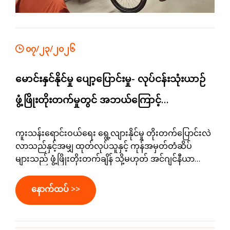
၀၇/၂၃/၂၀၂၆
မောင်းနှင်နိုင်မှု ပျော့ပြောင်းမှု- လုပ်ငန်းသုံးယာဉ်
ဖွံ့ဖြိုးတိုးတက်မှုတွင် အဘယ်ကြောင့်
Modularity သည် ယခင်ကထက် ပိုအရေးကြီး
ကူးသန်းရောင်းဝယ်ရေး ရွေ့လျားနိုင်မှု တိုးတက်ပြောင်းလဲ
သနည်း။
လာသည်နှင့်အမျှ ထုတ်လုပ်သူနှင့် ကုန်အမှတ်တံဆိပ်
များသည် ဖွံ့ဖြိုးတိုးတက်ချိန် သို့မဟုတ် အင်ဂျင်နီယာ
ဆိုင်ရာ ရှုပ်ထွေးမှုများ တိုးမြှင့်ခြင်းမရှိဘဲ မော်တော်ယာဉ်
မျိုးကွဲများ ပိုမိုထုတ်လုပ်ရန် ဖိအားများနှင့် ရင်ဆိုင်နေကြရ
နောက်ထပ် >>
သည်။ မော်ဂျူလာယာဉ်ပလပ်ဖောင်းများသည်
ကုန်ကျစရိတ်များကို လျှော့ချရန်၊ ထုတ်ကုန်ဖွံ့ဖြိုး
တိုးတက်မှုကို အရှိန်မြှင့်ရန်နှင့် ပိုမိုလိုက်လျောညီထွေရှိသော