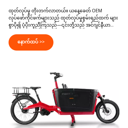
ထုတ်လုပ်မှု တိုးတက်လာတယ်။ ယနေ့ခေတ် OEM
လုပ်ဖော်ကိုင်ဖက်များသည် ထုတ်လုပ်မှုစွမ်းရည်ထက် များ
စွာပို၍ ပံ့ပိုးကူညီကြသည်—၎င်းတို့သည် အင်ဂျင်နီယာ
ကျွမ်းကျင်မှု၊ စည်းမျဉ်းပံ့ပိုးမှု၊ ထောက်ပံ့မှုကွင်းဆက်စီမံ
ခန့်ခွဲမှုနှင့် စီးပွားဖြစ်ရွေ့လျားနိုင်သောအမှတ်တံဆိပ်
နောက်ထပ် >>
များသည် ထုတ်ကုန်များကို စျေးကွက်သို့ပိုမိုမြန်ဆန်စွာနှင့်
ယုံကြည်မှုပိုရှိလာစေရန် ကူညီပံ့ပိုးပေးပါသည်။