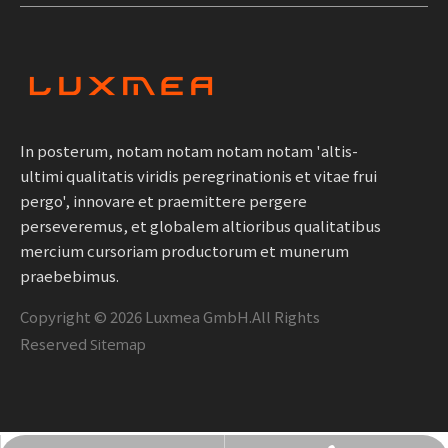
In posterum, notam notam notam notam 'altis-
ultimi qualitatis viridis peregrinationis et vitae frui
pergo', innovare et praemittere pergere
perseveremus, et globalem altioribus qualitatibus
mercium cursoriam productorum et munerum
praebebimus.
Copyright ©
2026
Luxmea GmbH.All Rights
Reserved
Sitemap