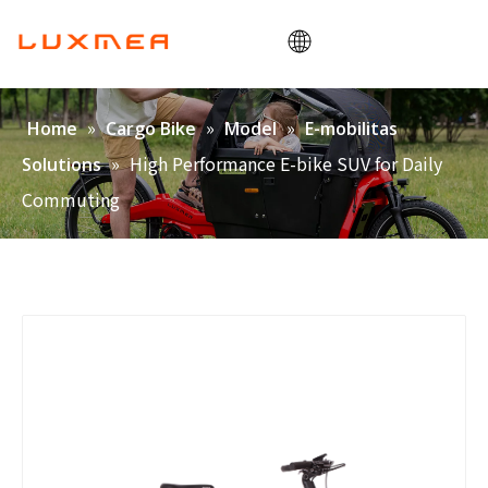
Home
»
»
»
Home
Cargo Bike
Model
E-mobilitas
Societas
»
High Performance E-bike SUV for Daily
Solutions
Cargobike
Commuting
utilitas
ODM/OEM
Blog
Contactus