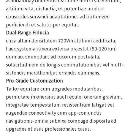
ashboardday offerentis real-time metrics-celeritate,
altilium vita, distantia, et potentiae modos-
consutiles servandi adaptationes ad optimized
perficiendi et salutis per equitat.
Dual-Range Fiducia
circa altam densitatem 720Wh altilium aedificata,
haec systema itinera extensa praestat (80-120 km)
dum accommodans ad locorum postulata,
sollicitudinem de longis commutationibus vel multi-
sistendis marathonibus errandis eliminans.
Pro-Grade Customization
Tailor equitare cum upgrades modularibus:
permutare in onerariis aucti eculei onerum gravium,
integratae tempestatum resistentium fatigat vel
augendae connectivity cum app-coniunctis
navigationis-omnia subnixa compage disposita ad
upgrades et usus professionales casus.