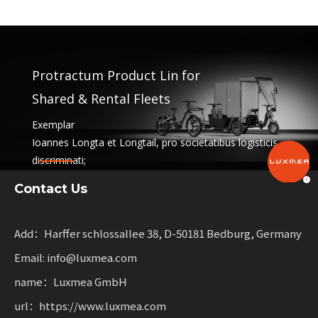
Protractum Product Lin for
Shared & Rental Fleets
Exemplar
Ioannes Longta et Longtail, pro societatibus logisticis
discriminati;
officia communio et pensio classibus. Hae solutiones
Contact Us
iungunt functionality
with flexibility for businesses scalis sustainable mobility.
Add：Harffer schlossallee 38, D-50181 Bedburg, Germany
Email: info@luxmea.com
name：Luxmea GmbH
url：https://www.luxmea.com