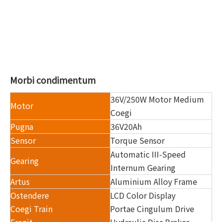
Morbi condimentum
36V/250W Motor Medium
Motor
Coegi
Pugna
36V20Ah
Sensor
Torque Sensor
Automatic III-Speed ​​
Gearing
Internum Gearing
Artus
Aluminium Alloy Frame
Ostendere
LCD Color Display
Coegi Train
Portae Cingulum Drive