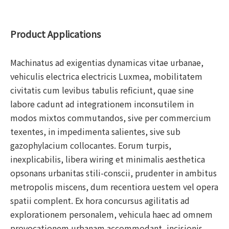
Product Applications
Machinatus ad exigentias dynamicas vitae urbanae,
vehiculis electrica electricis Luxmea, mobilitatem
civitatis cum levibus tabulis reficiunt, quae sine
labore cadunt ad integrationem inconsutilem in
modos mixtos commutandos, sive per commercium
texentes, in impedimenta salientes, sive sub
gazophylacium collocantes. Eorum turpis,
inexplicabilis, libera wiring et minimalis aesthetica
opsonans urbanitas stili-conscii, prudenter in ambitus
metropolis miscens, dum recentiora uestem vel opera
spatii complent. Ex hora concursus agilitatis ad
explorationem personalem, vehicula haec ad omnem
provocationem urbanam accommodant, incisionis