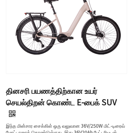
தினசரி பயணத்திற்கான உயர்
செயல்திறன் கொண்ட E-பைக் SUV
இந்த மின்சார சைக்கிள் ஒரு வலுவான 36V/250W மிட்-டிரைவ்
மோட்டாரைக் கொண்டுள்ளது, இது 36V20Ah பேட்டரியுடன்