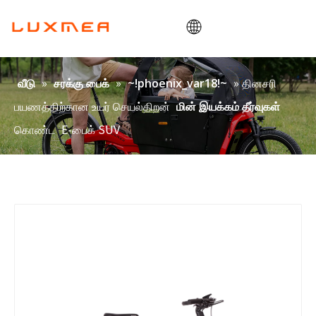
வீடு
»
»
» தினசரி
வீடு
சரக்கு பைக்
~!phoenix_var18!~
நிறுவனம்
பயணத்திற்கான உயர் செயல்திறன்
மின் இயக்கம் தீர்வுகள்
சரக்கு பைக்
கொண்ட
E-பைக் SUV
பயன்பாடு
ODM/OEM
வலைப்பதிவு
தொடர்பு கொள்ளவும்