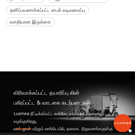
தனிப்பயனாக்கப்பட்ட பைக் வடிவமைப்பு
வசதியான இருக்கை
விரிவாக்கப்பட்ட தயாரிப்பு லின்
பகிரப்பட்ட & வாடகை கடற்படைகள்
Luxmea நீட்டிக்கப்பட்ட கார்கோ பைக் மாடல்களையும்
வழங்குகிறது,
லாங் ஜான் மற்றும் லாங்டெயில், தளவாட நிறுவனங்களுக்கு