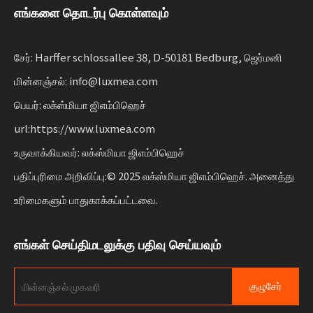
ஏற்றது,
எங்களை தொடர்பு கொள்ளவும்
பகிர்வு சேவைகள் மற்றும் வாடகை கடற்படைகள். இந்த
தீர்வுகள் செயல்பாட்டை இணைக்கின்றன
நிலையான இயக்கத்தை அளவிடும் வணிகங்களுக்கான
சேர்: Harffer schlossallee 38, D-50181 Bedburg, ஜெர்மனி
நெகிழ்வுத்தன்மையுடன்.
மின்னஞ்சல்: info@luxmea.com
பெயர்: லக்ஸ்மியா ஜிஎம்பிஹெச்
url:https://www.luxmea.com
உருவாக்கியவர்: லக்ஸ்மியா ஜிஎம்பிஹெச்
பதிப்புரிமை அறிவிப்பு:© 2025 லக்ஸ்மியா ஜிஎம்பிஹெச். அனைத்து
உரிமைகளும் பாதுகாக்கப்பட்டவை.
எங்கள் செய்திமடலுக்கு பதிவு செய்யவும்
குழுசேர்