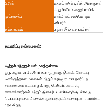
பிரேக்
ஹைட்ராலிக் டிஸ்க் பிரேக்குகள்
அலுமினியம் ஹைட்ராலிக்
முட்கரண்டி
லாக்அவுட் சஸ்பென்ஷன்
ஃபோர்க்
சக்கரங்கள்
பஞ்சர் இல்லாத டயர்கள்
தயாரிப்பு நன்மைகள்:
ஆற்றல்-உந்துதல் பன்முகத்தன்மை
ஒரு வலுவான 120Nm உயர்-முறுக்கு இயக்கி அமைப்பு
செங்குத்தான மலைகள் மற்றும் கரடுமுரடான நகர்ப்புற
சாலைகளை கைப்பற்றுகிறது, டெலிவரி ரைடர்ஸ்,
சாகசக்காரர்கள் மற்றும் தினசரி பயணிகளுக்கு பல்வேறு
நிலப்பரப்புகளை அசைக்க முடியாத நம்பிக்கையுடன் சமாளிக்க
உதவுகிறது.