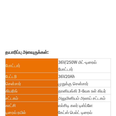
தயாரிப்பு அளவுருக்கள்:
36V/250W மிட்-டிரைவ்
மோட்டார்
மோட்டார்
பேட்டரி
36V20Ah
சென்சார்
முறுக்கு சென்சார்
கியரிங்
தானியங்கி 3-வேக உள் கியர்
சட்டகம்
அலுமினியம் அலாய் சட்டகம்
காட்சி
எல்சிடி கலர் டிஸ்ப்ளே
டிரைவ் ரயில்
கேட்ஸ் பெல்ட் டிரைவ்