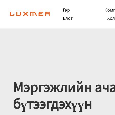
Гэр
Ком
Блог
Хол
Мэргэжлийн ача
бүтээгдэхүүн