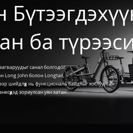
өн Бүтээгдэх
ан ба түрээс
загваруудыг санал болгодог.
 Long John болон Longtail,
дгээр шийдлүүд нь функциональ байдлыг хослуулсан
есүүдэд зориулсан уян хатан .