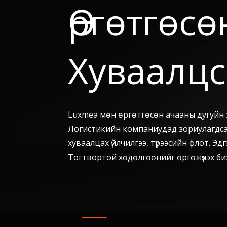
Өргөтгөс
Хуваалцс
Luxmea мөн өргөтгөсөн ачааны дугуйн 
Логистикийн компаниудад зориулагдсан
хуваалцах үйлчилгээ, түрээсийн флот. Э
Тогтвортой хөдөлгөөнийг өргөжүүлэх бизн