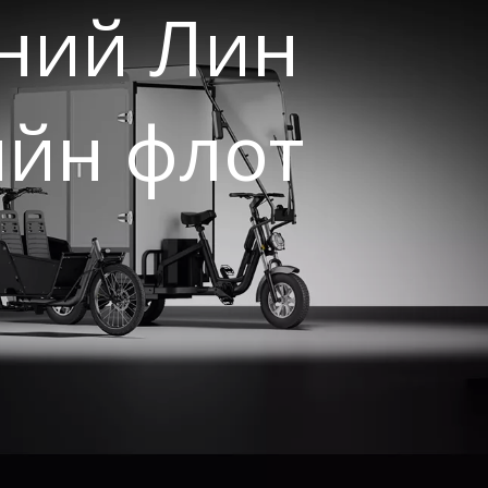
үүний Лин
ийн флот