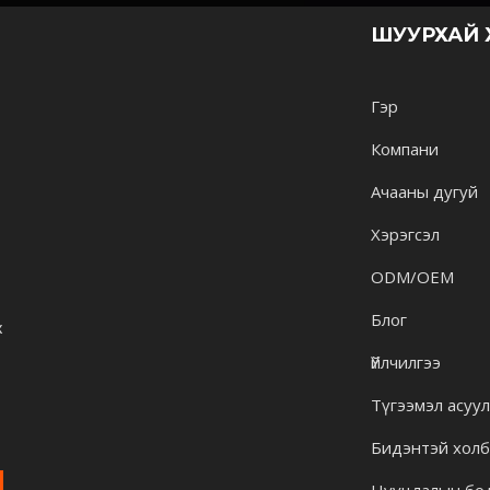
ШУУРХАЙ
Гэр
Компани
Ачааны дугуй
Хэрэгсэл
ODM/OEM
Блог
х
Үйлчилгээ
Түгээмэл асуу
Бидэнтэй холб
Нууцлалын бо