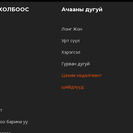
 ХОЛБООС
Ачааны дугуй
Лонг Жон
Урт сүүл
Хэрэгсэл
Гурван дугуй
Цахим хөдөлгөөнт
шийдлүүд
лт
оо барина уу
длого