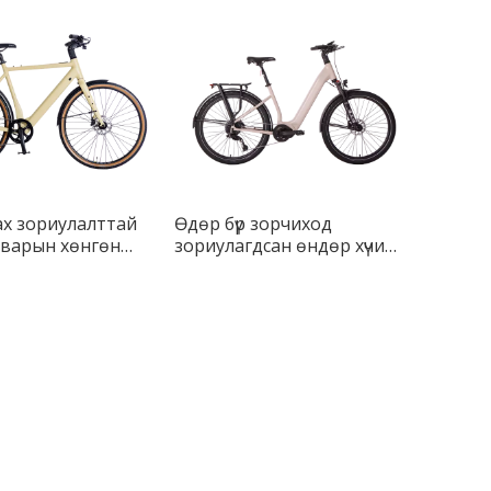
ах зориулалттай
Өдөр бүр зорчиход
гварын хөнгөн
зориулагдсан өндөр хүчин
лектрон дугуй
чадалтай цахим дугуйн
SUV