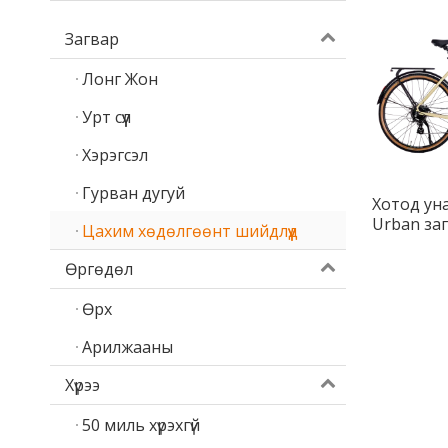
Загвар
Лонг Жон
Урт сүүл
Хэрэгсэл
Гурван дугуй
Хотод ун
Urban за
Цахим хөдөлгөөнт шийдлүүд
жинтэй э
Өргөдөл
Өрх
Арилжааны
Хүрээ
50 миль хүрэхгүй