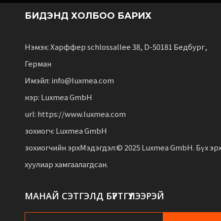
БИДЭНД ХОЛБОО БАРИХ
Нэмэх: Харффер schlossallee 38, D-50181 Бедбург,
Герман
Имэйл: info@luxmea.com
нэр: Luxmea GmbH
url: https://www.luxmea.com
зохиогч: Luxmea GmbH
зохиогчийн эрхМэдэгдэл:© 2025 Luxmea GmbH. Бүх эр
хуулиар хамгаалагдсан.
МАНАЙ СЭТГЭЛД БҮРТГҮҮЛЭЭРЭЙ