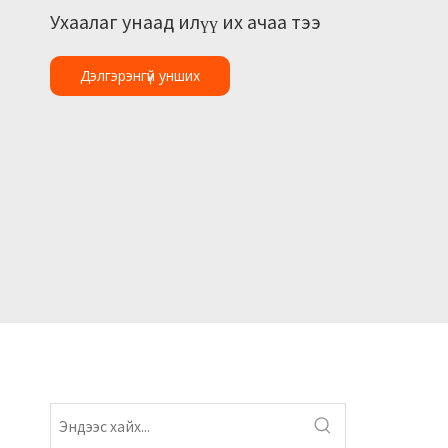
Ухаалаг унаад илүү их ачаа тээ
Дэлгэрэнгүй унших