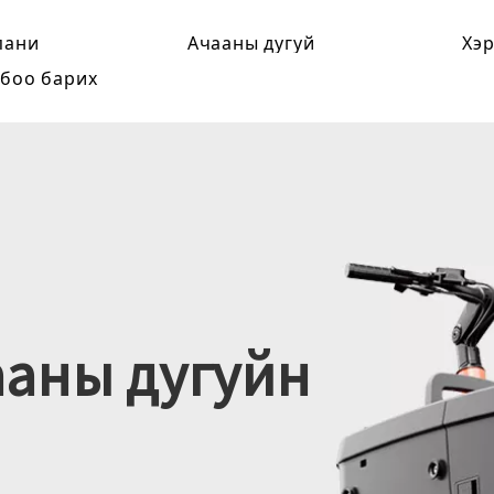
пани
Ачааны дугуй
Хэр
боо барих
аны дугуйн