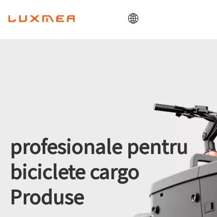
Acasă
Companie
Cargobike
Utilitate
ODM/OEM
Blog
profesionale pentru
Contact
biciclete cargo
Produse