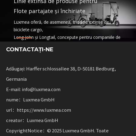
Linie extinsă de produse pentru
Flote partajate și închiriate
Luxmea oferă, de asemenea, modele extinse de
biciclete cargo,
Long John și Longtail, concepute pentru companiile de
logistică,
CONTACTAŢI-NE
servicii de partajare și flote de închiriere. Aceste soluții
combină funcționalitatea
cu flexibilitate pentru întreprinderile care dezvoltă
Adăugați: Harffer schlossallee 38, D-50181 Bedburg,
mobilitate durabilă.
Germania
E-mail: info@luxmea.com
nume：Luxmea GmbH
url：https://www.luxmea.com
creator：Luxmea GmbH
CopyrightNotice：© 2025 Luxmea GmbH. Toate