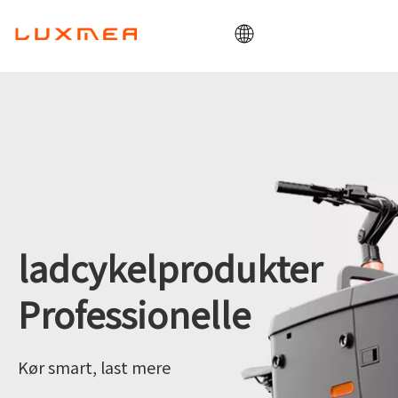
Hjem
Selskab
Ladcykel
Utility
ODM/OEM
Blog
ladcykelprodukter
Kontakte
Professionelle
Kør smart, last mere