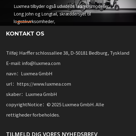
Luxmea tilbyder også udvidede ladcykelmodeller,
Long John og Longtail, skræddersyet til
logistikvirksomheder,
deletjenester og udlejningsflåder. Disse løsninger
KONTAKT OS
kombinerer funktionalitet
med fleksibilitet for virksomheder, der skalerer
bæredygtig mobilitet.
Tilføj: Harffer schlossallee 38, D-50181 Bedburg, Tyskland
E-mail: info@luxmea.com
navn：Luxmea GmbH
url：https://www.luxmea.com
skaber：Luxmea GmbH
copyrightNotice：© 2025 Luxmea GmbH. Alle
rettigheder forbeholdes.
TILMELD DIG VORES NYHEDSBREV