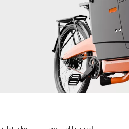
hjulet cykel
Long Tail ladcykel