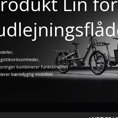
rodukt Lin fo
udlejningsflåd
odeller,
ogistikvirksomheder,
løsninger kombinerer funktionalitet
alerer bæredygtig mobilitet.