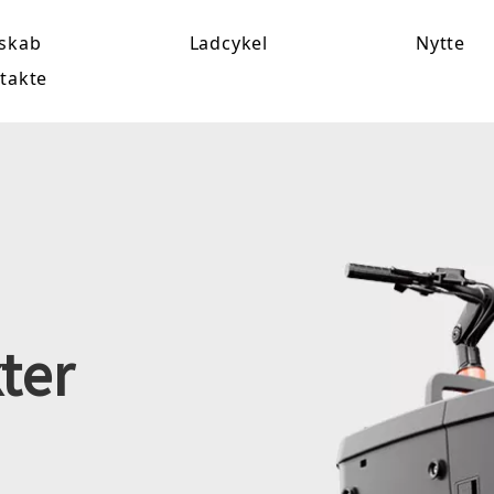
lskab
Ladcykel
Nytte
takte
ter