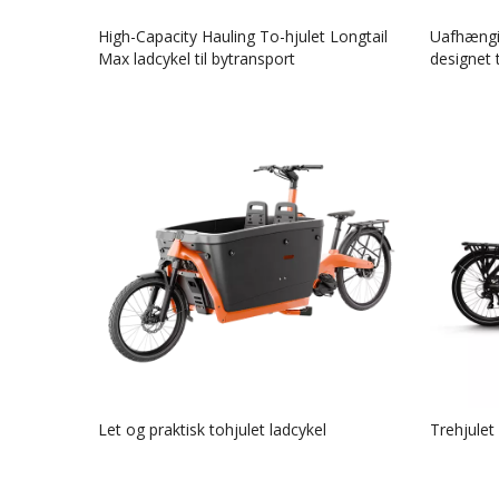
High-Capacity Hauling To-hjulet Longtail
Uafhængig
Max ladcykel til bytransport
designet t
Let og praktisk tohjulet ladcykel
Trehjulet