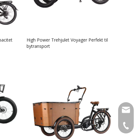
pacitet
High Power Trehjulet Voyager Perfekt til
bytransport
info@lu
+49 159