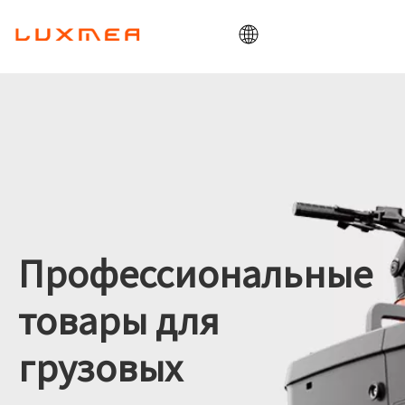
Дом
Компания
Грузовой мотоцикл
Утилита
ОДМ/ОЕМ
Блог
Профессиональные
Контакт
товары для
грузовых