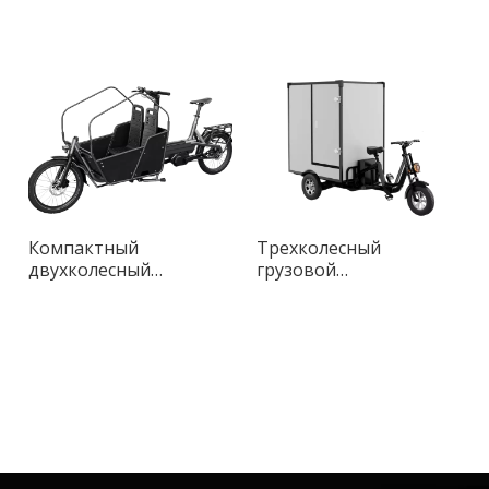
Компактный
Трехколесный
двухколесный
грузовой
грузовой велосипед
электровелосипед
Long John Smart с
T450
алюминиевой рамой