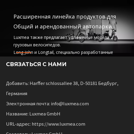
Расширенная линейка продуктов для
Общий и арендованный автопарки
Luxmea также предлагает удлиненные модели
грузовых велосипедов.
Long John и Longtail, специально разработанные
для логистических компаний.
СВЯЗАТЬСЯ С НАМИ
услуги совместного использования и аренды
автопарков. Эти решения сочетают в себе
функциональность
с гибкостью для предприятий, масштабирующих
Добавить: Harffer schlossallee 38, D-50181 Бедбург,
устойчивую мобильность.
Германия
Электронная почта: info@luxmea.com
Название: Luxmea GmbH
URL-адрес: https://www.luxmea.com
Создатель: Luxmea GmbH