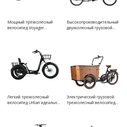
Мощный трехколесный
Высокопроизводительный
велосипед Voyager
двухколесный грузовой
идеально подходит для
велосипед Longtail Max
городского транспорта
для городского
транспорта
Легкий трехколесный
Электрический грузовой
велосипед Urban идеально
трехколесный велосипед
подходит для езды по
для повседневной
городу
мобильности