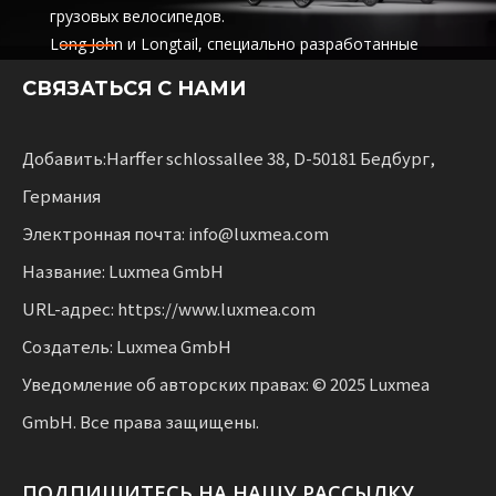
грузовых велосипедов.
Long John и Longtail, специально разработанные
для логистических компаний.
СВЯЗАТЬСЯ С НАМИ
услуги совместного использования и аренды
автопарков. Эти решения сочетают в себе
функциональность
с гибкостью для предприятий, масштабирующих
Добавить:Harffer schlossallee 38, D-50181 Бедбург,
устойчивую мобильность.
Германия
Электронная почта: info@luxmea.com
Название: Luxmea GmbH
URL-адрес: https://www.luxmea.com
Создатель: Luxmea GmbH
Уведомление об авторских правах: © 2025 Luxmea
GmbH. Все права защищены.
ПОДПИШИТЕСЬ НА НАШУ РАССЫЛКУ