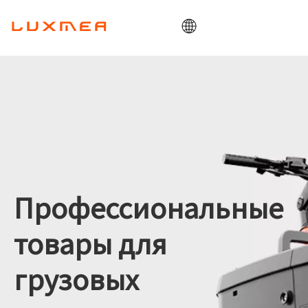
Дом
Компания
Грузовой мотоцикл
Утилита
ОДМ/ОЕМ
Блог
Профессиональные
Контакт
товары для
грузовых