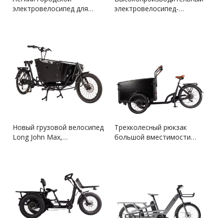
электровелосипед для
электровелосипед-
езды по городу
внедорожник для
ежедневных поездок на
работу
Новый грузовой велосипед
Трехколесный рюкзак
Long John Max,
большой вместимости
предназначенный для
идеально подходит для
взрослых
взрослых