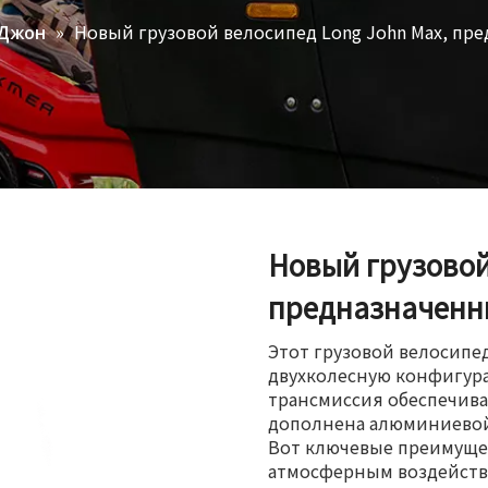
»
Новый грузовой велосипед Long John Max, пр
 Джон
Новый грузовой
предназначенн
Этот грузовой велосипе
двухколесную конфигура
трансмиссия обеспечива
дополнена алюминиевой
Вот ключевые преимущес
атмосферным воздейств