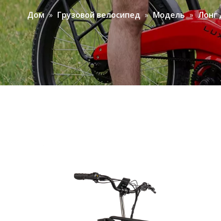
»
»
»
Дом
Грузовой велосипед
Модель
Лонг