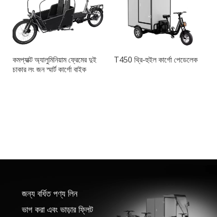
কমপ্যাক্ট অ্যালুমিনিয়াম ফ্রেমের দুই
T450 থ্রি-হুইল কার্গো পেডেলেক
চাকার লং জন স্মার্ট কার্গো বাইক
জন্য বর্ধিত পণ্য লিন
ভাগ করা এবং ভাড়ার ফ্লিট