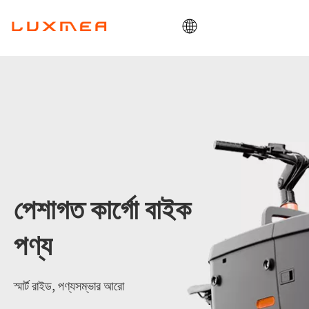
বাড়ি
কোম্পানি
কার্গোবাইক
ইউটিলিটি
ODM/OEM
ব্লগ
পেশাগত কার্গো বাইক
যোগাযোগ
পণ্য
স্মার্ট রাইড, পণ্যসম্ভার আরো