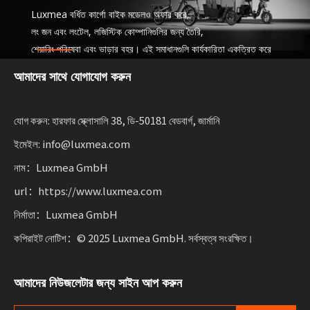
Luxmea বর্ধিত কার্গো বাইক মডেলও অফার করে,
লং জন এবং লংটেল, লজিস্টিক কোম্পানিগুলির জন্য তৈরি,
শেয়ারিং পরিষেবা এবং ভাড়ার বহর। এই সমাধানগুলি কার্যকারিতা একত্রিত করে
টেকসই গতিশীলতা স্কেলিং ব্যবসার জন্য নমনীয়তার সাথে।
আমাদের সাথে যোগাযোগ করুন
যোগ করুন: হারফার স্ক্লোসালি 38, ডি-50181 বেডবার্গ, জার্মানি
ইমেইল: info@luxmea.com
নাম：Luxmea GmbH
url：https://www.luxmea.com
নির্মাতা：Luxmea GmbH
কপিরাইট নোটিশ：© 2025 Luxmea GmbH. সর্বস্বত্ব সংরক্ষিত।
আমাদের নিউজলেটার জন্য সাইন আপ করুন