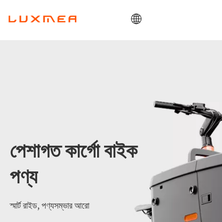
বাড়ি
কোম্পানি
কার্গোবাইক
ইউটিলিটি
ODM/OEM
ব্লগ
পেশাগত কার্গো বাইক
যোগাযোগ
পণ্য
স্মার্ট রাইড, পণ্যসম্ভার আরো