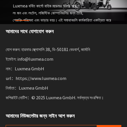
Luxmea বর্ধিত কার্গো বাইক মডেলও অফার করে,
লং জন এবং লংটেল, লজিস্টিক কোম্পানিগুলির জন্য তৈরি,
শেয়ারিং পরিষেবা এবং ভাড়ার বহর। এই সমাধানগুলি কার্যকারিতা একত্রিত করে
টেকসই গতিশীলতা স্কেলিং ব্যবসার জন্য নমনীয়তার সাথে।
আমাদের সাথে যোগাযোগ করুন
যোগ করুন: হারফার স্ক্লোসালি 38, ডি-50181 বেডবার্গ, জার্মানি
ইমেইল: info@luxmea.com
নাম：Luxmea GmbH
url：https://www.luxmea.com
নির্মাতা：Luxmea GmbH
কপিরাইট নোটিশ：© 2025 Luxmea GmbH. সর্বস্বত্ব সংরক্ষিত।
আমাদের নিউজলেটার জন্য সাইন আপ করুন