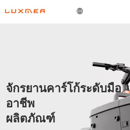
บ้าน
บริษัท
คาร์โก้ไบค์
คุณประโยชน์
โอเอ็มดี/โออีเอ็ม
บล็อก
จักรยานคาร์โก้ระดับมือ
ติดต่อ
อาชีพ
ผลิตภัณฑ์