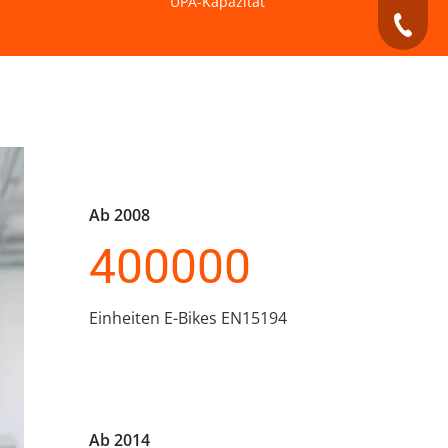
UPA-Kapazität
+49 159
Ab 2008
400000
Einheiten E-Bikes EN15194
Ab 2014