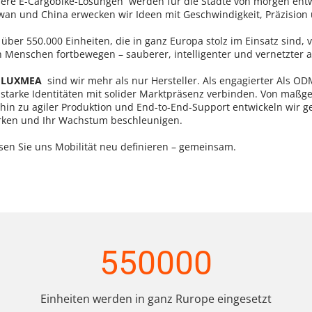
ere 
E-Cargobike-Lösungen 
 werden für die Städte von morgen entwi
wan und China erwecken wir Ideen mit Geschwindigkeit, Präzisio
 über 550.000 Einheiten, die in ganz Europa stolz im Einsatz sind, 
h Menschen fortbewegen – sauberer, intelligenter und vernetzter al
 LUXMEA  
sind wir mehr als nur Hersteller. Als engagierter
 Als OD
 starke Identitäten mit solider Marktpräsenz verbinden. Von maßg
 hin zu agiler Produktion und End-to-End-Support entwickeln wir g
rken und Ihr Wachstum beschleunigen.
sen Sie uns Mobilität neu definieren – gemeinsam.
550000
Einheiten werden in ganz Rurope eingesetzt