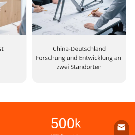
st
China-Deutschland
Forschung und Entwicklung an 
zwei Standorten
500
k
info@l