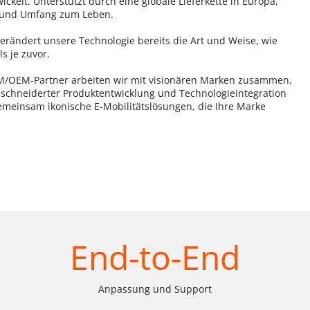
ckelt. Unterstützt durch eine globale Lieferkette in Europa, 
n und Umfang zum Leben.
verändert unsere Technologie bereits die Art und Weise, wie 
s je zuvor.
M/OEM-Partner 
arbeiten wir mit visionären Marken zusammen, 
eschneiderter Produktentwicklung und Technologieintegration 
emeinsam ikonische E-Mobilitätslösungen, die Ihre Marke 
End-to-End
Anpassung und Support