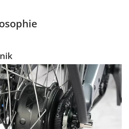
osophie
nik