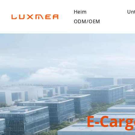
Heim
Un
ODM/OEM
E-Car