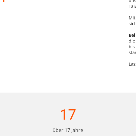
uns
Tai
Mit
sic
Bei
die
bis
stä
Las
17
über 17 Jahre