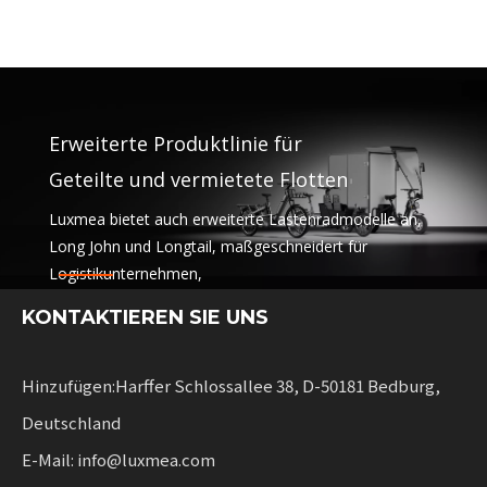
Erweiterte Produktlinie für
Geteilte und vermietete Flotten
Luxmea bietet auch erweiterte Lastenradmodelle an,
Long John und Longtail, maßgeschneidert für
Logistikunternehmen,
Sharing-Dienste und Mietflotten. Diese Lösungen
KONTAKTIEREN SIE UNS
vereinen Funktionalität
mit Flexibilität für Unternehmen, die nachhaltige
Mobilität skalieren.
Hinzufügen:Harffer Schlossallee 38, D-50181 Bedburg,
Deutschland
E-Mail: info@luxmea.com