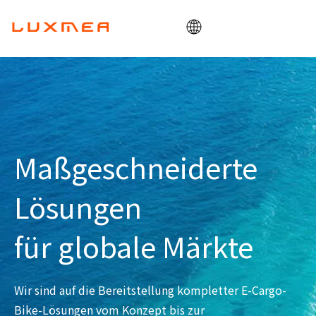
Heim
Unternehmen
Lastenrad
Dienstprogramm
Maßgeschneiderte
ODM/OEM
Lösungen
Blog
Kontakt
für globale Märkte
Wir sind auf die Bereitstellung kompletter E-Cargo-
Bike-Lösungen vom Konzept bis zur