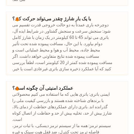
با یک بار شارژ چقدر می‌تواند حرکت کند؟
دوچرخه باری عمدتاً به دو حالت خروجی قدرت تقسیم می
شود: سنجش سرعت و سنجش گشتاور. در شرایط ایده آل،
باتری می تواند 45 تا 60 کیلومتر در یک زمان با شارژ کامل
دوام بیاورد. با این حال، مسافت پیموده شده تحت تأثیر
محیط جاده، محیط آب و هوا و محیط عملیاتی است و
مسافت پیموده شده نتایج متفاوتی خواهد داشت. اگر
مسافت پیموده شده کمتر از 20 کیلومتر است، لطفاً بررسی
کنید که آیا عملکرد ذخیره سازی باتری غیرعادی است یا خیر.
عملکرد امنیتی آن چگونه است؟
ایمنی باتری: باتری هایی که ما استفاده می کنیم محصولاتی
با برندهای شناخته شده هستند و بازرسی کیفیت ملی را
گذرانده اند. باتری دارای عملکردهای حفاظت از دمای بالا،
شارژ بیش از حد، تخلیه بیش از حد و حفاظت از اتصال کوتاه
است.
سیستم ترمز: همه ما از سیستم ترمز دیسکی، با ثبات ترمز،
فاصله ترمز تحت کنترل، ضد قفل هیت سینک و غیره