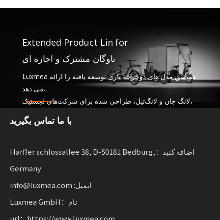
Extended Product Lin for
ناوگان مشترک و اجاره ای
Luxmea همچنین مدل های دوچرخه باری توسعه یافته را ارائه
می دهد.
لانگ جان و لانگ‌تیل، طراحی شده برای شرکت‌های لجستیک،
اشتراک خدمات و ناوگان اجاره. این راه حل ها عملکرد را با هم
با ما تماس بگیرید
ترکیب می کنند
با انعطاف پذیری برای مشاغلی که تحرک پایدار را افزایش می
دهند.
اضافه کنید：Harffer schlossallee 38, D-50181 Bedburg,
Germany
ایمیل: info@luxmea.com
نام：Luxmea GmbH
url：https://www.luxmea.com