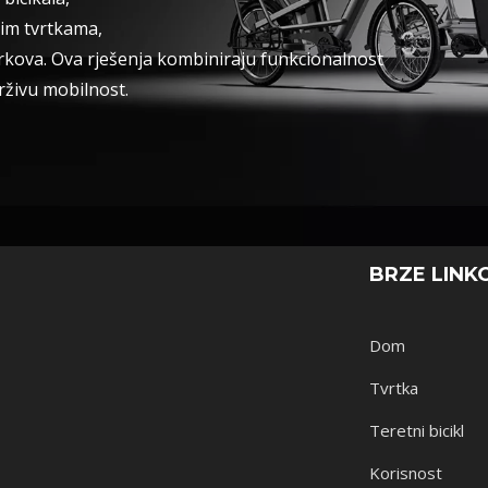
kim tvrtkama,
parkova. Ova rješenja kombiniraju funkcionalnost
drživu mobilnost.
BRZE LINK
Dom
Tvrtka
Teretni bicikl
Korisnost