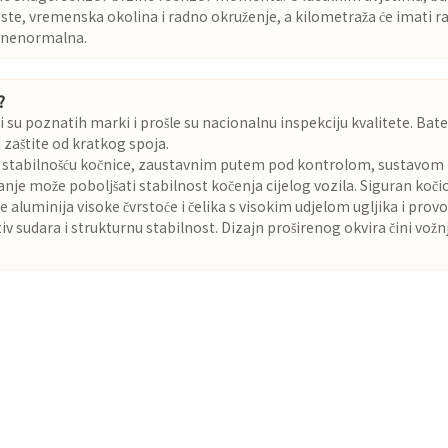
ste, vremenska okolina i radno okruženje, a kilometraža će imati ra
je nenormalna.
?
i su poznatih marki i prošle su nacionalnu inspekciju kvalitete. Bate
zaštite od kratkog spoja.
sa stabilnošću kočnice, zaustavnim putem pod kontrolom, sustavom pr
nje može poboljšati stabilnost kočenja cijelog vozila. Siguran koč
e aluminija visoke čvrstoće i čelika s visokim udjelom ugljika i pr
iv sudara i strukturnu stabilnost. Dizajn proširenog okvira čini vožn