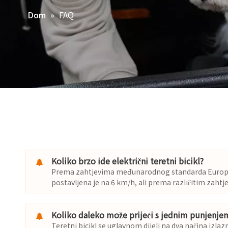
»
FAQ
Dom
Koliko brzo ide električni teretni bicikl?
Prema zahtjevima međunarodnog standarda Europske 
postavljena je na 6 km/h, ali prema različitim zahtje
Koliko daleko može prijeći s jednim punjenje
Teretni bicikl se uglavnom dijeli na dva načina iz