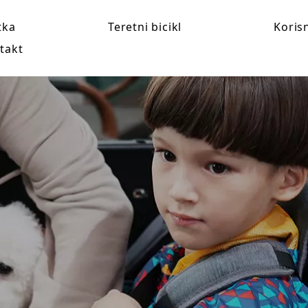
tka
Teretni bicikl
Koris
takt