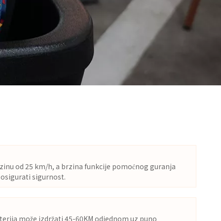
zinu od 25 km/h, a brzina funkcije pomoćnog guranja
 osigurati sigurnost.
baterija može izdržati 45-60KM odjednom uz puno