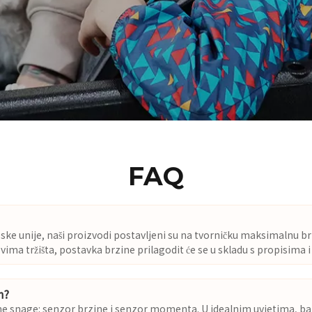
FAQ
unije, naši proizvodi postavljeni su na tvorničku maksimalnu br
vima tržišta, postavka brzine prilagodit će se u skladu s propisima i
m?
lazne snage: senzor brzine i senzor momenta. U idealnim uvjetima, 