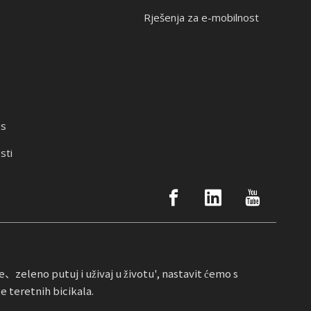
Rješenja za e-mobilnost
as
sti
zeleno putuj i uživaj u životu', nastavit ćemo s
e teretnih bicikala.