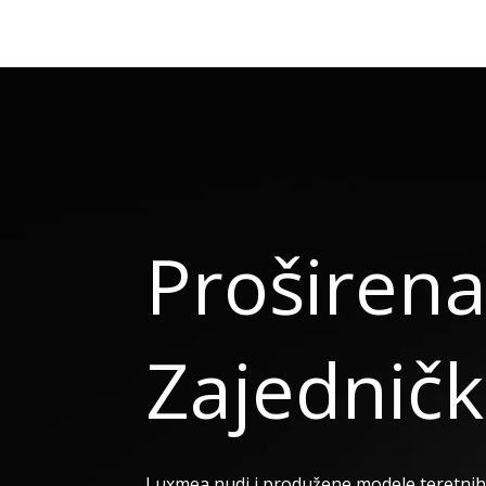
Proširena
Zajedničk
Luxmea nudi i produžene modele teretnih 