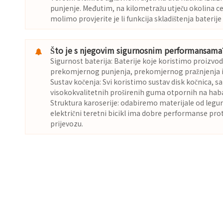
punjenje. Međutim, na kilometražu utječu okolina ce
molimo provjerite je li funkcija skladištenja bateri
Što je s njegovim sigurnosnim performansama
Sigurnost baterija: Baterije koje koristimo proizvod
prekomjernog punjenja, prekomjernog pražnjenja i 
Sustav kočenja: Svi koristimo sustav disk kočnica, 
visokokvalitetnih proširenih guma otpornih na haba
Struktura karoserije: odabiremo materijale od legur
električni teretni bicikl ima dobre performanse prot
prijevozu.