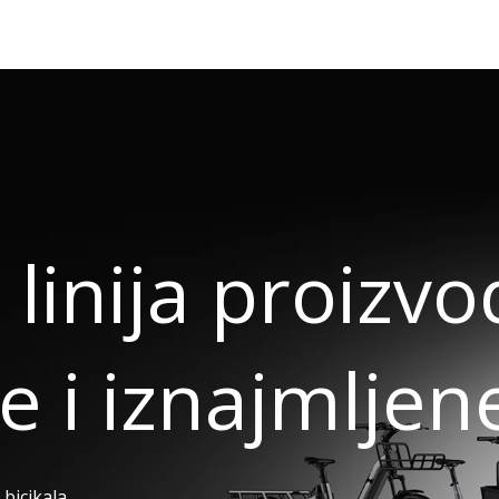
 linija proizv
e i iznajmljene
bicikala,