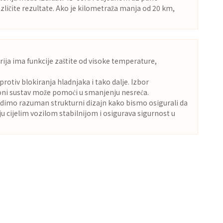
zličite rezultate. Ako je kilometraža manja od 20 km,
rija ima funkcije zaštite od visoke temperature,
otiv blokiranja hladnjaka i tako dalje. Izbor
ioni sustav može pomoći u smanjenju nesreća.
ovodimo razuman strukturni dizajn kako bismo osigurali da
ju cijelim vozilom stabilnijom i osigurava sigurnost u