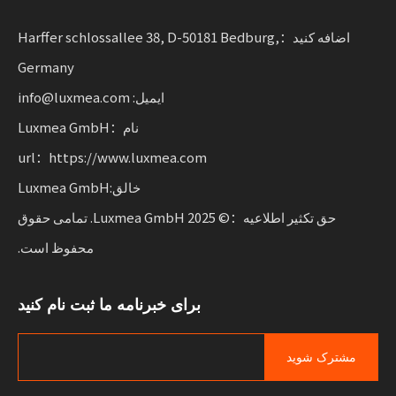
با انعطاف پذیری برای مشاغلی که تحرک پایدار را افزایش می
دهند.
اضافه کنید：Harffer schlossallee 38, D-50181 Bedburg,
Germany
ایمیل: info@luxmea.com
نام：Luxmea GmbH
url：https://www.luxmea.com
خالق:Luxmea GmbH
حق تکثیر اطلاعیه：© 2025 Luxmea GmbH. تمامی حقوق
محفوظ است.
برای خبرنامه ما ثبت نام کنید
مشترک شوید