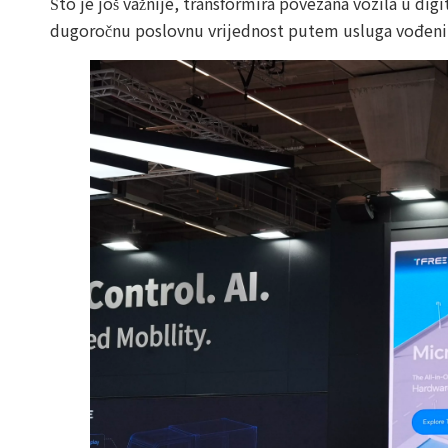
Što je još važnije, transformira povezana vozila u di
dugoročnu poslovnu vrijednost putem usluga vođeni