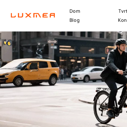
Dom
Tvr
Blog
Kon