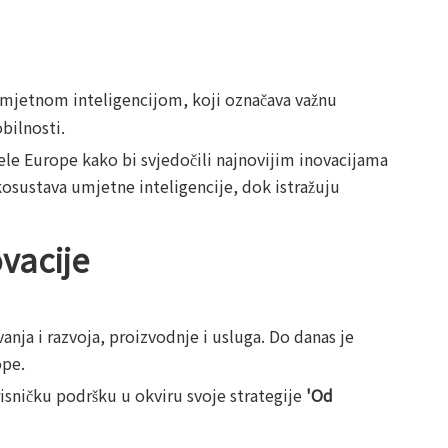
umjetnom inteligencijom, koji označava važnu
bilnosti.
jele Europe kako bi svjedočili najnovijim inovacijama
kosustava umjetne inteligencije, dok istražuju
vacije
nja i razvoja, proizvodnje i usluga. Do danas je
ope.
isničku podršku u okviru svoje strategije
'Od