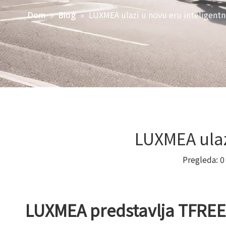
»
»
LUXMEA ulazi u novu eru inteligent
Dom
Blog
LUXMEA ulaz
Pregleda:
0
LUXMEA predstavlja TFREE 