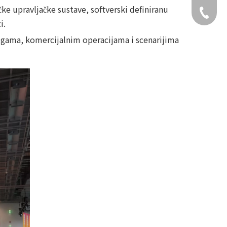
ke upravljačke sustave, softverski definiranu
+49 159
i.
lugama, komercijalnim operacijama i scenarijima