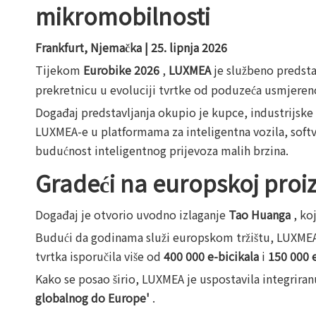
mikromobilnosti
Frankfurt, Njemačka | 25. lipnja 2026
Tijekom
Eurobike 2026
,
LUXMEA
je službeno predst
prekretnicu u evoluciji tvrtke od poduzeća usmjeren
Događaj predstavljanja okupio je kupce, industrijske p
LUXMEA-e u platformama za inteligentna vozila, softv
budućnost inteligentnog prijevoza malih brzina.
Gradeći na europskoj proiz
Događaj je otvorio uvodno izlaganje
Tao Huanga
, ko
Budući da godinama služi europskom tržištu, LUXMEA je
tvrtka isporučila više od
400 000 e-bicikala
i
150 000 e
Kako se posao širio, LUXMEA je uspostavila integriran
globalnog do Europe'
.