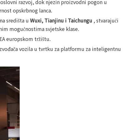
poslovni razvoj, dok njezin proizvodni pogon u
rnost opskrbnog lanca.
na središta u
Wuxi, Tianjinu i Taichungu
, stvarajući
dnim mogućnostima svjetske klase.
MEA europskom tržištu.
zvođača vozila u tvrtku za platformu za inteligentnu