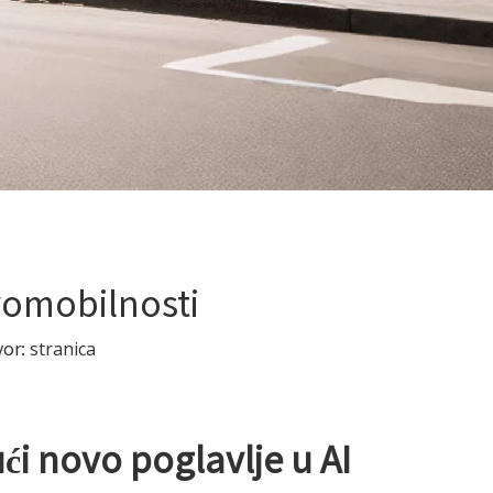
romobilnosti
vor:
stranica
i novo poglavlje u AI