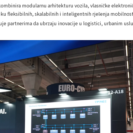
kombinira modularnu arhitekturu vozila, vlasničke elektronič
u fleksibilnih, skalabilnih i inteligentnih rješenja mobilnost
uje partnerima da ubrzaju inovacije u logistici, urbanim us