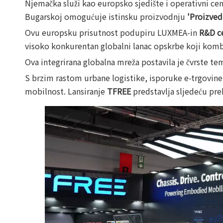
Njemačka služi kao europsko sjedište i operativni cen
Bugarskoj omogućuje istinsku proizvodnju
'Proizved
Ovu europsku prisutnost podupiru LUXMEA-in
R&D c
visoko konkurentan globalni lanac opskrbe koji komb
Ova integrirana globalna mreža postavila je čvrste t
S brzim rastom urbane logistike, isporuke e-trgovine
mobilnost. Lansiranje
TFREE
predstavlja sljedeću pr