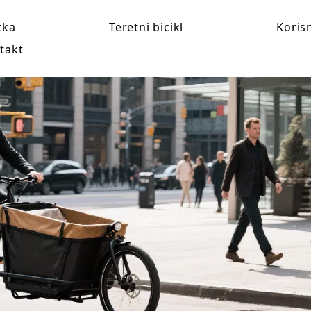
tka
Teretni bicikl
Koris
takt