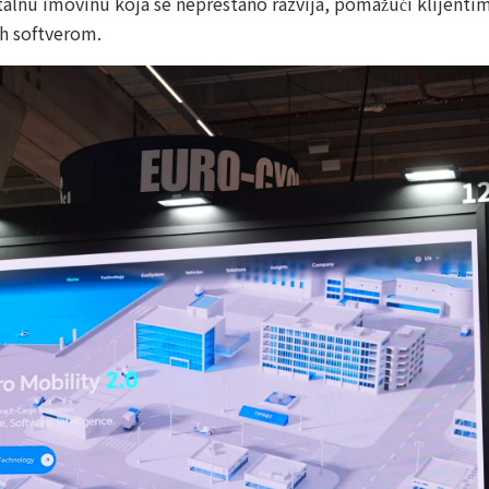
gitalnu imovinu koja se neprestano razvija, pomažući klijent
h softverom.