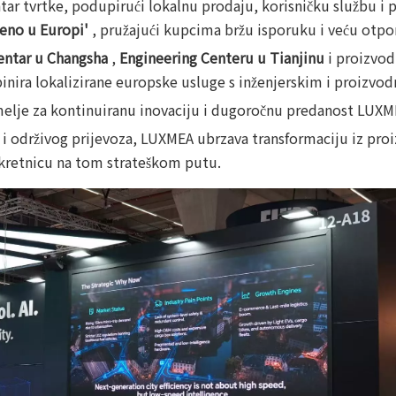
tar tvrtke, podupirući lokalnu prodaju, korisničku službu i 
eno u Europi'
, pružajući kupcima bržu isporuku i veću otpo
entar u Changsha
,
Engineering Centeru u Tianjinu
i proizvod
inira lokalizirane europske usluge s inženjerskim i proizvo
emelje za kontinuiranu inovaciju i dugoročnu predanost LUX
 i održivog prijevoza, LUXMEA ubrzava transformaciju iz proi
ekretnicu na tom strateškom putu.