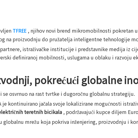
avljen
, njihov novi brend mikromobilnosti pokretan 
TFREE
og na proizvodnju do pružatelja inteligentne tehnologije mo
artnere, istraživačke institucije i predstavnike medija iz ci
erski definiranoj mobilnosti, uslugama u oblaku i razvoju e
vodnji, pokrećući globalne ino
ji se osvrnuo na rast tvrtke i dugoročnu globalnu strategiju.
 kontinuirano jačala svoje lokalizirane mogućnosti istraživa
lektričnih teretnih bicikala
, podržavajući kupce diljem Eur
u globalnu mrežu koja pokriva inženjering, proizvodnju i kor