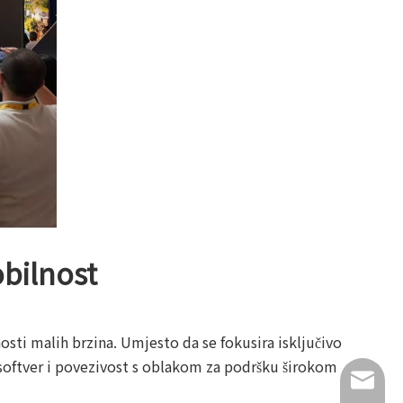
bilnost
osti malih brzina. Umjesto da se fokusira isključivo
, softver i povezivost s oblakom za podršku širokom
info@lu