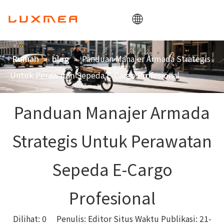
Rumah
»
»
Panduan Manajer Armada Strategis
Rumah
blog
Perusahaan
Untuk Perawatan Sepeda E-Cargo Profesional
sepeda kargo
Kegunaan
Panduan Manajer Armada
ODM/OEM
Strategis Untuk Perawatan
blog
Kontak
Sepeda E-Cargo
Profesional
Dilihat:
0
Penulis: Editor Situs Waktu Publikasi: 21-