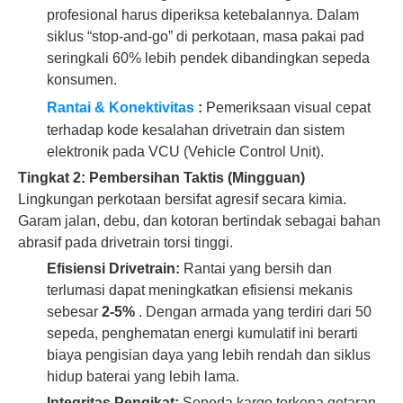
profesional harus diperiksa ketebalannya. Dalam
siklus “stop-and-go” di perkotaan, masa pakai pad
seringkali 60% lebih pendek dibandingkan sepeda
konsumen.
Rantai & Konektivitas
:
Pemeriksaan visual cepat
terhadap kode kesalahan drivetrain dan sistem
elektronik pada VCU (Vehicle Control Unit).
Tingkat 2: Pembersihan Taktis (Mingguan)
Lingkungan perkotaan bersifat agresif secara kimia.
Garam jalan, debu, dan kotoran bertindak sebagai bahan
abrasif pada drivetrain torsi tinggi.
Efisiensi Drivetrain:
Rantai yang bersih dan
terlumasi dapat meningkatkan efisiensi mekanis
sebesar
2-5%
. Dengan armada yang terdiri dari 50
sepeda, penghematan energi kumulatif ini berarti
biaya pengisian daya yang lebih rendah dan siklus
hidup baterai yang lebih lama.
Integritas Pengikat:
Sepeda kargo terkena getaran