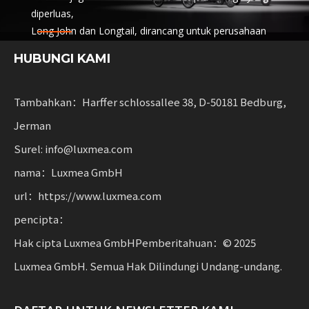
diperluas,
Long John dan Longtail, dirancang untuk perusahaan
logistik,
HUBUNGI KAMI
layanan berbagi dan penyewaan armada. Solusi ini
menggabungkan fungsionalitas
dengan fleksibilitas untuk bisnis yang meningkatkan
Tambahkan：Harffer schlossallee 38, D-50181 Bedburg,
mobilitas berkelanjutan.
Jerman
Surel: info@luxmea.com
nama：Luxmea GmbH
url：https://www.luxmea.com
pencipta：
Hak cipta Luxmea GmbHPemberitahuan：© ​​2025
Luxmea GmbH. Semua Hak Dilindungi Undang-undang.