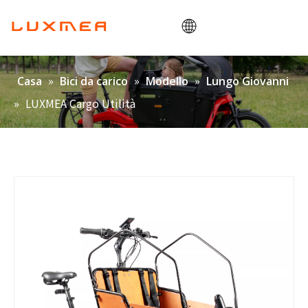
Casa
»
»
»
Casa
Bici da carico
Modello
Lungo Giovanni
Azienda
»
LUXMEA Cargo Utilità
Bici da carico
Utilità
ODM/OEM
Blog
Contatto