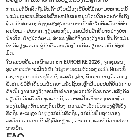
ການປະຕິບັດລົດຖີບສິນຄ້າຢູ່ໃນເມືອງເອີຣົບທີ່ມີຄວາມຫນາແຫນ້
ນແມ່ນຮູບແບບສິລະປະທີ່ສະຫນັບສະຫນູນໂດຍວິສະວະກໍາທີ່ເຄັ່ງ
ຄັດ. ມັນສະແດງເຖິງຈຸດສູງສຸດຂອງການຂົນສົ່ງໃນຕົວເມືອງທີ່ທັນ
ສະໄຫມ - ສະອາດ, ງຽບສະຫງົບ, ແລະມີປະສິດທິພາບຢ່າງບໍ່ຫ
ນ້າເຊື່ອ. ຢ່າງໃດກໍ່ຕາມ, ທ່າແຮງທີ່ແທ້ຈິງຂອງວົງຈອນສິນຄ້າແມ່ນ
ຮັບຮູ້ພຽງແຕ່ເມື່ອຜູ້ຂັບຂີ່ແລະເຄື່ອງຈັກເຮັດວຽກຮ່ວມກັນທັງຫ
ມົດ.
ໃນຂະນະທີ່ພວກເຮົາຊອກຫາ
EUROBIKE 2026
, ຈຸດສຸມຂອງ
ອຸດສາຫະກໍາຈະສືບຕໍ່ຫັນໄປສູ່ການລວມຕົວຂອງລະບົບອັດສະລິ
ຍະ, ergonomics ຜູ້ຂັບຂີ່, ແລະໂຄງສ້າງພື້ນຖານຂອງຕົວເມືອງ
ພິເສດ. ບໍລິສັດທີ່ຍອມຮັບຄວາມຊັບຊ້ອນເຫຼົ່ານີ້ແລະປະຕິບັດຕໍ່ການ
ດໍາເນີນງານຂອງວົງຈອນສິນຄ້າຂອງພວກເຂົາດ້ວຍຄວາມເຄັ່ງຄັດ
ດຽວກັນກັບເຮືອບັນທຸກແບບດັ້ງເດີມຈະເປັນເຈົ້າຂອງອະນາຄົດ
ຂອງໄມລ໌ສຸດທ້າຍຂອງຕົວເມືອງ. ຄວາມສໍາເລັດເປັນຂອງຜູ້ທີ່ເບິ່ງ
ລົດຖີບ e-cargo ບໍ່ພຽງແຕ່ເປັນລົດຖີບ, ແຕ່ເປັນພື້ນຖານຂອງ
ລະບົບນິເວດການຂົນສົ່ງທີ່ສະຫຼາດ, ດິຈິຕອນ, ແລະບໍ່ມີການປ່ອຍ
ອາຍພິດ.
FAQ