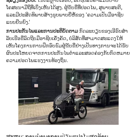
ໂຄສະນາມືຖືທີ່ເບິ່ງເຫັນໄດ້ສູງ. ຜູ້ຂັບຂີ່ທີ່ປອດໄພ, ສຸພາບສະຕີ,
ແລະມີປະສິດທິພາບສ້າງຮູບພາບຍີ່ຫໍ້ຂອງ 'ຄວາມເປັນມືອາຊີບ
ແບບຍືນຍົງ.'
ການປະກັນໄພແລະການປະຕິບັດຕາມ
ກົດລະບຽບຂອງເອີຣົບສໍາ
ລັບເຮືອຂີ່ລົດຖີບມືອາຊີບເຄັ່ງຄັດ, ບໍລິສັດທີ່ສາມາດສະແດງໃຫ້
ເຫັນໂຄງການການຝຶກອົບຮົມຜູ້ຂັບຂີ່ຢ່າງເປັນທາງການຈະໄດ້ຮັບ
ຜົນປະໂຫຍດຈາກການປະກັນໄພຕ່ໍາແລະສອດຄ່ອງກັບກົດຫມາຍ
ຄວາມປອດໄພແຮງງານທ້ອງຖິ່ນ.
ສະ​ຫຼຸບ​: ການ​ນໍາ​ພາ​ການ​ປ່ຽນ​ແປງ​ໄມ​ສຸດ​ທ້າຍ​