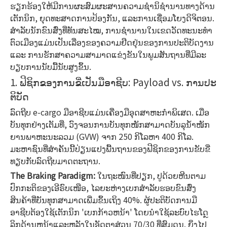
ຮຽກຮ້ອງໃຫ້ມີການຜະສົມຜະສານຄວາມຊໍານິຊໍານານທາງດ້ານ
ເຕັກນິກ, ຍຸດທະສາດການປ້ອງກັນ, ແລະການເຊື່ອມໂຍງດິຈິຕອນ.
ສຳ​ລັບ​ນັກ​ຂົນ​ສົ່ງ​ທີ່​ທັນ​ສະ​ໄໝ, ການ​ຊຳ​ນານ​ໃນ​ເຂດ​ວັດ​ທະ​ນະ​ທຳ​
ຕົວ​ເມືອງ​ແມ່ນ​ເປັນ​ເລື່ອງ​ຂອງ​ຄວາມ​ຢືດ​ຢຸ່ນ​ຂອງ​ການ​ປະ​ຕິ​ບັດ​ງານ
ແລະ ການ​ຮັກ​ສາ​ຄວາມ​ສາ​ມາດ​ແຂ່ງ​ຂັນ​ໃນ​ພູມ​ສັນ​ຖານ​ທີ່​ມີ​ລະ​
ບຽບ​ການ​ນັບ​ມື້​ນັບ​ສູງ​ຂຶ້ນ.
1. ຟີ​ຊິກ​ຂອງ​ການ​ຂີ່​ເປັນ​ມື​ອາ​ຊີບ: Payload vs. ການ​ປະ​
ຕິ​ບັດ
ລົດຖີບ e-cargo ມືອາຊີບແມ່ນເຄື່ອງມືອຸດສາຫະກໍາພິເສດ. ເມື່ອ​
ບັນ​ທຸກ​ຢ່າງ​ເຕັມ​ທີ່, ວົງ​ຈອນ​ການ​ບັນ​ທຸກ​ໜັກ​ສາ​ມາດ​ບັນ​ລຸ​ນ້ຳ​ໜັກ​
ຍານ​ພາ​ຫະ​ນະ​ລວມ (GVW) ຈາກ 250 ກິ​ໂລ​ຫາ 400 ກິ​ໂລ.
ມະຫາຊົນທີ່ສໍາຄັນນີ້ປ່ຽນແປງພື້ນຖານຂອງຟີຊິກຂອງການຂັບຂີ່
ທຽບກັບລົດຖີບມາດຕະຖານ.
The Braking Paradigm:
ໃນຖະໜົນທີ່ປຽກ, ປູດ້ວຍຫີນຕາມ
ປົກກະຕິຂອງເອີຣົບເໜືອ, ໄລຍະຫ່າງເບກສຳລັບຮອບຂົນສົ່ງ
ສິນຄ້າທີ່ບັນທຸກສາມາດເພີ່ມຂຶ້ນເຖິງ 40%. ຜູ້ປະຕິບັດການມື
ອາຊີບຕ້ອງໃຊ້ເຕັກນິກ 'ເບກກ້າວຫນ້າ' ໂດຍນໍາໃຊ້ລະບົບໄຮໂດຼ
ລິກດ້ານຫນ້າແລະຫລັງໃນອັດຕາສ່ວນ 70/30 ທີ່ສົມດູນ. ຍິ່ງໄປ