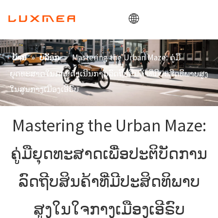
ບ້ານ
»
»
Mastering the Urban Maze: ຄູ່ມື
ບ້ານ
ບລັອກ
ບໍລິສັດ
ຍຸດທະສາດໃນການດໍາເນີນການລົດຖີບສິນຄ້າທີ່ມີປະສິດທິພາບສູງ
ລົດບັນທຸກ
ໃນສູນກາງເມືອງເອີຣົບ
ປະໂຫຍດ
Mastering the Urban Maze:
ODM/OEM
ບລັອກ
ຄູ່ມືຍຸດທະສາດເພື່ອປະຕິບັດການ
ຕິດຕໍ່
ລົດຖີບສິນຄ້າທີ່ມີປະສິດທິພາບ
ສູງໃນໃຈກາງເມືອງເອີຣົບ