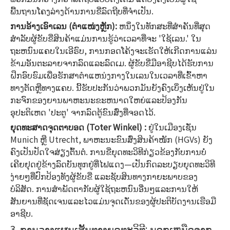
ພື້ນຖານໂຄງລ່າງດ້ານການຂີ່ລົດຖີບທີ່ຈຳເປັນ.
ການອ້າງເອົາເລນ (ຕໍາແໜ່ງຫຼັກ):
ຫນຶ່ງໃນທັກສະທີ່ສໍາຄັນທີ່ສຸດ
ສໍາລັບຜູ້ຂັບຂີ່ສິນຄ້າແມ່ນການຮູ້ວ່າເວລາທີ່ຈະ 'ໃຊ້ເລນ.' ໃນ
ຖະຫນົນແຄບໃນເອີຣົບ, ການກອດໂຄ້ງຈະເຮັດໃຫ້ເກີດການແລ່ນ
ຂ້າມອັນຕະລາຍຈາກລົດແລະລົດເມ. ຜູ້ຂັບຂີ່ມືອາຊີບໄດ້ຮັບການ
ຝຶກອົບຮົມເພື່ອຮັກສາຕໍາແຫນ່ງກາງໃນເລນໃນເວລາທີ່ເຂົ້າຫາ
ທາງຕັດຫຼືທາງແຄບ. ນີ້ຮັບປະກັນວ່າພວກມັນຍັງຄົງເບິ່ງເຫັນຢູ່ໃນ
ກະຈົກຂອງຍານພາຫະນະຂະຫນາດໃຫຍ່ແລະປ້ອງກັນ
ອຸປະຕິເຫດ 'ປະຕູ' ຈາກລົດຕູ້ຂົນສົ່ງທີ່ຈອດໄວ້.
ຍຸດທະສາດຈຸດຕາບອດ (Toter Winkel) :
ຢູ່ໃນເມືອງເຊັ່ນ
Munich ຫຼື Utrecht, ພາຫະນະຂົນສົ່ງສິນຄ້າໜັກ (HGVs) ຍັງ
ຄົງເປັນປັດໃຈສ່ຽງຕົ້ນຕໍ. ການຂີ່ຍຸດທະວິທີກ່ຽວຂ້ອງກັບການບໍ່
ເຄີຍຢຸດຢູ່ຂ້າງລົດບັນທຸກຢູ່ທີ່ໄຟແດງ—ເປັນກົດລະບຽບຍຸດທະວິທີ
ງ່າຍໆທີ່ປົກປ້ອງທັງຜູ້ຂັບຂີ່ ແລະຊັບສິນທາງກາຍະພາບຂອງ
ບໍລິສັດ. ການສໍາພັດຕາກັບຜູ້ໃຊ້ຖະຫນົນອື່ນໆແລະການໃຫ້
ສັນຍານທີ່ຊັດເຈນແລະໄວແມ່ນຈຸດເດັ່ນຂອງຜູ້ປະຕິບັດງານເຮືອມື
ອາຊີບ.
3. ການວາງແຜນເສັ້ນທາງຍຸດທະວິທີ: ນອກເຫນືອຈາກ