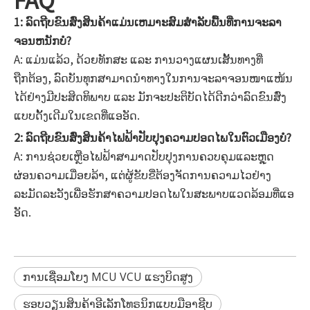
1: ລົດຖີບຂົນສົ່ງສິນຄ້າແມ່ນເຫມາະສົມສໍາລັບພື້ນທີ່ການຈະລາ
ຈອນຫນັກບໍ?
A: ແມ່ນແລ້ວ, ດ້ວຍທັກສະ ແລະ ການວາງແຜນເສັ້ນທາງທີ່
ຖືກຕ້ອງ, ລົດບັນທຸກສາມາດນຳທາງໃນການຈະລາຈອນໜາແໜ້ນ
ໄດ້ຢ່າງມີປະສິດທິພາບ ແລະ ມັກຈະປະຕິບັດໄດ້ດີກວ່າລົດຂົນສົ່ງ
ແບບດັ້ງເດີມໃນເຂດທີ່ແອອັດ.
2: ລົດຖີບຂົນສົ່ງສິນຄ້າໄຟຟ້າປັບປຸງຄວາມປອດໄພໃນຕົວເມືອງບໍ?
A: ການຊ່ວຍເຫຼືອໄຟຟ້າສາມາດປັບປຸງການຄວບຄຸມແລະຫຼຸດ
ຜ່ອນຄວາມເມື່ອຍລ້າ, ແຕ່ຜູ້ຂັບຂີ່ຕ້ອງຈັດການຄວາມໄວຢ່າງ
ລະມັດລະວັງເພື່ອຮັກສາຄວາມປອດໄພໃນສະພາບແວດລ້ອມທີ່ແອ
ອັດ.
ການເຊື່ອມໂຍງ MCU VCU ແຮງບິດສູງ
ຮອບວຽນສິນຄ້າອີເລັກໂທຣນິກແບບມືອາຊີບ