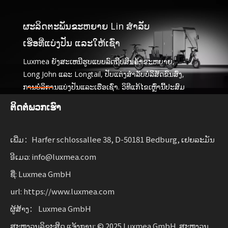
ຜະລິດຕະພັນຂະຫຍາຍ Lin ສໍາລັບ
ເຮືອທີ່ແບ່ງປັນ ແລະໃຫ້ເຊົ່າ
Luxmea ຍັງສະເຫນີຮູບແບບລົດຖີບສິນຄ້າຂະຫຍາຍ,
Long John ແລະ Longtail, ປັບແຕ່ງສໍາລັບບໍລິສັດຂົນສົ່ງ,
ການ​ບໍ​ລິ​ການ​ແບ່ງ​ປັນ​ແລະ​ເຮືອ​ເຊົ່າ​. ວິທີແກ້ໄຂເຫຼົ່ານີ້ປະສົມ
ປະສານການທໍາງານ
ຕິດຕໍ່ພວກເຮົາ
ມີຄວາມຍືດຫຍຸ່ນສໍາລັບທຸລະກິດຂະຫຍາຍການເຄື່ອນຍ້າຍແບບ
ຍືນຍົງ.
ເພີ່ມ：Harfer schlossallee 38, D-50181 Bedburg, ເຢຍລະມັນ
ອີເມວ: info@luxmea.com
ຊື່: Luxmea GmbH
url: https://www.luxmea.com
ຜູ້ສ້າງ： Luxmea GmbH
ສະຫງວນລິຂະສິດ ແຈ້ງການ: © 2025 Luxmea GmbH. ສະຫງວນ