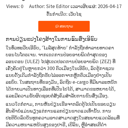
Views:
0
Author: Site Editor ເວລາເຜີຍແຜ່: 2026-04-17
ຕົ້ນກໍາເນີດ:
ເວັບໄຊ
ສອບຖາມ
ການປ່ຽນແປງໂຄງສ້າງໃນການຂົນສົ່ງເອີຣົບ
ໃນທົ່ວທະວີບເອີຣົບ, 'ໄມລ໌ສຸດທ້າຍ' ກໍາລັງຖືກທໍາລາຍທາດຄາ
ບອນໄນໂຕຣເຈນ. ຈາກເຂດການປ່ອຍອາຍພິດຕ່ໍາສຸດຂອງ
ລອນດອນ (ULEZ) ໄປສູ່ເຂດປອດການປ່ອຍອາຍພິດ (ZEZ) ທີ່
ເຄັ່ງຄັດຢູ່ໃນຫຼາຍກວ່າ 300 ຕົວເມືອງໃນເອີຣົບ, ລົດຕູ້ກາຊວນ
ແບບດັ້ງເດີມກໍາລັງຖືກຂັບໄລ່ອອກຈາກຫຼັກຕົວເມືອງຢ່າງເປັນ
ລະບົບ. ໃນສະຖານທີ່ຂອງມັນ, ລົດຖີບ e-cargo ທີ່ມີພາລະຫນັກ
ໄດ້ກາຍມາເປັນທາງເລືອກທີ່ເປັນໄປໄດ້, ສາມາດຂະຫຍາຍໄດ້,
ແລະມີຄວາມຮັບຜິດຊອບຕໍ່ສັງຄົມສໍາລັບການຂົນສົ່ງເມືອງ.
ແນວໃດກໍ່ຕາມ, ການຫັນປ່ຽນເຮືອຈາກລົດຕູ້ໄປເປັນຮອບວຽນ
ສິນຄ້າບໍ່ແມ່ນພຽງແຕ່ການແລກປ່ຽນຮາດແວເທົ່ານັ້ນ. ການ
ປະຕິບັດລົດບັນທຸກຄວາມອາດສາມາດສູງໃນສະພາບແວດລ້ອມທີ່
ມີຄວາມຫນາແຫນ້ນສູງຂອງປາຣີ, ເບີລິນ, ຫຼືອໍາສະເຕີດໍາ