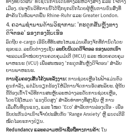
ທາງທີ່ບໍ່ໄດ້ຜົນ' ທີ່ໃຊ້ໃນການເດີນທາງລະຫວ່າງສາງ ແລະ ໃຈກາງ
ເມືອງ. ປະຈຸບັນວິທີການນີ້ໄດ້ຖືກບຸກເບີກໂດຍຜູ້ຫຼິ້ນການຂົນສົ່ງທີ່
ສໍາຄັນໃນທົ່ວພາກພື້ນ Rhine-Ruhr ແລະ Greater London.
4. ຄວາມຊຳນານດ້ານວິຊາການ: 'ກະດູກສັນຫຼັງທາງ
ດິຈິຕອລ' ຂອງກອງທັບເຮືອ
ລົດຖີບ e-cargo ເອີຣົບທີ່ທັນສະໄຫມແມ່ນເຄື່ອງຈັກທີ່ກໍານົດໂດຍ
ຊອບແວ. ລະບົບຕ່າງໆເຊັ່ນ
ລະບົບນິເວດດິຈິຕອລ ຂອງພວກເຮົາ
ຈະລວມເອົາໜ່ວຍງານຄວບຄຸມມໍເຕີ (MCU) ແລະ ໜ່ວຍຄວບຄຸມ
ພາຫະນະ (VCU) ເພື່ອສະໜອງ 'ກະດູກສັນຫຼັງດິຈິຕອນ' ສໍາລັບ
ຍານພາຫະນະ.
ການຄຸ້ມຄອງເສັ້ນໂຄ້ງພະລັງງານ:
ການຊ່ວຍເຫຼືອໄຟຟ້າແມ່ນຕົວ
ຄູນກໍາລັງ, ແຕ່ມັນຮຽກຮ້ອງໃຫ້ມີການຈັດການອັດສະລິຍະ. ຜູ້ຂັບ
ຂີ່ຕ້ອງເຂົ້າໃຈວິທີການສະຫຼັບລະຫວ່າງລະດັບການຊ່ວຍເຫຼືອ,
ໂດຍໃຊ້ໂຫມດ 'ແຮງບິດສູງ' ສໍາລັບທ່າທາງທີ່ສູງຊັນ ຫຼື ການ
ເລີ່ມຕົ້ນທີ່ຮຸນແຮງ, ແລະ ໂໝດ 'Eco' ສຳລັບການລ່ອງເຮືອ - ເພື່ອ
ຮັບປະກັນວ່າເຂົາເຈົ້າບໍ່ປະສົບກັບ 'Range Anxiety' ຫຼື ແບດເຕີຣີ
ໝົດໄລຍະກາງປ່ຽນ.
Redundancy ແລະຄວາມຫນ້າເຊື່ອຖືທາງການຄ້າ:
ໃນ