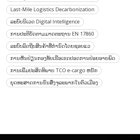
Last-Mile Logistics Decarbonization
ລະບົບນິເວດ Digital Intelligence
ການປະຕິບັດຕາມມາດຕະຖານ EN 17860
ລະບົບລົດຖີບສິນຄ້າທີ່ກຳນົດໂດຍຊອບແວ
ການຫັນປ່ຽນກອງທັບເຮືອເຂດປອດການປ່ອຍອາຍພິດ
ການເພີ່ມປະສິດທິພາບ TCO e-cargo ຫນັກ
ຍຸດທະສາດການຂົນສົ່ງຈຸລະພາກໃນຕົວເມືອງ