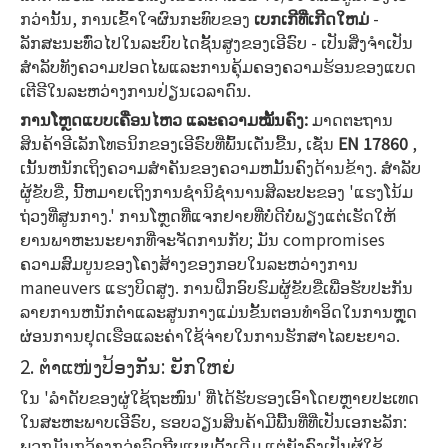
ກວ່ານັ້ນ, ການເຂົ້າໃຈຜົນກະທົບຂອງ
ເບກເກີທີ່ເກີດໃຫມ່
-
ລັກສະນະທົ່ວໄປໃນລະບົບໄດຊັ້ນສູງຂອງເອີຣົບ - ເປັນສິ່ງຈໍາເປັນ
ສໍາລັບທັງຄວາມປອດໄພແລະການຄຸ້ມຄອງຄວາມຮ້ອນຂອງແບດ
ເຕີຣີໃນລະຫວ່າງການປ່ຽນເວລາດົນ.
ການໂຫຼດແບບເຄື່ອນໄຫວ ແລະຄວາມໝັ້ນຄົງ:
ມາດຕະຖານ
ສິນຄ້າອີເລັກໂທຣນິກຂອງເອີຣົບທີ່ພົ້ນເດັ່ນຂື້ນ, ເຊັ່ນ
EN 17860
,
ເນັ້ນຫນັກເຖິງຄວາມສໍາຄັນຂອງຄວາມຫມັ້ນຄົງດ້ານຂ້າງ. ສໍາລັບ
ຜູ້ຂັບຂີ່, ນີ້ຫມາຍເຖິງການຊໍານິຊໍານານສິລະປະຂອງ 'ແຮງໂນ້ມ
ຖ່ວງທີ່ສູນກາງ.' ການໂຫຼດທີ່ແຈກຢາຍທີ່ບໍ່ດີບໍ່ພຽງແຕ່ເຮັດໃຫ້
ຍານພາຫະນະຍາກທີ່ຈະຈັດການກັບ; ມັນ compromises
ຄວາມສົມບູນຂອງໂຄງສ້າງຂອງກອບໃນລະຫວ່າງການ
maneuvers ແຮງບິດສູງ. ການຝຶກອົບຮົມຜູ້ຂັບຂີ່ເພື່ອຮັບປະກັນ
ລາຍການຫນັກຕ່ໍາແລະສູນກາງແມ່ນຂັ້ນຕອນທໍາອິດໃນການຫຼຸດ
ຜ່ອນການຢຸດເຮືອແລະຄ່າໃຊ້ຈ່າຍໃນການຮັກສາໄລຍະຍາວ.
2. ຕຳແໜ່ງປ້ອງກັນ: ຍັກໃຫຍ່
ໃນ 'ລຳດັບຂອງຜູ່ໃຊ້ຖະໜົນ' ທີ່ໄດ້ຮັບຮອງເອົາໂດຍຫຼາຍປະເທດ
ໃນສະຫະພາບເອີຣົບ, ຮອບວຽນສິນຄ້າມີພື້ນທີ່ທີ່ເປັນເອກະລັກ:
ພວກມັນກວ້າງກວ່າລົດຖີບແບບດັ້ງເດີມ ແຕ່ຍັງຄົງເປັນຜູ້ໃຊ້