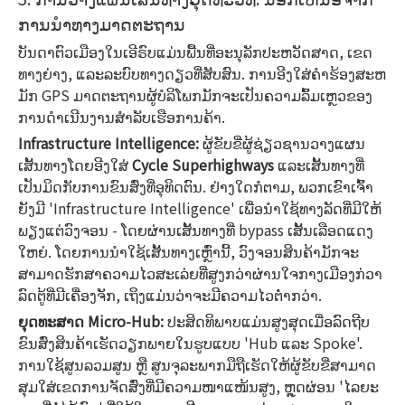
ການນໍາທາງມາດຕະຖານ
ບັນດາຕົວເມືອງໃນເອີຣົບແມ່ນພື້ນທີ່ອະນຸລັກປະຫວັດສາດ, ເຂດ
ທາງຍ່າງ, ແລະລະບົບທາງດຽວທີ່ສັບສົນ. ການອີງໃສ່ຄໍາຮ້ອງສະຫ
ມັກ GPS ມາດຕະຖານຜູ້ບໍລິໂພກມັກຈະເປັນຄວາມລົ້ມເຫຼວຂອງ
ການດໍາເນີນງານສໍາລັບເຮືອການຄ້າ.
Infrastructure Intelligence:
ຜູ້ຂັບຂີ່ຜູ້ຊ່ຽວຊານວາງແຜນ
ເສັ້ນທາງໂດຍອີງໃສ່
Cycle Superhighways
ແລະເສັ້ນທາງທີ່
ເປັນມິດກັບການຂົນສົ່ງທີ່ອຸທິດຕົນ. ຢ່າງໃດກໍຕາມ, ພວກເຂົາເຈົ້າ
ຍັງມີ 'Infrastructure Intelligence' ເພື່ອນໍາໃຊ້ທາງລັດທີ່ມີໃຫ້
ພຽງແຕ່ວົງຈອນ - ໂດຍຜ່ານເສັ້ນທາງທີ່ bypass ເສັ້ນເລືອດແດງ
ໃຫຍ່. ໂດຍການນໍາໃຊ້ເສັ້ນທາງເຫຼົ່ານີ້, ວົງຈອນສິນຄ້າມັກຈະ
ສາມາດຮັກສາຄວາມໄວສະເລ່ຍທີ່ສູງກວ່າຜ່ານໃຈກາງເມືອງກ່ວາ
ລົດຕູ້ທີ່ມີເຄື່ອງຈັກ, ເຖິງແມ່ນວ່າຈະມີຄວາມໄວຕ່ໍາກວ່າ.
ຍຸດທະສາດ Micro-Hub:
ປະສິດທິພາບແມ່ນສູງສຸດເມື່ອລົດຖີບ
ຂົນສົ່ງສິນຄ້າເຮັດວຽກພາຍໃນຮູບແບບ 'Hub ແລະ Spoke'.
ການໃຊ້ສູນລວມສູນ ຫຼື ສູນຈຸລະພາກມືຖືເຮັດໃຫ້ຜູ້ຂັບຂີ່ສາມາດ
ສຸມໃສ່ເຂດການຈັດສົ່ງທີ່ມີຄວາມໜາແໜ້ນສູງ, ຫຼຸດຜ່ອນ 'ໄລຍະ