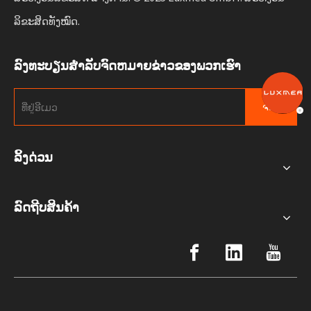
ລິຂະສິດທັງໝົດ.
ລົງທະບຽນສໍາລັບຈົດຫມາຍຂ່າວຂອງພວກເຮົາ
ຈອງ
ລິ້ງດ່ວນ
ລົດຖີບສິນຄ້າ