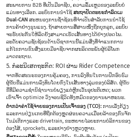
ສະພາບການ B2B ທີ່ເປັນມືອາຊີບ, ຄວາມລົ້ມເຫຼວຂອງລະບົບບໍ່
ແມ່ນທາງເລືອກ. ລະບົບການນໍາໃຊ້
ສະຖາປັດຕະຍະກໍາລົດເມ
Dual-CAN
ສະຫນອງການຊ້ໍາຊ້ອນທີ່ຈໍາເປັນສໍາລັບການນໍາໃຊ້
ການຄ້າຢ່າງຮຸນແຮງ. ຖ້າສາຍການສື່ສານໜຶ່ງຖືກບຸກລຸກ, ລະບົບ
ຈະຮັບປະກັນໃຫ້ລົດຍັງສາມາດເຮັດເສັ້ນທາງໄດ້ຢ່າງປອດໄພ.
ລະດັບຄວາມຊັບຊ້ອນດ້ານວິຊາການນີ້ແມ່ນສິ່ງທີ່ຈໍາແນກການ
ແກ້ໄຂການຂົນສົ່ງແບບມືອາຊີບຈາກຜະລິດຕະພັນຜູ້ບໍລິໂພກ
ມາດຕະຖານ.
5. ກໍລະນີເສດຖະກິດ: ROI ຜ່ານ Rider Competence
ຈາກທັດສະນະຂອງການຄຸ້ມຄອງ, ການລົງທຶນໃນການຝຶກອົບຮົມ
ຜູ້ຂັບຂີ່ແມ່ນການລົງທຶນໂດຍກົງໃນເສັ້ນທາງລຸ່ມຂອງບໍລິສັດ. ຜູ້ຂັບ
ຂີ່ທີ່ມີຄວາມຊໍານິຊໍານານບໍ່ພຽງແຕ່ຫຼີກເວັ້ນອຸປະຕິເຫດ; ພວກ
ເຂົາເຈົ້າ optimize ວົງຈອນຊີວິດທັງຫມົດຂອງຍານພາຫະນະ.
ຕ່ໍາກວ່າຄ່າໃຊ້ຈ່າຍຂອງການເປັນເຈົ້າຂອງ (TCO):
ການເລັ່ງກ້ຽງ
ແລະການປ່ຽນເກຍທີ່ຖືກຕ້ອງຫຼຸດຜ່ອນຄວາມເມື່ອຍລ້າຂອງກົນຈັກ
ໃນມໍເຕີກາງແລະ drivetrain, ຂະຫຍາຍໄລຍະການບໍລິການຂອງ
ຕ່ອງໂສ້, sprockets, ແລະຢາງຢ່າງຫຼວງຫຼາຍ.
ຊື່ສຽງຂອງຍີ່ຫໍ້:
ໃນຕະຫຼາດເອີຣົບ, ລົດຖີບສິນຄ້າແມ່ນປ້າຍ