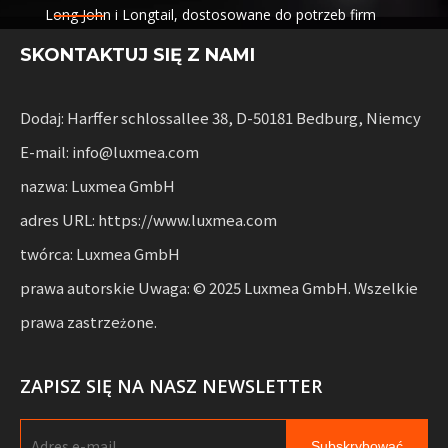
Long John i Longtail, dostosowane do potrzeb firm
logistycznych,
SKONTAKTUJ SIĘ Z NAMI
usługi współdzielenia i wynajem flot. Rozwiązania te
łączą w sobie funkcjonalność
z elastycznością dla przedsiębiorstw korzystających ze
Dodaj: Harffer schlossallee 38, D-50181 Bedburg, Niemcy
zrównoważonej mobilności.
E-mail: info@luxmea.com
nazwa: Luxmea GmbH
adres URL: https://www.luxmea.com
twórca: Luxmea GmbH
prawa autorskie Uwaga: © 2025 Luxmea GmbH. Wszelkie
prawa zastrzeżone.
ZAPISZ SIĘ NA NASZ NEWSLETTER
Subskrybować