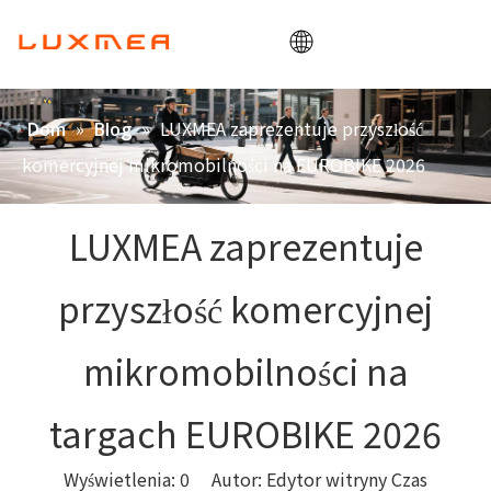
Dom
»
»
LUXMEA zaprezentuje przyszłość
Dom
Blog
Firma
komercyjnej mikromobilności na EUROBIKE 2026
Rower towarowy
Pożytek
LUXMEA zaprezentuje
ODM/OEM
przyszłość komercyjnej
Blog
Kontakt
mikromobilności na
targach EUROBIKE 2026
Wyświetlenia:
0
Autor: Edytor witryny Czas