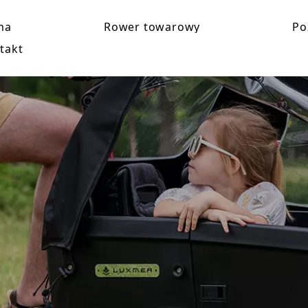
ma
Rower towarowy
Po
takt