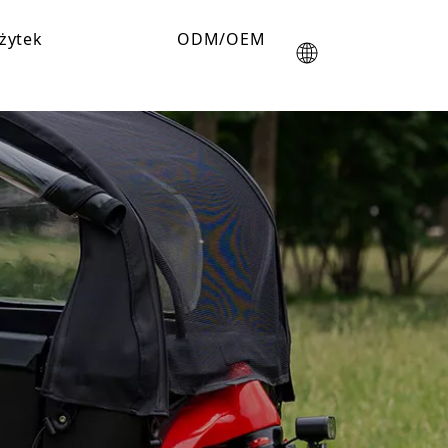
żytek
ODM/OEM