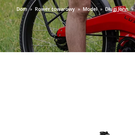
»
»
»
»
Dom
Rower towarowy
Model
Długi John