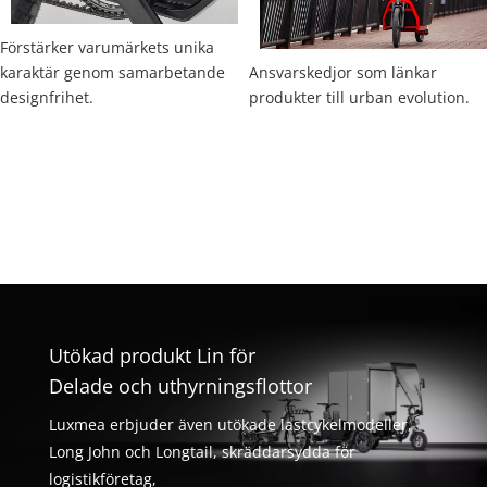
Förstärker varumärkets unika 
karaktär genom samarbetande 
Ansvarskedjor som länkar 
designfrihet.
produkter till urban evolution.
Utökad produkt Lin för
Delade och uthyrningsflottor
Luxmea erbjuder även utökade lastcykelmodeller,
Long John och Longtail, skräddarsydda för
logistikföretag,