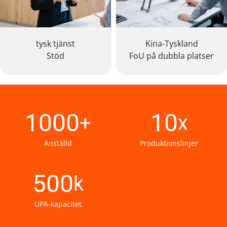
tysk tjänst
Kina-Tyskland
Stöd
FoU på dubbla platser
1000
10
+
x
Anställd
Produktionslinjer
500
k
UPA-kapacitet