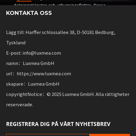
delningstjänster och uthyrningsflottor. Dessa
KONTAKTA OSS
lösningar kombinerar funktionalitet
med flexibilitet för företag som skalar hållbar
mobilitet.
Lägg till: Harffer schlossallee 38, D-50181 Bedburg,
Tyskland
E-post: info@luxmea.com
namn：Luxmea GmbH
url：https://www.luxmea.com
skapare：Luxmea GmbH
copyrightNotice：© 2025 Luxmea GmbH. Alla rättigheter
reserverade.
REGISTRERA DIG PÅ VÅRT NYHETSBREV