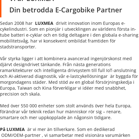
Din betrodda E-Cargobike Partner
Sedan 2008 har  
LUXMEA 
 drivit innovation inom Europas e-
cykelindustri. Som en pionjär i utvecklingen av världens första in-
tube batteri e-cyklar och en tidig deltagare i den globala e-sharing 
mobilitetsvåg, har vi konsekvent ombildat framtiden för 
stadstransporter.
Vår styrka ligger i att kombinera avancerad ingenjörskonst med 
djärvt designdrivet tänkande. Från nästa generations 
ramarkitekturer och intelligenta drivsystem till full IoT-anslutning 
och AI-aktiverad diagnostik, vår 
e-lastcykellösningar 
 är byggda för 
morgondagens städer. Med stöd av en global försörjningskedja i 
Europa, Taiwan och Kina förverkligar vi idéer med snabbhet, 
precision och skala.
Med över 550 000 enheter som stolt används över hela Europa, 
förändrar vår teknik redan hur människor rör sig – renare, 
smartare och mer uppkopplade än någonsin tidigare.
På LUXMEA  
är vi mer än tillverkare. Som en dedikerad
 ODM/OEM-partner 
, vi samarbetar med visionära varumärken 